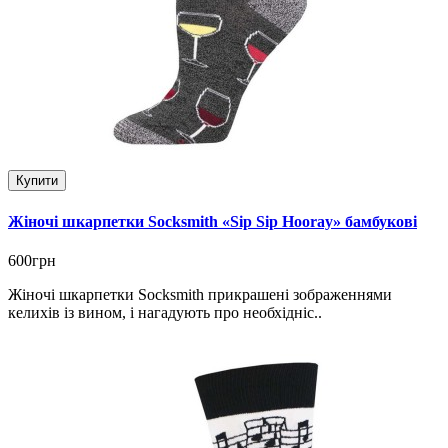
Купити
Жіночі шкарпетки Socksmith «Sip Sip Hooray» бамбукові
600грн
Жіночі шкарпетки Socksmith прикрашені зображеннями
келихів із вином, і нагадують про необхідніс..