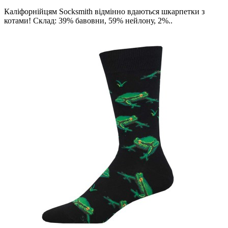
Каліфорнійцям Socksmith відмінно вдаються шкарпетки з
котами! Склад: 39% бавовни, 59% нейлону, 2%..