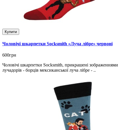
Купити
Чоловічі шкарпетки Socksmith «Луча лібре» червоні
600грн
Чоловічі шкарпетки Socksmith, прикрашені зображеннями
лучадорів - борців мексиканської луча лібре - ..