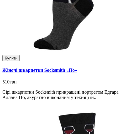
Купити
Жіночі шкарпетки Socksmith «По»
510грн
Сірі шкарпетки Socksmith прикрашені портретом Едгара
Аллана По, акуратно виконаним у техніці ін..