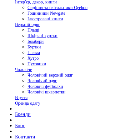
Інтер'єр, декор, книги
Сидіння та світильники Qeeboo
Годинники Newgate
Ілюстровані книги
Верхній одяг
Плащі
Шкіряні куртки
Бомбери
Куртки
Пальта
Хутро
Пуховики
Чоловіче
Чоловічий верхній одяг
Чоловічий одяг
Чоловічі футболки
Чоловічі шкарпетки
Взуття
Оренда одягу
Бренди
Блог
Контакти