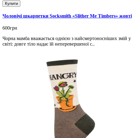
Купити
Чоловічі шкарпетки Socksmith «Slither Me Timbers» жовті
600грн
Чорна мамба вважається однією з найсмертоносніших змій у
світі: довге тіло надає їй неперевершеної с..