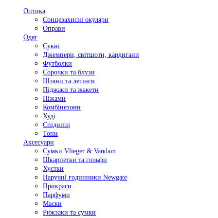
Оптика
Сонцезахисні окуляри
Оправи
Одяг
Сукні
Джемпери, світшоти, кардигани
Футболки
Сорочки та блузи
Штани та легінси
Піджаки та жакети
Піжами
Комбінезони
Худі
Спідниці
Топи
Аксесуари
Сумки Vlieger & Vandam
Шкарпетки та гольфи
Хустки
Наручні годинники Newgate
Прикраси
Парфуми
Маски
Рюкзаки та сумки