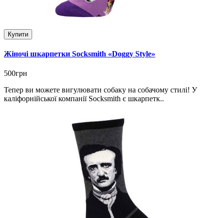
Купити
Жіночі шкарпетки Socksmith «Doggy Style»
500грн
Тепер ви можете вигулювати собаку на собачому стилі! У
каліфорнійської компанії Socksmith є шкарпетк..