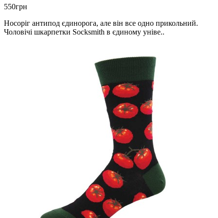
550грн
Носоріг антипод єдинорога, але він все одно прикольний.
Чоловічі шкарпетки Socksmith в єдиному уніве..