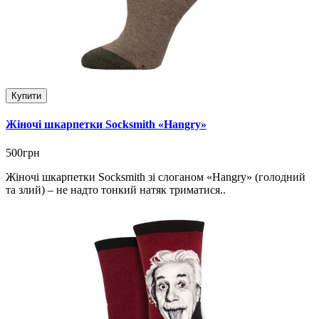
Купити
Жіночі шкарпетки Socksmith «Hangry»
500грн
Жіночі шкарпетки Socksmith зі слоганом «Hangry» (голодний
та злий) – не надто тонкий натяк триматися..