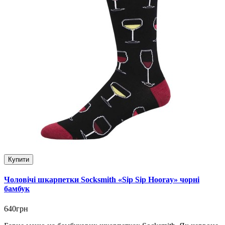
Купити
Чоловічі шкарпетки Socksmith «Sip Sip Hooray» чорні
бамбук
640грн