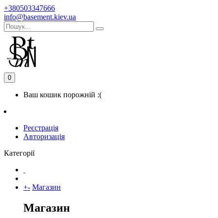
+380503347666
info@basement.kiev.ua
0
Ваш кошик порожній :(
Реєстрація
Авторизація
Категорії
+
-
Магазин
Магазин