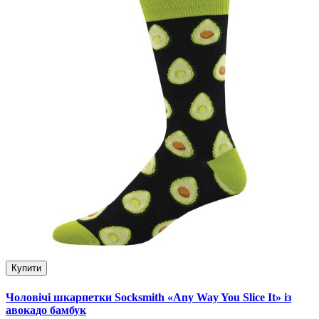
Купити
Чоловічі шкарпетки Socksmith «Any Way You Slice It» із
авокадо бамбук