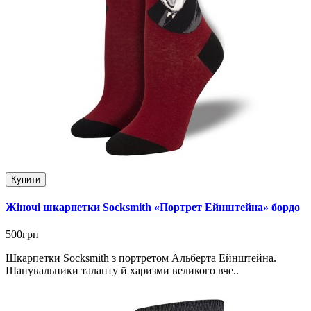
Купити
Жіночі шкарпетки Socksmith «Портрет Ейнштейна» бордо
500грн
Шкарпетки Socksmith з портретом Альберта Ейнштейна.
Шанувальники таланту й харизми великого вче..