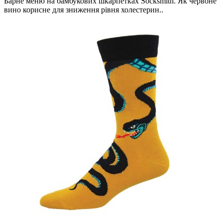
Барне меню на бамбукових шкарпетках Socksmith. Як червоне
вино корисне для зниження рівня холестерин..