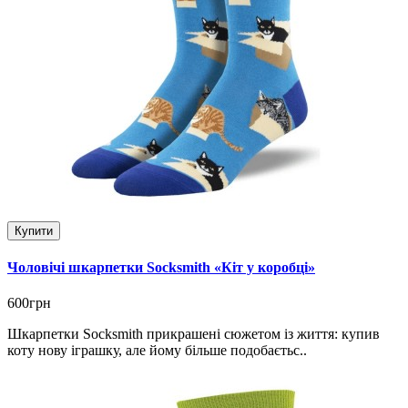
Купити
Чоловічі шкарпетки Socksmith «Кіт у коробці»
600грн
Шкарпетки Socksmith прикрашені сюжетом із життя: купив
коту нову іграшку, але йому більше подобаєтьс..