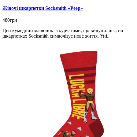
Жіночі шкарпетки Socksmith «Peep»
480грн
Цей кумедний малюнок із курчатами, що вилупилися, на
шкарпетках Socksmith символізує нове життя. Уні..