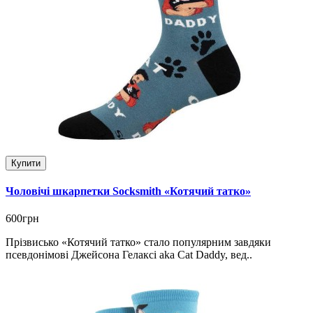
Купити
Чоловічі шкарпетки Socksmith «Котячий татко»
600грн
Прізвисько «Котячий татко» стало популярним завдяки
псевдонімові Джейсона Гелаксі aka Cat Daddy, вед..