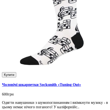
Купити
Чоловічі шкарпетки Socksmith «Tuning Out»
600грн
Одягти навушники з шумопоглинанням і ввімкнути музику - в
цьому немає нічого поганого! У каліфорнійс..