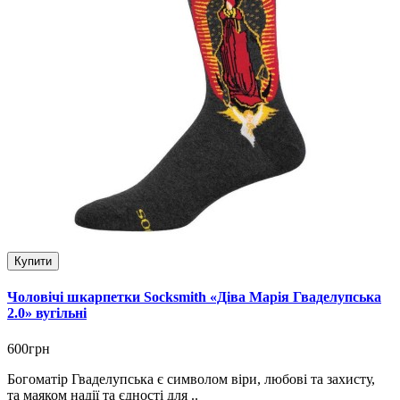
Купити
Чоловічі шкарпетки Socksmith «Діва Марія Гваделупська
2.0» вугільні
600грн
Богоматір Гваделупська є символом віри, любові та захисту,
та маяком надії та єдності для ..