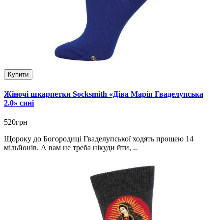
Купити
Жіночі шкарпетки Socksmith «Діва Марія Гваделупська
2.0» сині
520грн
Щороку до Богородиці Гваделупської ходять прощею 14
мільйонів. А вам не треба нікуди йти, ..