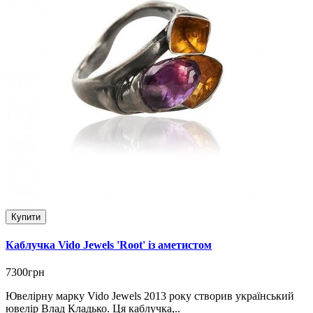
Купити
Каблучка Vido Jewels 'Root' із аметистом
7300грн
Ювелірну марку Vido Jewels 2013 року створив український
ювелір Влад Кладько. Ця каблучка,..