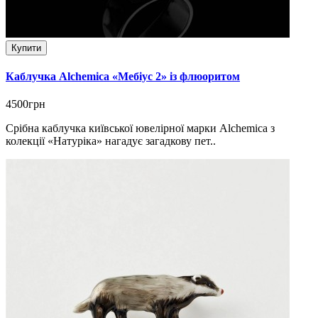
Купити
Каблучка Alchemica «Мебіус 2» із флюоритом
4500грн
Срібна каблучка київської ювелірної марки Alchemica з
колекції «Натуріка» нагадує загадкову пет..