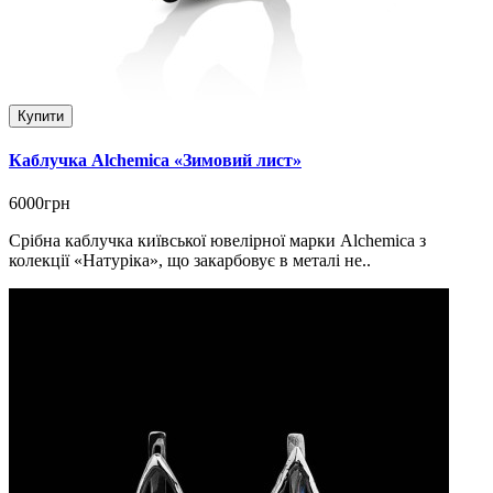
Купити
Каблучка Alchemica «Зимовий лист»
6000грн
Срібна каблучка київської ювелірної марки Alchemica з
колекції «Натуріка», що закарбовує в металі не..