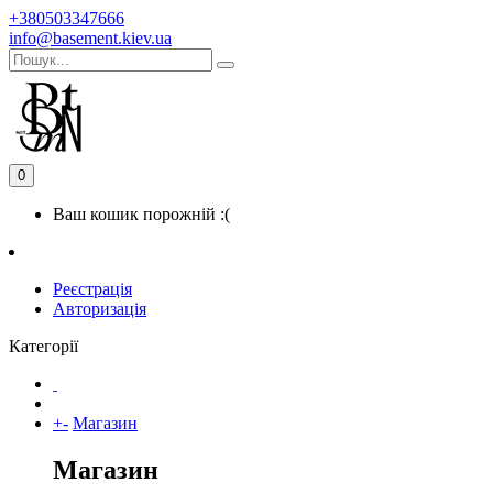
+380503347666
info@basement.kiev.ua
0
Ваш кошик порожній :(
Реєстрація
Авторизація
Категорії
+
-
Магазин
Магазин