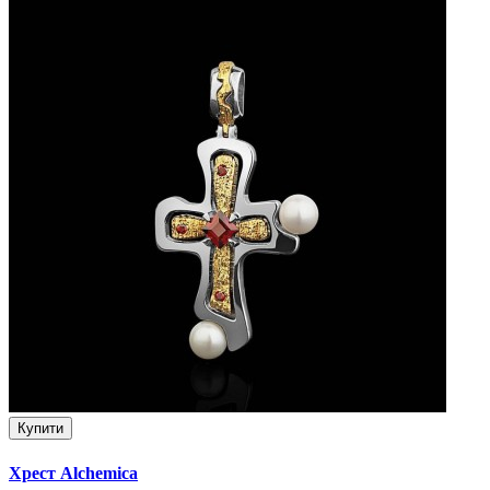
Купити
Хрест Alchemica