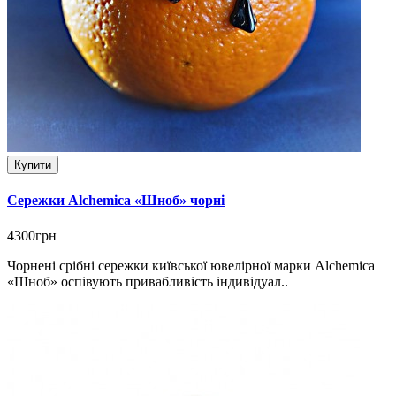
Купити
Сережки Alchemica «Шноб» чорні
4300грн
Чорнені срібні сережки київської ювелірної марки Alchemica
«Шноб» оспівують привабливість індивідуал..