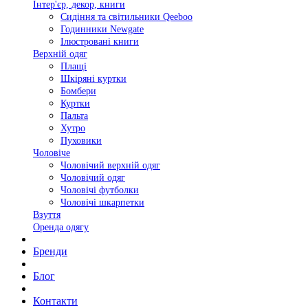
Інтер'єр, декор, книги
Сидіння та світильники Qeeboo
Годинники Newgate
Ілюстровані книги
Верхній одяг
Плащі
Шкіряні куртки
Бомбери
Куртки
Пальта
Хутро
Пуховики
Чоловіче
Чоловічий верхній одяг
Чоловічий одяг
Чоловічі футболки
Чоловічі шкарпетки
Взуття
Оренда одягу
Бренди
Блог
Контакти