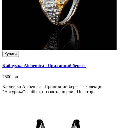
Купити
Каблучка Alchemica «Приливний берег»
7500грн
Каблучка Alchemica "Приливний берег" з колекції
"Натурика": срібло, позолота, перли. Це істор..