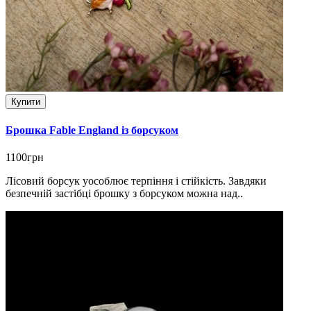
Купити
Брошка Fable England із борсуком
1100грн
Лісовий борсук уособлює терпіння і стійкість. Завдяки
безпечній застібці брошку з борсуком можна над..