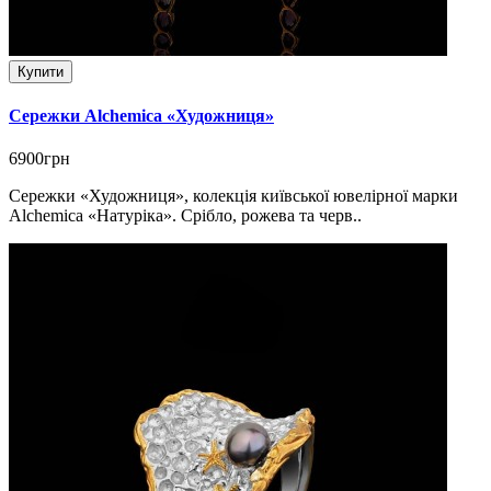
Купити
Сережки Alchemica «Художниця»
6900грн
Сережки «Художниця», колекція київської ювелірної марки
Alchemica «Натуріка». Срібло, рожева та черв..