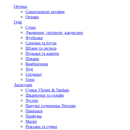
Оптика
Сонцезахисні окуляри
Оправи
Одяг
Сукні
Джемпери, світшоти, кардигани
Футболки
Сорочки та блузи
Штани та легінси
Піджаки та жакети
Піжами
Комбінезони
Худі
Спідниці
Топи
Аксесуари
Сумки Vlieger & Vandam
Шкарпетки та гольфи
Хустки
Наручні годинники Newgate
Прикраси
Парфуми
Маски
Рюкзаки та сумки