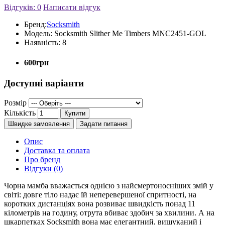
Відгуків: 0
Написати відгук
Бренд:
Socksmith
Модель:
Socksmith Slither Me Timbers MNC2451-GOL
Наявність:
8
600грн
Доступні варіанти
Розмір
Кількість
Купити
Швидке замовлення
Задати питання
Опис
Доставка та оплата
Про бренд
Відгуки (0)
Чорна мамба вважається однією з найсмертоносніших змій у
світі: довге тіло надає їй неперевершеної спритності, на
коротких дистанціях вона розвиває швидкість понад 11
кілометрів на годину, отрута вбиває здобич за хвилини. А на
шкарпетках Socksmith вона має елегантний, вишуканий і