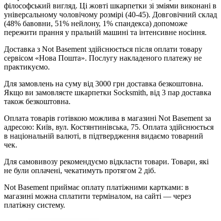
філософський вигляд. Ці жовті шкарпетки зі зміями виконані в
універсальному чоловічому розмірі (40-45). Довговічний склад
(48% бавовни, 51% нейлону, 1% спандекса) допоможе
пережити прання у пральній машині та інтенсивне носіння.
Доставка з Not Basement здійснюється після оплати товару
сервісом «Нова Пошта». Послугу накладеного платежу не
практикуємо.
Для замовлень на суму від 3000 грн доставка безкоштовна.
Якщо ви замовляєте шкарпетки Socksmith, від 3 пар доставка
також безкоштовна.
Оплата товарів готівкою можлива в магазині Not Basement за
адресою: Київ, вул. Костянтинівська, 75. Оплата здійснюється
в національній валюті, в підтвердження видаємо товарний
чек.
Для самовивозу рекомендуємо відкласти товари. Товари, які
не були оплачені, чекатимуть протягом 2 діб.
Not Basement приймає оплату платіжними картками: в
магазині можна сплатити терміналом, на сайті — через
платіжну систему.