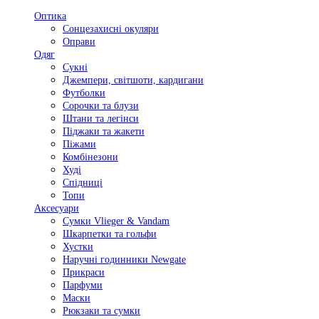
Оптика
Сонцезахисні окуляри
Оправи
Одяг
Сукні
Джемпери, світшоти, кардигани
Футболки
Сорочки та блузи
Штани та легінси
Піджаки та жакети
Піжами
Комбінезони
Худі
Спідниці
Топи
Аксесуари
Сумки Vlieger & Vandam
Шкарпетки та гольфи
Хустки
Наручні годинники Newgate
Прикраси
Парфуми
Маски
Рюкзаки та сумки