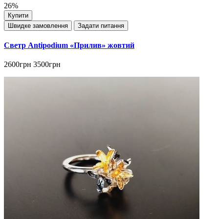
26%
Купити
Швидке замовлення
Задати питання
Светр Antipodium «Прилив» жовтий
2600грн
3500грн