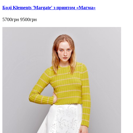
Боді Klements 'Margate' з принтом «Магма»
5700грн
9500грн