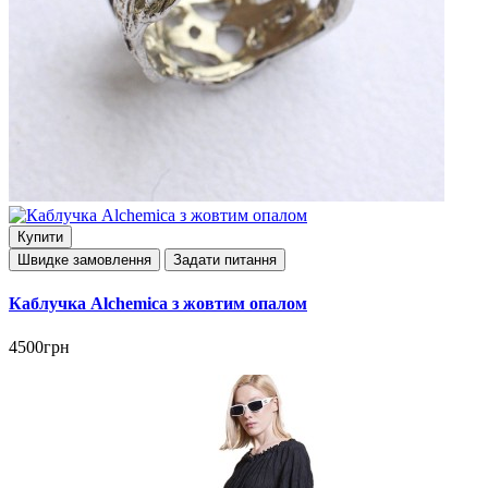
Купити
Швидке замовлення
Задати питання
Каблучка Alchemica з жовтим опалом
4500грн