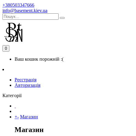
+380503347666
info@basement.kiev.ua
0
Ваш кошик порожній :(
Реєстрація
Авторизація
Категорії
+
-
Магазин
Магазин