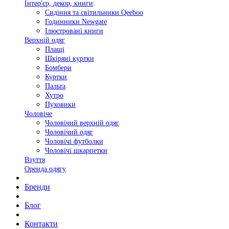
Інтер'єр, декор, книги
Сидіння та світильники Qeeboo
Годинники Newgate
Ілюстровані книги
Верхній одяг
Плащі
Шкіряні куртки
Бомбери
Куртки
Пальта
Хутро
Пуховики
Чоловіче
Чоловічий верхній одяг
Чоловічий одяг
Чоловічі футболки
Чоловічі шкарпетки
Взуття
Оренда одягу
Бренди
Блог
Контакти