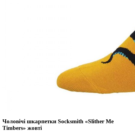
Чоловічі шкарпетки Socksmith «Slither Me
Timbers» жовті