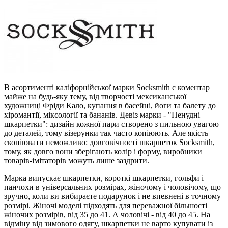
В асортименті каліфорнійської марки Socksmith є коментар
майже на будь-яку тему, від творчості мексиканської
художниці Фріди Кало, купання в басейні, йоги та балету до
хіромантії, міксології та бананів. Девіз марки - "Ненудні
шкарпетки": дизайн кожної пари створено з пильною увагою
до деталей, тому візерунки так часто копіюють. Але якість
скопіювати неможливо: довговічності шкарпеток Socksmith,
тому, як довго вони зберігають колір і форму, виробники
товарів-імітаторів можуть лише заздрити.
Марка випускає шкарпетки, короткі шкарпетки, гольфи і
панчохи в універсальних розмірах, жіночому і чоловічому, що
зручно, коли ви вибираєте подарунок і не впевнені в точному
розмірі. Жіночі моделі підходять для переважної більшості
жіночих розмірів, від 35 до 41. А чоловічі - від 40 до 45. На
відміну від зимового одягу, шкарпетки не варто купувати із