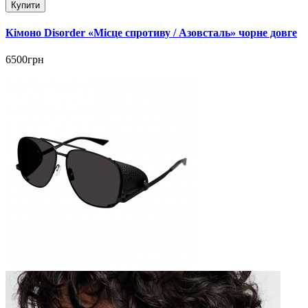
Купити
Кімоно Disorder «Місце спротиву / Азовсталь» чорне довге
6500грн