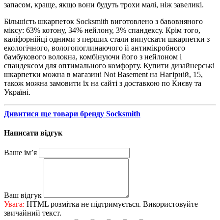
запасом, краще, якщо вони будуть трохи малі, ніж завеликі.
Більшість шкарпеток Socksmith виготовлено з бавовняного
міксу: 63% котону, 34% нейлону, 3% спандексу. Крім того,
каліфорнійці одними з перших стали випускати шкарпетки з
екологічного, вологопоглинаючого й антимікробного
бамбукового волокна, комбінуючи його з нейлоном і
спандексом для оптимального комфорту. Купити дизайнерські
шкарпетки можна в магазині Not Basement на Нагірній, 15,
також можна замовити їх на сайті з доставкою по Києву та
Україні.
Дивитися ще товари бренду Socksmith
Написати відгук
Ваше ім’я
Ваш відгук
Увага:
HTML розмітка не підтримується. Використовуйте
звичайний текст.