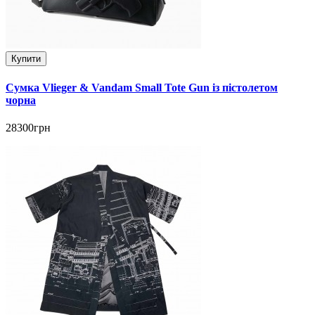
Купити
Сумка Vlieger & Vandam Small Tote Gun із пістолетом
чорна
28300грн