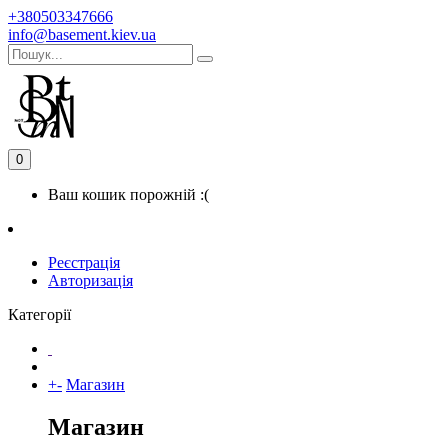
+380503347666
info@basement.kiev.ua
0
Ваш кошик порожній :(
Реєстрація
Авторизація
Категорії
+
-
Магазин
Магазин