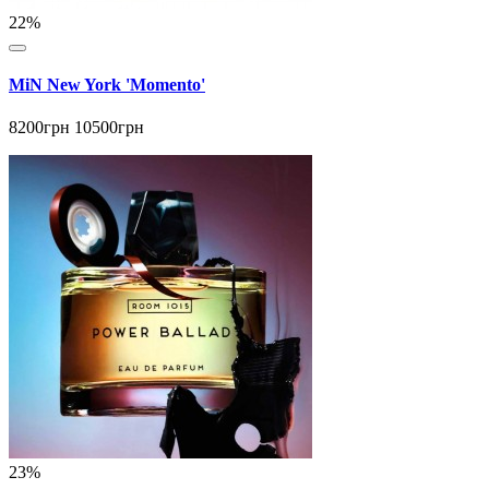
22%
MiN New York 'Momento'
8200грн
10500грн
23%