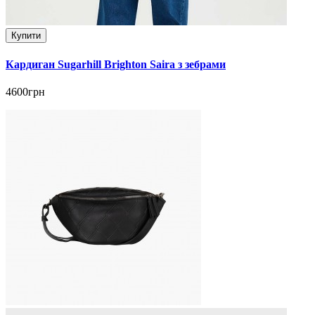
Купити
Кардиган Sugarhill Brighton Saira з зебрами
4600грн