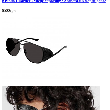
Кімоно Disorder «Місце спротиву / Азовсталь» чорне довге
6500грн