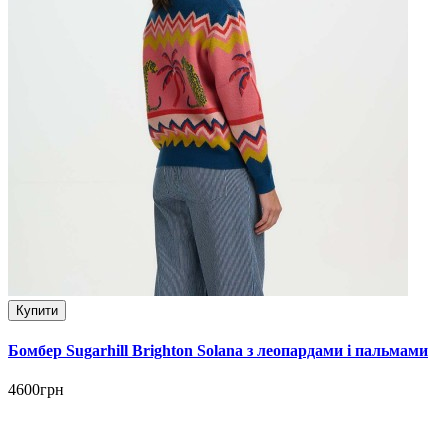
Купити
Бомбер Sugarhill Brighton Solana з леопардами і пальмами
4600грн