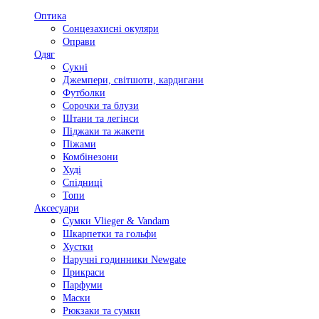
Оптика
Сонцезахисні окуляри
Оправи
Одяг
Сукні
Джемпери, світшоти, кардигани
Футболки
Сорочки та блузи
Штани та легінси
Піджаки та жакети
Піжами
Комбінезони
Худі
Спідниці
Топи
Аксесуари
Сумки Vlieger & Vandam
Шкарпетки та гольфи
Хустки
Наручні годинники Newgate
Прикраси
Парфуми
Маски
Рюкзаки та сумки