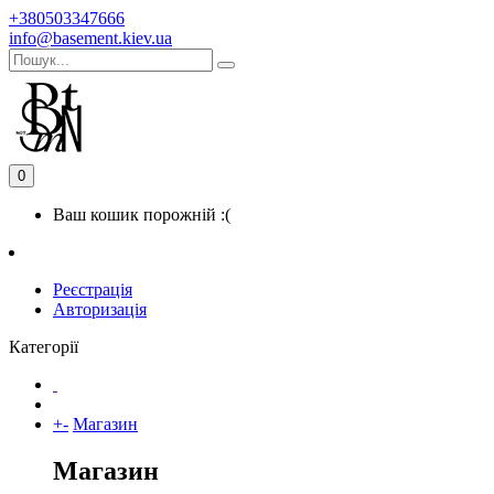
+380503347666
info@basement.kiev.ua
0
Ваш кошик порожній :(
Реєстрація
Авторизація
Категорії
+
-
Магазин
Магазин