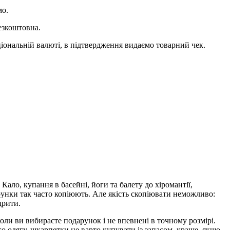
мо.
езкоштовна.
ціональній валюті, в підтвердження видаємо товарний чек.
Кало, купання в басейні, йоги та балету до хіромантії,
ерунки так часто копіюють. Але якість скопіювати неможливо:
дрити.
оли ви вибираєте подарунок і не впевнені в точному розмірі.
ого одягу, шкарпетки не варто купувати із запасом, краще, якщо