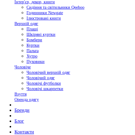
Інтер'єр, декор, книги
Сидіння та світильники Qeeboo
Годинники Newgate
Ілюстровані книги
Верхній одяг
Плащі
Шкіряні куртки
Бомбери
Куртки
Пальта
Хутро
Пуховики
Чоловіче
Чоловічий верхній одяг
Чоловічий одяг
Чоловічі футболки
Чоловічі шкарпетки
Взуття
Оренда одягу
Бренди
Блог
Контакти