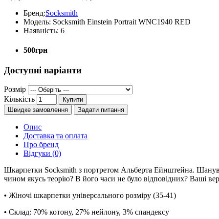
Бренд:
Socksmith
Модель:
Socksmith Einstein Portrait WNC1940 RED
Наявність:
6
500грн
Доступні варіанти
Розмір
Кількість
Купити
Швидке замовлення
Задати питання
Опис
Доставка та оплата
Про бренд
Відгуки (0)
Шкарпетки Socksmith з портретом Альберта Ейнштейна. Шанува
чином якусь теорію? В його часи не було відповідних? Ваші верс
• Жіночі шкарпетки універсального розміру (35-41)
• Склад: 70% котону, 27% нейлону, 3% спандексу