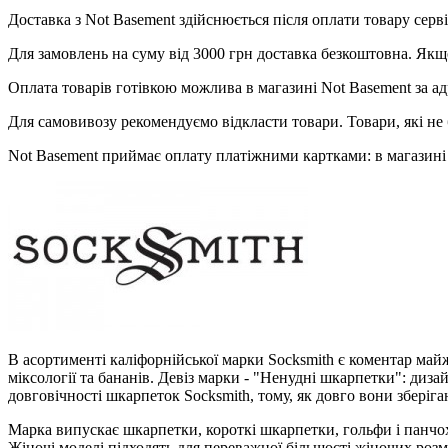
Доставка з Not Basement здійснюється після оплати товару се
Для замовлень на суму від 3000 грн доставка безкоштовна. Якщ
Оплата товарів готівкою можлива в магазині Not Basement за ад
Для самовивозу рекомендуємо відкласти товари. Товари, які не 
Not Basement приймає оплату платіжними картками: в магазині 
В асортименті каліфорнійської марки Socksmith є коментар майже
міксології та бананів. Девіз марки - "Ненудні шкарпетки": диз
довговічності шкарпеток Socksmith, тому, як довго вони зберіга
Марка випускає шкарпетки, короткі шкарпетки, гольфи і панчохи
Жіночі моделі підходять для переважної більшості жіночих розмір