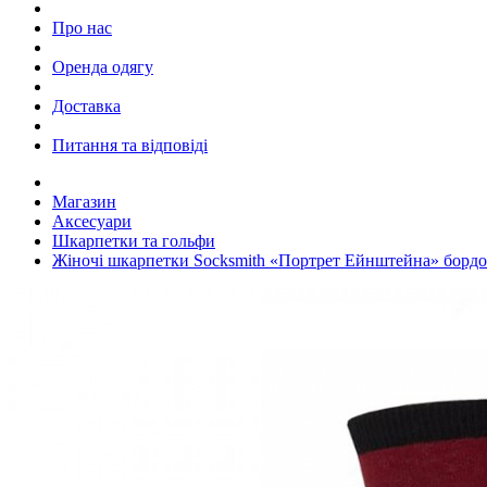
Про нас
Оренда одягу
Доставка
Питання та відповіді
Магазин
Аксесуари
Шкарпетки та гольфи
Жіночі шкарпетки Socksmith «Портрет Ейнштейна» бордо