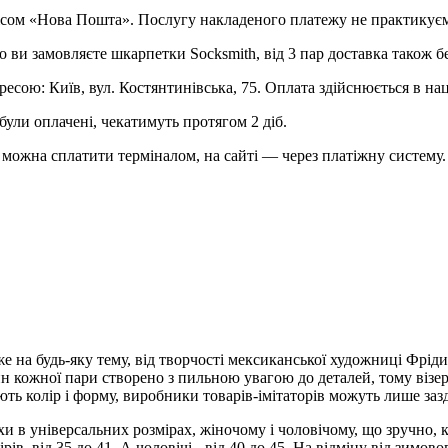
рвісом «Нова Пошта». Послугу накладеного платежу не практикує
о ви замовляєте шкарпетки Socksmith, від 3 пар доставка також б
ресою: Київ, вул. Костянтинівська, 75. Оплата здійснюється в на
були оплачені, чекатимуть протягом 2 діб.
можна сплатити терміналом, на сайті — через платіжну систему.
 на будь-яку тему, від творчості мексиканської художниці Фріди 
айн кожної пари створено з пильною увагою до деталей, тому віз
ють колір і форму, виробники товарів-імітаторів можуть лише заз
 в універсальних розмірах, жіночому і чоловічому, що зручно, к
ів, від 35 до 41. А чоловічі - від 40 до 45. На відміну від зимов