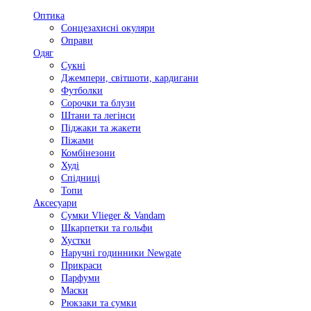
Оптика
Сонцезахисні окуляри
Оправи
Одяг
Сукні
Джемпери, світшоти, кардигани
Футболки
Сорочки та блузи
Штани та легінси
Піджаки та жакети
Піжами
Комбінезони
Худі
Спідниці
Топи
Аксесуари
Сумки Vlieger & Vandam
Шкарпетки та гольфи
Хустки
Наручні годинники Newgate
Прикраси
Парфуми
Маски
Рюкзаки та сумки