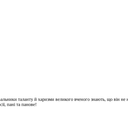
льники таланту й харизми великого вченого знають, що він не
ії, пані та панове!