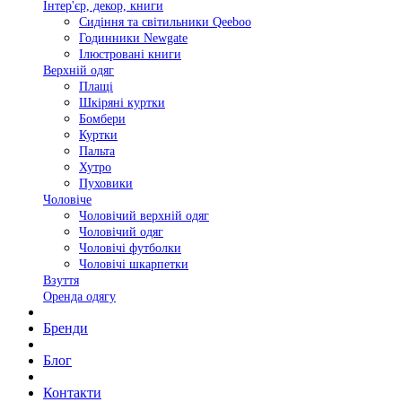
Інтер'єр, декор, книги
Сидіння та світильники Qeeboo
Годинники Newgate
Ілюстровані книги
Верхній одяг
Плащі
Шкіряні куртки
Бомбери
Куртки
Пальта
Хутро
Пуховики
Чоловіче
Чоловічий верхній одяг
Чоловічий одяг
Чоловічі футболки
Чоловічі шкарпетки
Взуття
Оренда одягу
Бренди
Блог
Контакти