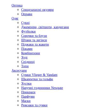
Оптика
Сонцезахисні окуляри
Оправи
Одяг
Сукні
Джемпери, світшоти, кардигани
Футболки
Сорочки та блузи
Штани та легінси
Піджаки та жакети
Піжами
Комбінезони
Худі
Спідниці
Топи
Аксесуари
Сумки Vlieger & Vandam
Шкарпетки та гольфи
Хустки
Наручні годинники Newgate
Прикраси
Парфуми
Маски
Рюкзаки та сумки