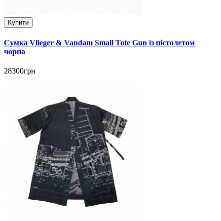
Купити
Сумка Vlieger & Vandam Small Tote Gun із пістолетом
чорна
28300грн