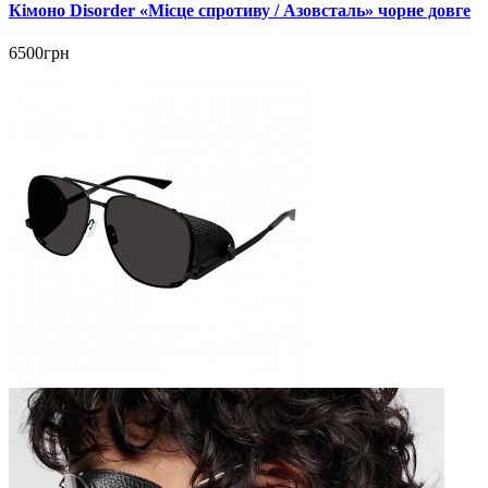
Кімоно Disorder «Місце спротиву / Азовсталь» чорне довге
6500грн