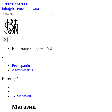
+380503347666
info@basement.kiev.ua
0
Ваш кошик порожній :(
Реєстрація
Авторизація
Категорії
+
-
Магазин
Магазин