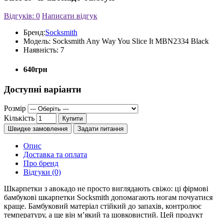
Відгуків: 0
Написати відгук
Бренд:
Socksmith
Модель:
Socksmith Any Way You Slice It MBN2334 Black
Наявність:
7
640грн
Доступні варіанти
Розмір
Кількість
Купити
Швидке замовлення
Задати питання
Опис
Доставка та оплата
Про бренд
Відгуки (0)
Шкарпетки з авокадо не просто виглядають свіжо: ці фірмові
бамбукові шкарпетки Socksmith допомагають ногам почуатися
краще. Бамбуковий матеріал стійкий до запахів, контролює
температуру, а ще він м’який та шовковистий. Цей продукт