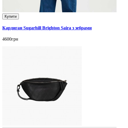
Купити
Кардиган Sugarhill Brighton Saira з зебрами
4600грн