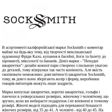
В асортименті каліфорнійської марки Socksmith є коментар
майже на будь-яку тему, від творчості мексиканської
художниці Фріди Кало, купання в басейні, йоги та балету до
хіромантії, міксології та бананів. Девіз марки - "Ненудні
шкарпетки": дизайн кожної пари створено з пильною увагою
до деталей, тому візерунки так часто копіюють. Але якість
скопіювати неможливо: довговічності шкарпеток Socksmith,
тому, як довго вони зберігають колір і форму, виробники
товарів-імітаторів можуть лише заздрити.
Марка випускає шкарпетки, короткі шкарпетки, гольфи і
панчохи в універсальних розмірах, жіночому і чоловічому, що
зручно, коли ви вибираєте подарунок і не впевнені в точному
розмірі. Жіночі моделі підходять для переважної більшості
жіночих розмірів, від 35 до 41. А чоловічі - від 40 до 45. На