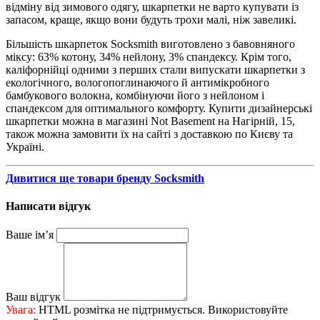
відміну від зимового одягу, шкарпетки не варто купувати із
запасом, краще, якщо вони будуть трохи малі, ніж завеликі.
Більшість шкарпеток Socksmith виготовлено з бавовняного
міксу: 63% котону, 34% нейлону, 3% спандексу. Крім того,
каліфорнійці одними з перших стали випускати шкарпетки з
екологічного, вологопоглинаючого й антимікробного
бамбукового волокна, комбінуючи його з нейлоном і
спандексом для оптимального комфорту. Купити дизайнерські
шкарпетки можна в магазині Not Basement на Нагірній, 15,
також можна замовити їх на сайті з доставкою по Києву та
Україні.
Дивитися ще товари бренду Socksmith
Написати відгук
Ваше ім’я
Ваш відгук
Увага:
HTML розмітка не підтримується. Використовуйте