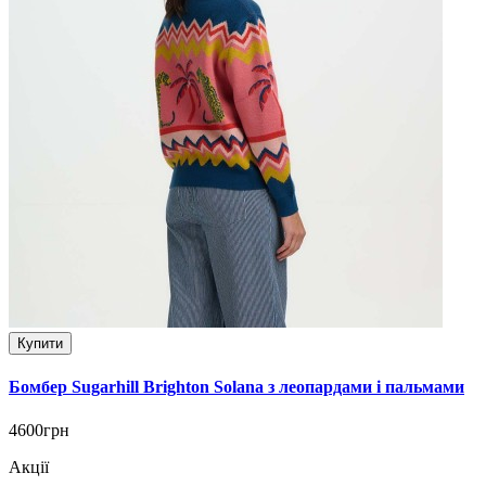
Купити
Бомбер Sugarhill Brighton Solana з леопардами і пальмами
4600грн
Акції