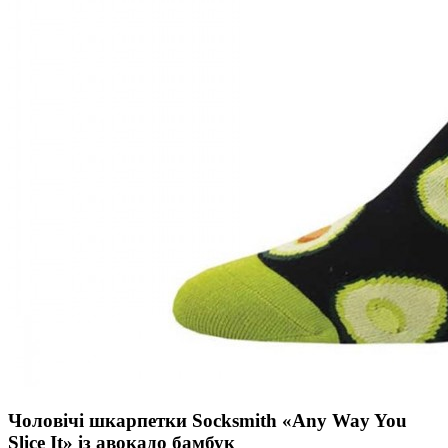
Чоловічі шкарпетки Socksmith «Any Way You
Slice It» із авокадо бамбук