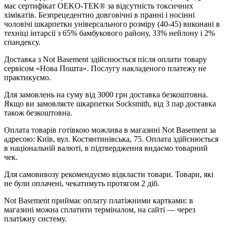
має сертифікат OEKO-TEK® за відсутність токсичних
хімікатів. Безпрецедентно довговічні в пранні і носінні
чоловічі шкарпетки універсального розміру (40-45) виконані в
техніці інтарсії з 65% бамбукового району, 33% нейлону і 2%
спандексу.
Доставка з Not Basement здійснюється після оплати товару
сервісом «Нова Пошта». Послугу накладеного платежу не
практикуємо.
Для замовлень на суму від 3000 грн доставка безкоштовна.
Якщо ви замовляєте шкарпетки Socksmith, від 3 пар доставка
також безкоштовна.
Оплата товарів готівкою можлива в магазині Not Basement за
адресою: Київ, вул. Костянтинівська, 75. Оплата здійснюється
в національній валюті, в підтвердження видаємо товарний
чек.
Для самовивозу рекомендуємо відкласти товари. Товари, які
не були оплачені, чекатимуть протягом 2 діб.
Not Basement приймає оплату платіжними картками: в
магазині можна сплатити терміналом, на сайті — через
платіжну систему.