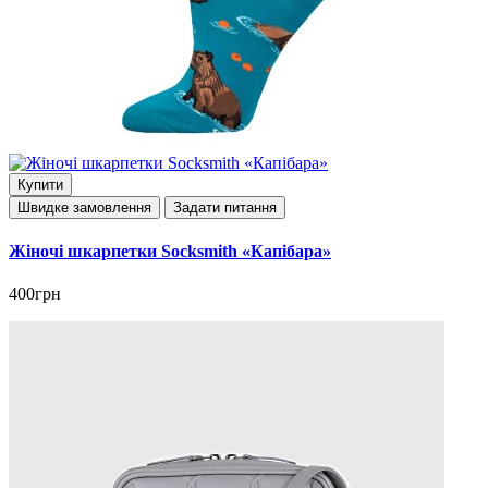
Купити
Швидке замовлення
Задати питання
Жіночі шкарпетки Socksmith «Капібара»
400грн