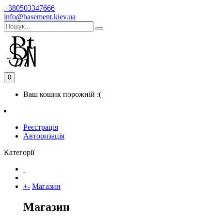
+380503347666
info@basement.kiev.ua
0
Ваш кошик порожній :(
Реєстрація
Авторизація
Категорії
+
-
Магазин
Магазин