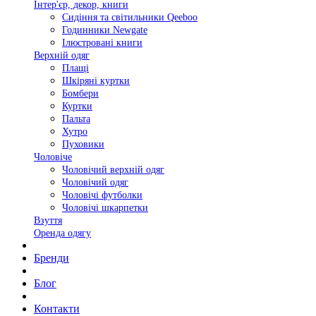
Інтер'єр, декор, книги
Сидіння та світильники Qeeboo
Годинники Newgate
Ілюстровані книги
Верхній одяг
Плащі
Шкіряні куртки
Бомбери
Куртки
Пальта
Хутро
Пуховики
Чоловіче
Чоловічий верхній одяг
Чоловічий одяг
Чоловічі футболки
Чоловічі шкарпетки
Взуття
Оренда одягу
Бренди
Блог
Контакти