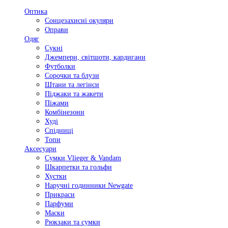
Оптика
Сонцезахисні окуляри
Оправи
Одяг
Сукні
Джемпери, світшоти, кардигани
Футболки
Сорочки та блузи
Штани та легінси
Піджаки та жакети
Піжами
Комбінезони
Худі
Спідниці
Топи
Аксесуари
Сумки Vlieger & Vandam
Шкарпетки та гольфи
Хустки
Наручні годинники Newgate
Прикраси
Парфуми
Маски
Рюкзаки та сумки