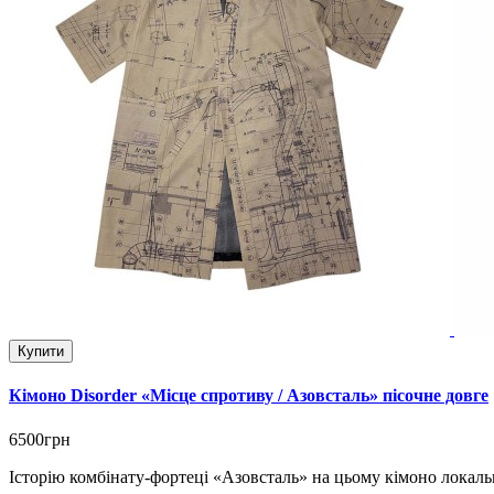
Купити
Кімоно Disorder «Місце спротиву / Азовсталь» пісочне довге
6500грн
Історію комбінату-фортеці «Азовсталь» на цьому кімоно локал