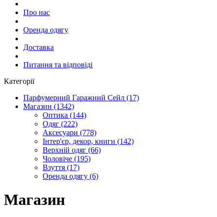
Про нас
Оренда одягу
Доставка
Питання та відповіді
Категорії
Парфумерний Гаражний Сейл (17)
Магазин (1342)
Оптика (144)
Одяг (222)
Аксесуари (778)
Інтер'єр, декор, книги (142)
Верхній одяг (66)
Чоловіче (195)
Взуття (17)
Оренда одягу (6)
Магазин