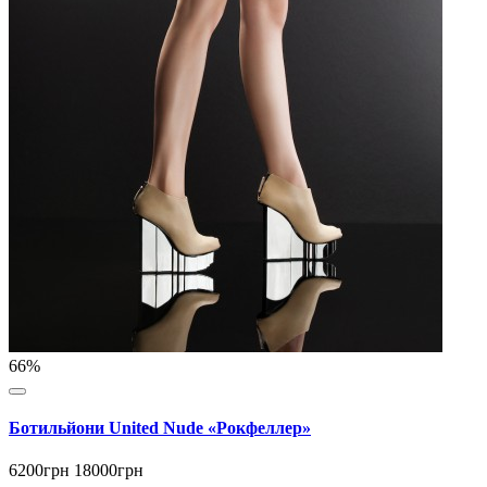
66%
Ботильйони United Nude «Рокфеллер»
6200грн
18000грн