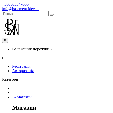
+380503347666
info@basement.kiev.ua
0
Ваш кошик порожній :(
Реєстрація
Авторизація
Категорії
+
-
Магазин
Магазин