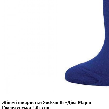
Жіночі шкарпетки Socksmith «Діва Марія
Гваделупська 2.0» сині