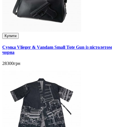
Купити
Сумка Vlieger & Vandam Small Tote Gun із пістолетом
чорна
28300грн