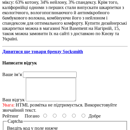
міксу: 63% котону, 34% нейлону, 3% спандексу. Крім того,
каліфорнійці одними з перших стали випускати шкарпетки з
екологічного, вологопоглинаючого й антимікробного
бамбукового волокна, комбінуючи його з нейлоном і
спандексом для оптимального комфорту. Купити дизайнерські
шкарпетки можна в магазині Not Basement на Нагірній, 15,
також можна замовити їх на сайті з доставкою по Києву та
Україні.
Дивитися ще товари бренду Socksmith
Написати відгук
Ваше ім’я
Ваш відгук
Увага:
HTML розмітка не підтримується. Використовуйте
звичайний текст.
Рейтинг
Погано
Добре
Captcha
Введіть код у поле нижче