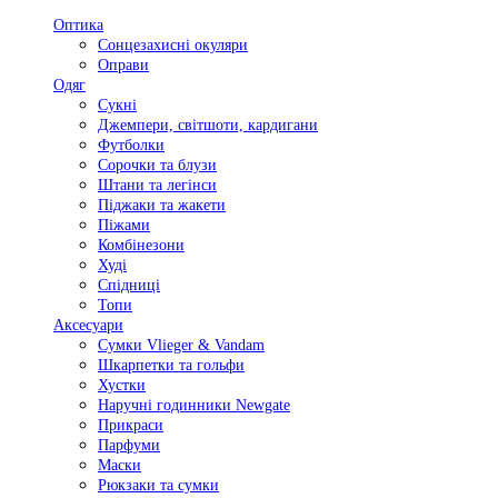
Оптика
Сонцезахисні окуляри
Оправи
Одяг
Сукні
Джемпери, світшоти, кардигани
Футболки
Сорочки та блузи
Штани та легінси
Піджаки та жакети
Піжами
Комбінезони
Худі
Спідниці
Топи
Аксесуари
Сумки Vlieger & Vandam
Шкарпетки та гольфи
Хустки
Наручні годинники Newgate
Прикраси
Парфуми
Маски
Рюкзаки та сумки