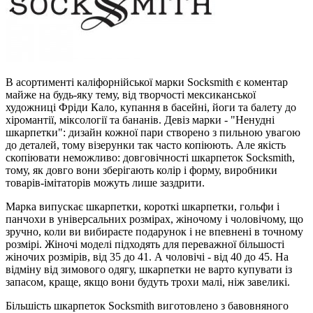
В асортименті каліфорнійської марки Socksmith є коментар
майже на будь-яку тему, від творчості мексиканської
художниці Фріди Кало, купання в басейні, йоги та балету до
хіромантії, міксології та бананів. Девіз марки - "Ненудні
шкарпетки": дизайн кожної пари створено з пильною увагою
до деталей, тому візерунки так часто копіюють. Але якість
скопіювати неможливо: довговічності шкарпеток Socksmith,
тому, як довго вони зберігають колір і форму, виробники
товарів-імітаторів можуть лише заздрити.
Марка випускає шкарпетки, короткі шкарпетки, гольфи і
панчохи в універсальних розмірах, жіночому і чоловічому, що
зручно, коли ви вибираєте подарунок і не впевнені в точному
розмірі. Жіночі моделі підходять для переважної більшості
жіночих розмірів, від 35 до 41. А чоловічі - від 40 до 45. На
відміну від зимового одягу, шкарпетки не варто купувати із
запасом, краще, якщо вони будуть трохи малі, ніж завеликі.
Більшість шкарпеток Socksmith виготовлено з бавовняного