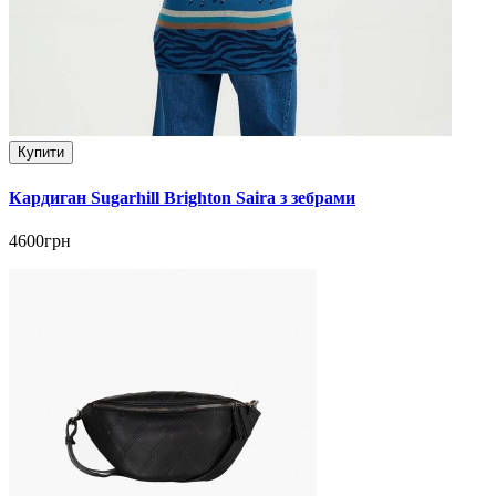
Купити
Кардиган Sugarhill Brighton Saira з зебрами
4600грн