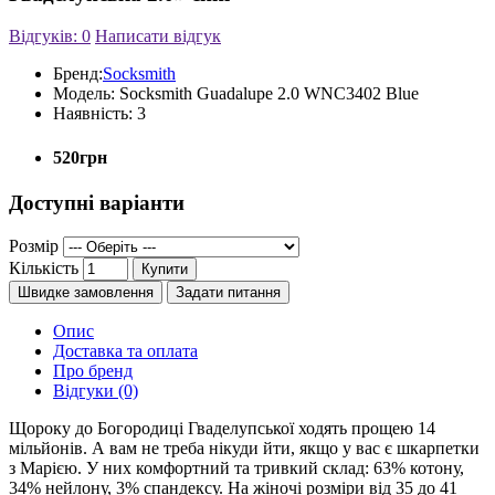
Відгуків: 0
Написати відгук
Бренд:
Socksmith
Модель:
Socksmith Guadalupe 2.0 WNC3402 Blue
Наявність:
3
520грн
Доступні варіанти
Розмір
Кількість
Купити
Швидке замовлення
Задати питання
Опис
Доставка та оплата
Про бренд
Відгуки (0)
Щороку до Богородиці Гваделупської ходять прощею 14
мільйонів. А вам не треба нікуди йти, якщо у вас є шкарпетки
з Марією. У них комфортний та тривкий склад: 63% котону,
34% нейлону, 3% спандексу. На жіночі розміри від 35 до 41