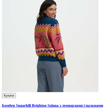
Купити
Бомбер Sugarhill Brighton Solana з леопардами і пальмами