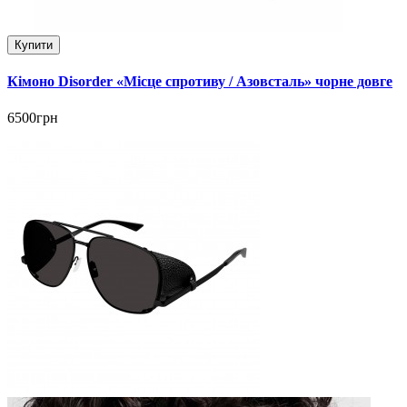
Купити
Кімоно Disorder «Місце спротиву / Азовсталь» чорне довге
6500грн