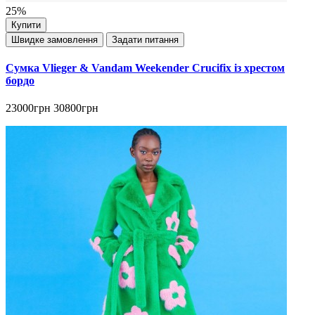
25%
Купити
Швидке замовлення
Задати питання
Сумка Vlieger & Vandam Weekender Crucifix із хрестом
бордо
23000грн
30800грн