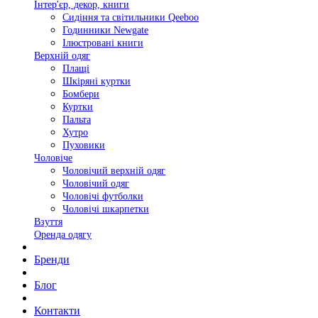
Інтер'єр, декор, книги
Сидіння та світильники Qeeboo
Годинники Newgate
Ілюстровані книги
Верхній одяг
Плащі
Шкіряні куртки
Бомбери
Куртки
Пальта
Хутро
Пуховики
Чоловіче
Чоловічий верхній одяг
Чоловічий одяг
Чоловічі футболки
Чоловічі шкарпетки
Взуття
Оренда одягу
Бренди
Блог
Контакти