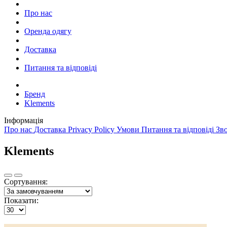
Про нас
Оренда одягу
Доставка
Питання та відповіді
Бренд
Klements
Інформація
Про нас
Доставка
Privacy Policy
Умови
Питання та відповіді
Зв
Klements
Сортування:
Показати: