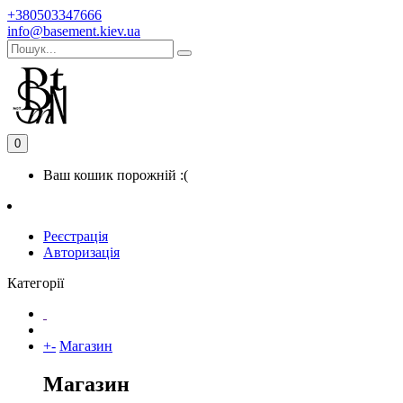
+380503347666
info@basement.kiev.ua
0
Ваш кошик порожній :(
Реєстрація
Авторизація
Категорії
+
-
Магазин
Магазин