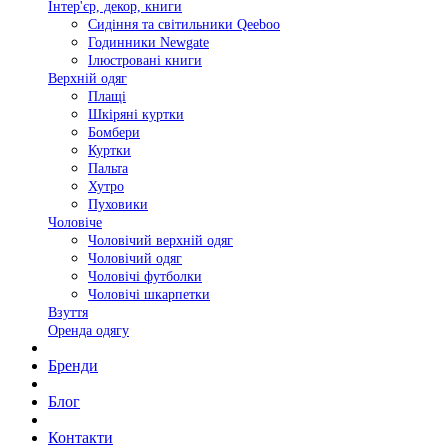
Інтер'єр, декор, книги
Сидіння та світильники Qeeboo
Годинники Newgate
Ілюстровані книги
Верхній одяг
Плащі
Шкіряні куртки
Бомбери
Куртки
Пальта
Хутро
Пуховики
Чоловіче
Чоловічий верхній одяг
Чоловічий одяг
Чоловічі футболки
Чоловічі шкарпетки
Взуття
Оренда одягу
Бренди
Блог
Контакти