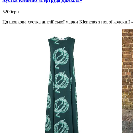
Хустка Klements «Гертруда Джекілл»
5200грн
Ця шовкова хустка англійської марки Klements з нової колекції