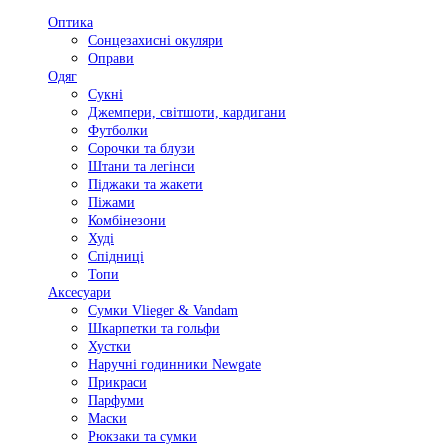
Оптика
Сонцезахисні окуляри
Оправи
Одяг
Сукні
Джемпери, світшоти, кардигани
Футболки
Сорочки та блузи
Штани та легінси
Піджаки та жакети
Піжами
Комбінезони
Худі
Спідниці
Топи
Аксесуари
Сумки Vlieger & Vandam
Шкарпетки та гольфи
Хустки
Наручні годинники Newgate
Прикраси
Парфуми
Маски
Рюкзаки та сумки