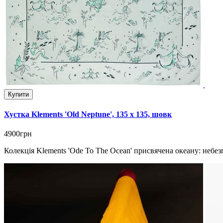
Купити
Хустка Klements 'Old Neptune', 135 x 135, шовк
4900грн
Колекція Klements 'Ode To The Ocean' присвячена океану: небез