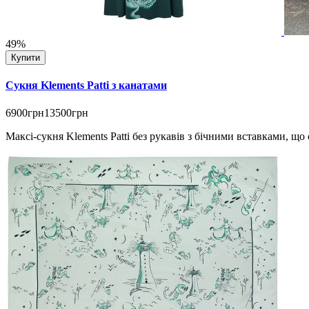
49%
Купити
Сукня Klements Patti з канатами
6900грн
13500грн
Максі-сукня Klements Patti без рукавів з бічними вставками, щ