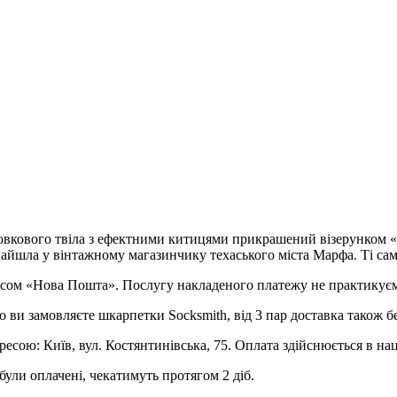
шовкового твіла з ефектними китицями прикрашений візерунком «
йшла у вінтажному магазинчику техаського міста Марфа. Ті самі 
рвісом «Нова Пошта». Послугу накладеного платежу не практикує
о ви замовляєте шкарпетки Socksmith, від 3 пар доставка також б
ресою: Київ, вул. Костянтинівська, 75. Оплата здійснюється в на
були оплачені, чекатимуть протягом 2 діб.