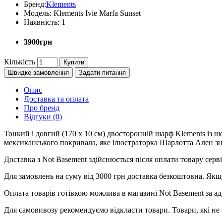
Бренд:
Klements
Модель:
Klements Ivie Marfa Sunset
Наявність:
1
3900грн
Кількість
Купити
Швидке замовлення
Задати питання
Опис
Доставка та оплата
Про бренд
Відгуки (0)
Тонкий і довгий (170 x 10 см) двосторонній шарф Klements із 
мексиканського покривала, яке ілюстраторка Шарлотта Ален зна
Доставка з Not Basement здійснюється після оплати товару се
Для замовлень на суму від 3000 грн доставка безкоштовна. Якщ
Оплата товарів готівкою можлива в магазині Not Basement за ад
Для самовивозу рекомендуємо відкласти товари. Товари, які не 