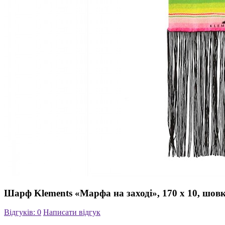
Шарф Klements «Марфа на заході», 170 x 10, шов
Відгуків: 0
Написати відгук