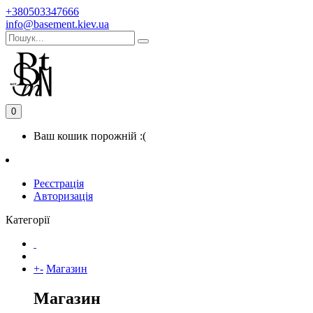
+380503347666
info@basement.kiev.ua
0
Ваш кошик порожній :(
Реєстрація
Авторизація
Категорії
+
-
Магазин
Магазин