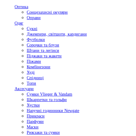
Оптика
Сонцезахисні окуляри
Оправи
Одяг
Сукні
Джемпери, світшоти, кардигани
Футболки
Сорочки та блузи
Штани та легінси
Піджаки та жакети
Піжами
Комбінезони
Худі
Спідниці
Топи
Аксесуари
Сумки Vlieger & Vandam
Шкарпетки та гольфи
Хустки
Наручні годинники Newgate
Прикраси
Парфуми
Маски
Рюкзаки та сумки