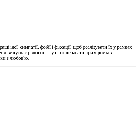
 ідеї, симпатії, фобії і фіксації, щоб реалізувати їх у рамках
енд випускає рідкісні — у світі небагато примірників —
оки з любов'ю.