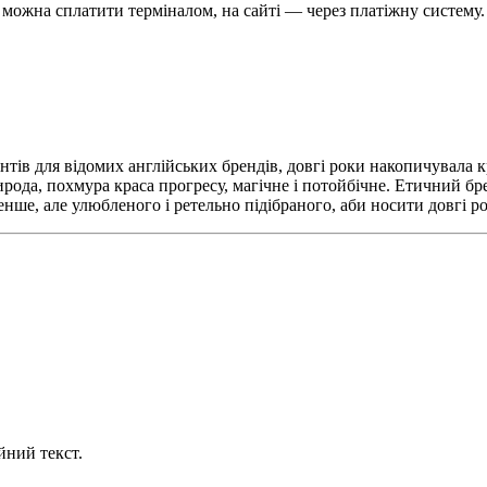
можна сплатити терміналом, на сайті — через платіжну систему.
в для відомих англійських брендів, довгі роки накопичувала кращі
рода, похмура краса прогресу, магічне і потойбічне. Етичний бр
енше, але улюбленого і ретельно підібраного, аби носити довгі р
йний текст.