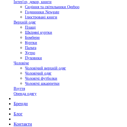
Інтер'єр, декор, книги
Сидіння та світильники Qeeboo
Годинники Newgate
Ілюстровані книги
Верхній одяг
Плащі
Шкіряні куртки
Бомбери
Куртки
Пальта
Хутро
Пуховики
Чоловіче
Чоловічий верхній одяг
Чоловічий одяг
Чоловічі футболки
Чоловічі шкарпетки
Взуття
Оренда одягу
Бренди
Блог
Контакти