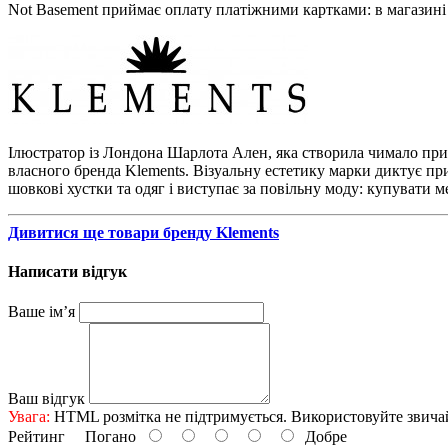
Not Basement приймає оплату платіжними картками: в магазині 
Ілюстратор із Лондона Шарлота Ален, яка створила чимало принті
власного бренда Klements. Візуальну естетику марки диктує при
шовкові хустки та одяг і виступає за повільну моду: купувати м
Дивитися ще товари бренду Klements
Написати відгук
Ваше ім’я
Ваш відгук
Увага:
HTML розмітка не підтримується. Використовуйте звича
Рейтинг
Погано
Добре