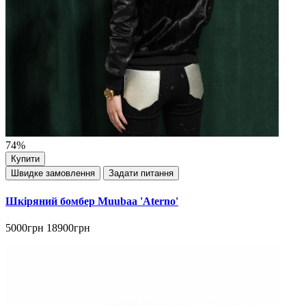
74%
Купити
Швидке замовлення
Задати питання
Шкіряний бомбер Muubaa 'Aterno'
5000грн
18900грн