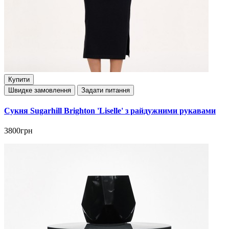
Купити
Швидке замовлення
Задати питання
Сукня Sugarhill Brighton 'Liselle' з райдужними рукавами
3800грн