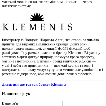
магазині можна сплатити терміналом, на сайті — через
платіжну систему.
Ілюстратор із Лондона Шарлота Ален, яка створила чимало
принтів для відомих англійських брендів, довгі роки
накопичувала кращі ідеї, симпатії, фобії і фіксації, щоб
реалізувати їх у рамках власного бренда Klements. Візуальну
естетику марки диктує природа, похмура краса прогресу,
магічне і потойбічне. Етичний бренд випускає рідкісні —
у світі небагато примірників — шовкові хустки та одяг і
виступає за повільну моду: купувати менше, але улюбленого і
ретельно підібраного, аби носити довгі роки з любов'ю.
Дивитися ще товари бренду Klements
Написати відгук
Ваше ім’я