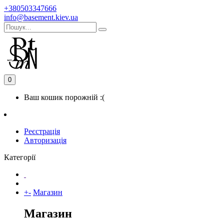
+380503347666
info@basement.kiev.ua
0
Ваш кошик порожній :(
Реєстрація
Авторизація
Категорії
+
-
Магазин
Магазин