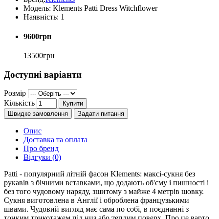
Модель:
Klements Patti Dress Witchflower
Наявність:
1
9600грн
13500грн
Доступні варіанти
Розмір
Кількість
Купити
Швидке замовлення
Задати питання
Опис
Доставка та оплата
Про бренд
Відгуки (0)
Patti - популярний літній фасон Klements: максі-сукня без
рукавів з бічними вставками, що додають об'єму і пишності і
без того чудовому наряду, зшитому з майже 4 метрів шовку.
Сукня виготовлена в Англії і оброблена французькими
швами. Чудовий вигляд має сама по собі, в поєднанні з
тонким трикотажем під низ або теплим поверх. Про це варто