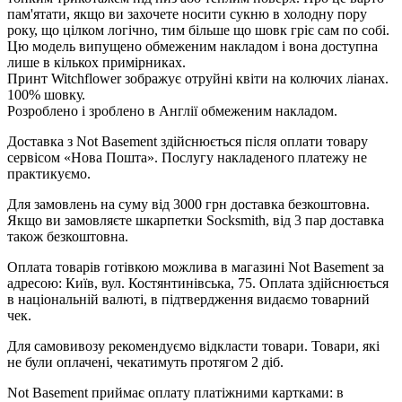
пам'ятати, якщо ви захочете носити сукню в холодну пору
року, що цілком логічно, тим більше що шовк гріє сам по собі.
Цю модель випущено обмеженим накладом і вона доступна
лише в кількох примірниках.
Принт Witchflower зображує отруйні квіти на колючих ліанах.
100% шовку.
Розроблено і зроблено в Англії обмеженим накладом.
Доставка з Not Basement здійснюється після оплати товару
сервісом «Нова Пошта». Послугу накладеного платежу не
практикуємо.
Для замовлень на суму від 3000 грн доставка безкоштовна.
Якщо ви замовляєте шкарпетки Socksmith, від 3 пар доставка
також безкоштовна.
Оплата товарів готівкою можлива в магазині Not Basement за
адресою: Київ, вул. Костянтинівська, 75. Оплата здійснюється
в національній валюті, в підтвердження видаємо товарний
чек.
Для самовивозу рекомендуємо відкласти товари. Товари, які
не були оплачені, чекатимуть протягом 2 діб.
Not Basement приймає оплату платіжними картками: в