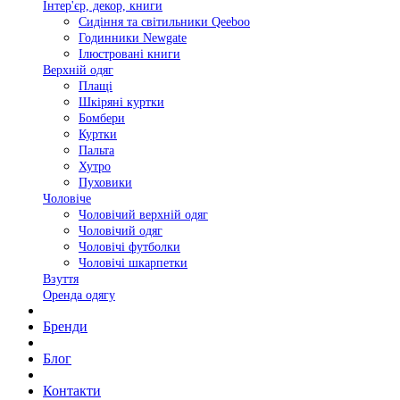
Інтер'єр, декор, книги
Сидіння та світильники Qeeboo
Годинники Newgate
Ілюстровані книги
Верхній одяг
Плащі
Шкіряні куртки
Бомбери
Куртки
Пальта
Хутро
Пуховики
Чоловіче
Чоловічий верхній одяг
Чоловічий одяг
Чоловічі футболки
Чоловічі шкарпетки
Взуття
Оренда одягу
Бренди
Блог
Контакти