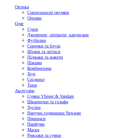
Оптика
Сонцезахисні окуляри
Оправи
Одяг
Сукні
Джемпери, світшоти, кардигани
Футболки
Сорочки та блузи
Штани та легінси
Піджаки та жакети
Піжами
Комбінезони
Худі
Спідниці
Топи
Аксесуари
Сумки Vlieger & Vandam
Шкарпетки та гольфи
Хустки
Наручні годинники Newgate
Прикраси
Парфуми
Маски
Рюкзаки та сумки