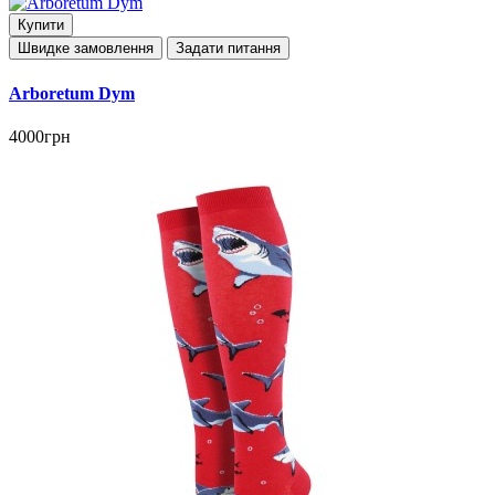
Купити
Швидке замовлення
Задати питання
Arboretum Dym
4000грн