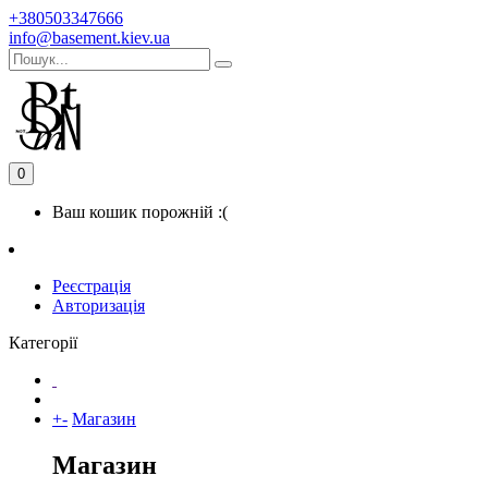
+380503347666
info@basement.kiev.ua
0
Ваш кошик порожній :(
Реєстрація
Авторизація
Категорії
+
-
Магазин
Магазин