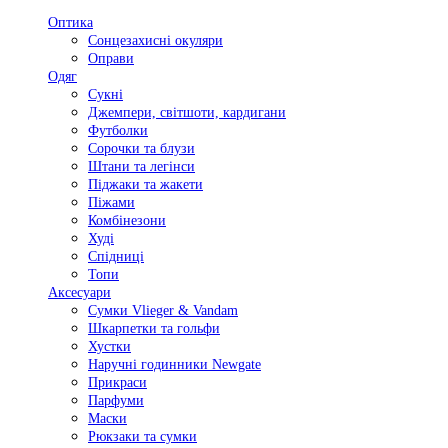
Оптика
Сонцезахисні окуляри
Оправи
Одяг
Сукні
Джемпери, світшоти, кардигани
Футболки
Сорочки та блузи
Штани та легінси
Піджаки та жакети
Піжами
Комбінезони
Худі
Спідниці
Топи
Аксесуари
Сумки Vlieger & Vandam
Шкарпетки та гольфи
Хустки
Наручні годинники Newgate
Прикраси
Парфуми
Маски
Рюкзаки та сумки