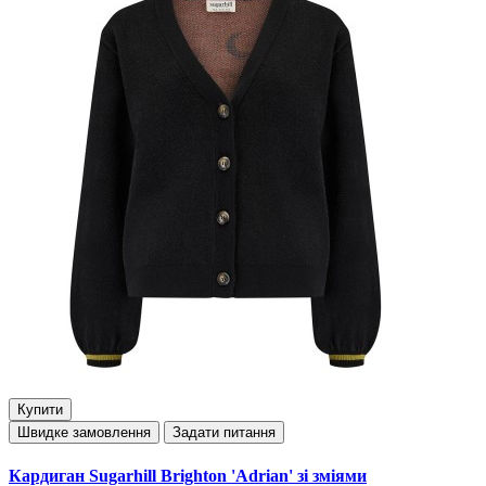
Купити
Швидке замовлення
Задати питання
Кардиган Sugarhill Brighton 'Adrian' зі зміями