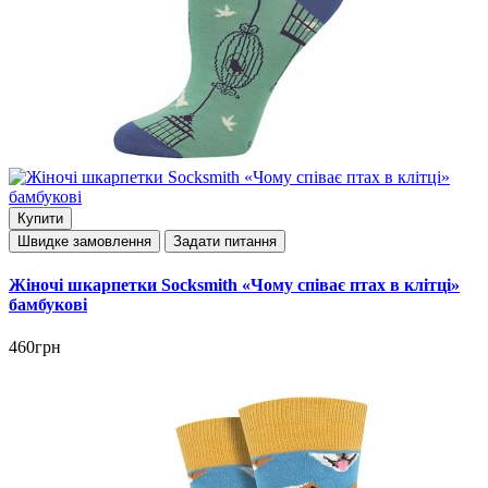
Купити
Швидке замовлення
Задати питання
Жіночі шкарпетки Socksmith «Чому співає птах в клітці»
бамбукові
460грн