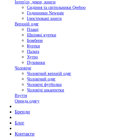
Інтер'єр, декор, книги
Сидіння та світильники Qeeboo
Годинники Newgate
Ілюстровані книги
Верхній одяг
Плащі
Шкіряні куртки
Бомбери
Куртки
Пальта
Хутро
Пуховики
Чоловіче
Чоловічий верхній одяг
Чоловічий одяг
Чоловічі футболки
Чоловічі шкарпетки
Взуття
Оренда одягу
Бренди
Блог
Контакти