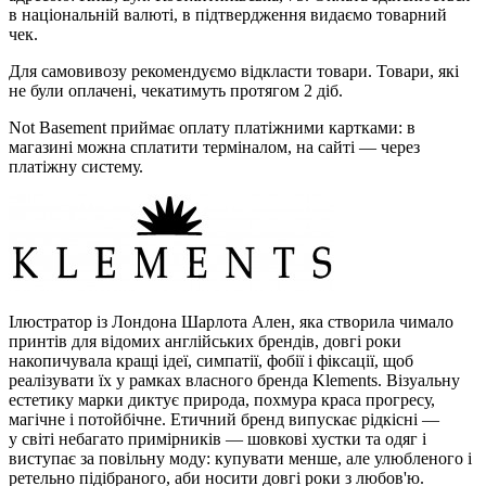
в національній валюті, в підтвердження видаємо товарний
чек.
Для самовивозу рекомендуємо відкласти товари. Товари, які
не були оплачені, чекатимуть протягом 2 діб.
Not Basement приймає оплату платіжними картками: в
магазині можна сплатити терміналом, на сайті — через
платіжну систему.
Ілюстратор із Лондона Шарлота Ален, яка створила чимало
принтів для відомих англійських брендів, довгі роки
накопичувала кращі ідеї, симпатії, фобії і фіксації, щоб
реалізувати їх у рамках власного бренда Klements. Візуальну
естетику марки диктує природа, похмура краса прогресу,
магічне і потойбічне. Етичний бренд випускає рідкісні —
у світі небагато примірників — шовкові хустки та одяг і
виступає за повільну моду: купувати менше, але улюбленого і
ретельно підібраного, аби носити довгі роки з любов'ю.