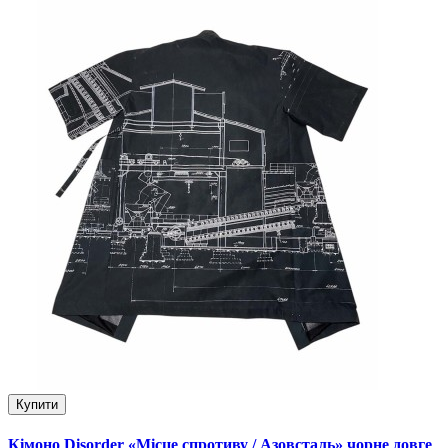
Купити
Кімоно Disorder «Місце спротиву / Азовсталь» чорне довге