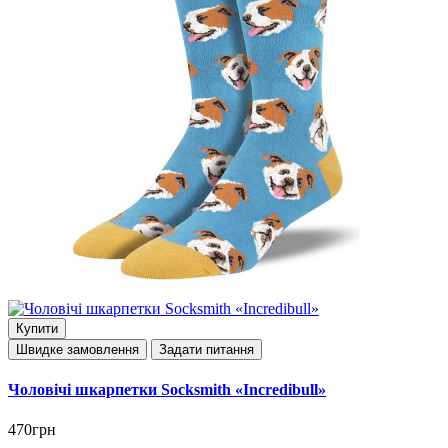
Купити
Швидке замовлення
Задати питання
Чоловічі шкарпетки Socksmith «Incredibull»
470грн