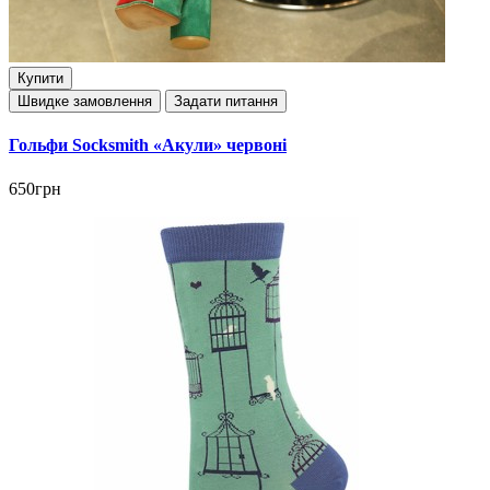
Купити
Швидке замовлення
Задати питання
Гольфи Socksmith «Акули» червоні
650грн