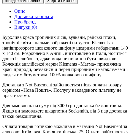
Швидке замовлення
Задати питання
Опис
Доставка та оплата
Про бренд
Відгуки (0)
Бурхлива краса тропічних лісів, вулкани, райські птахи,
тропічні квіти і пальми зображені на хустці Klements з
напівпрозорого шовкового шифону щедрими габаритами 140
x 140 см. Розроблено в Англії, виготовлено в Італії, носиться
довго і з любов'ю, адже мода не повинна бути швидкою.
Колекція англійської марки Klements «Магма» присвячена
красі природи, беззахисній перед природними катаклізмами і
людським безумством. 100% шовкового шифону.
Доставка з Not Basement здійснюється після оплати товару
сервісом «Нова Пошта». Послугу накладеного платежу не
практикуємо.
Для замовлень на суму від 3000 грн доставка безкоштовна.
Якщо ви замовляєте шкарпетки Socksmith, від 3 пар доставка
також безкоштовна.
Оплата товарів готівкою можлива в магазині Not Basement за
адресою: Київ, вул. Костянтинівська, 75. Оплата здійснюється