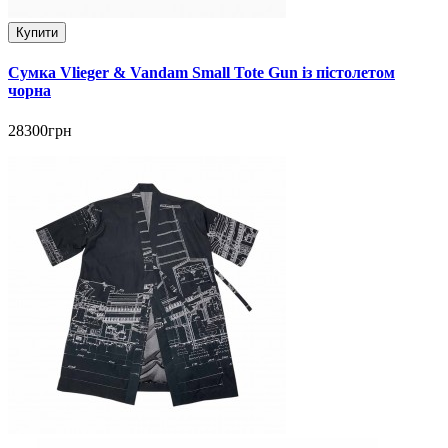
Купити
Сумка Vlieger & Vandam Small Tote Gun із пістолетом
чорна
28300грн