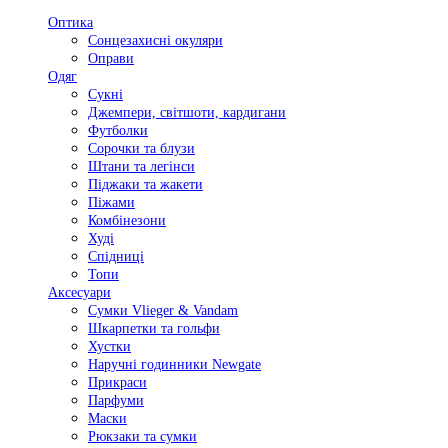
Оптика
Сонцезахисні окуляри
Оправи
Одяг
Сукні
Джемпери, світшоти, кардигани
Футболки
Сорочки та блузи
Штани та легінси
Піджаки та жакети
Піжами
Комбінезони
Худі
Спідниці
Топи
Аксесуари
Сумки Vlieger & Vandam
Шкарпетки та гольфи
Хустки
Наручні годинники Newgate
Прикраси
Парфуми
Маски
Рюкзаки та сумки