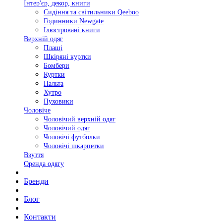
Інтер'єр, декор, книги
Сидіння та світильники Qeeboo
Годинники Newgate
Ілюстровані книги
Верхній одяг
Плащі
Шкіряні куртки
Бомбери
Куртки
Пальта
Хутро
Пуховики
Чоловіче
Чоловічий верхній одяг
Чоловічий одяг
Чоловічі футболки
Чоловічі шкарпетки
Взуття
Оренда одягу
Бренди
Блог
Контакти