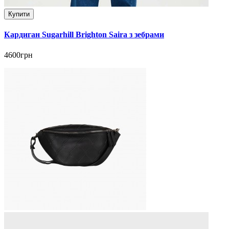
Купити
Кардиган Sugarhill Brighton Saira з зебрами
4600грн