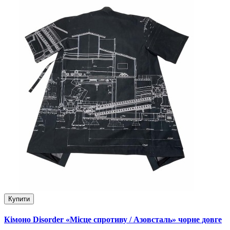
Купити
Кімоно Disorder «Місце спротиву / Азовсталь» чорне довге