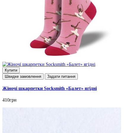
Купити
Швидке замовлення
Задати питання
Жіночі шкарпетки Socksmith «Балет» ягідні
410грн