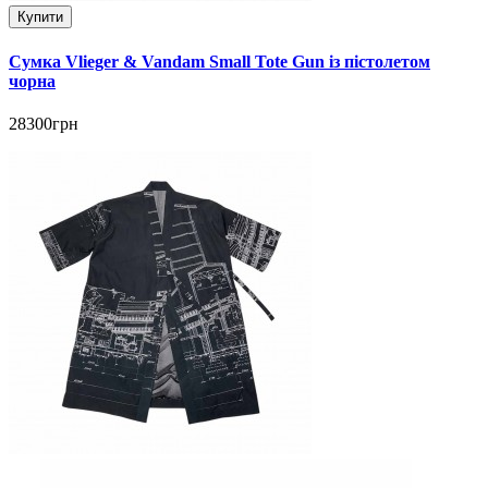
Купити
Сумка Vlieger & Vandam Small Tote Gun із пістолетом
чорна
28300грн