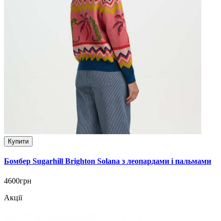
Купити
Бомбер Sugarhill Brighton Solana з леопардами і пальмами
4600грн
Акції