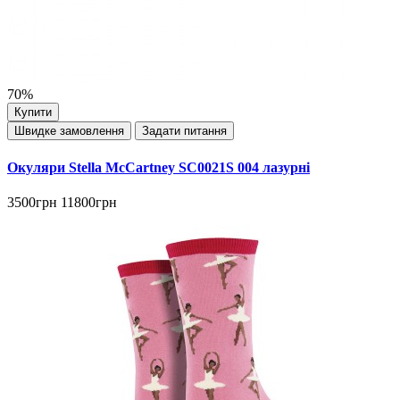
70%
Купити
Швидке замовлення
Задати питання
Окуляри Stella McCartney SC0021S 004 лазурні
3500грн
11800грн