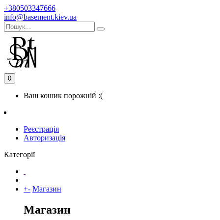
+380503347666
info@basement.kiev.ua
0
Ваш кошик порожній :(
Реєстрація
Авторизація
Категорії
+
-
Магазин
Магазин