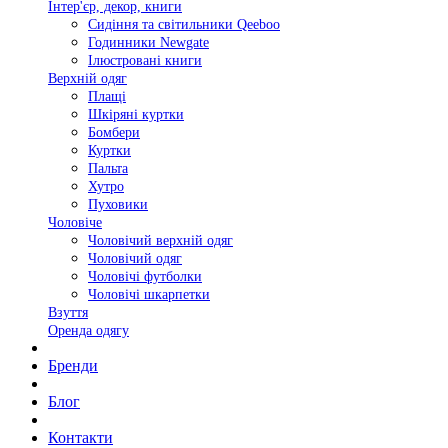
Інтер'єр, декор, книги
Сидіння та світильники Qeeboo
Годинники Newgate
Ілюстровані книги
Верхній одяг
Плащі
Шкіряні куртки
Бомбери
Куртки
Пальта
Хутро
Пуховики
Чоловіче
Чоловічий верхній одяг
Чоловічий одяг
Чоловічі футболки
Чоловічі шкарпетки
Взуття
Оренда одягу
Бренди
Блог
Контакти