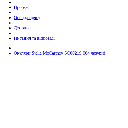
Про нас
Оренда одягу
Доставка
Питання та відповіді
Окуляри Stella McCartney SC0021S 004 лазурні