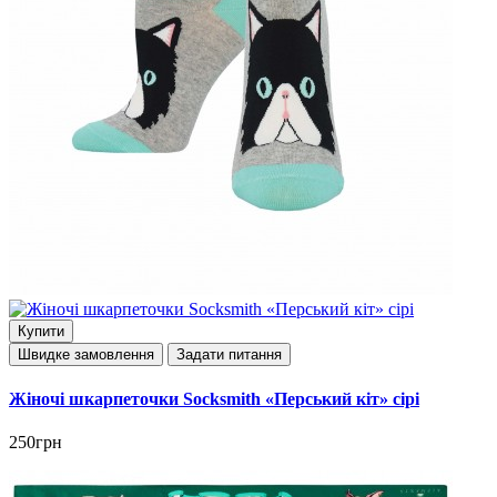
Купити
Швидке замовлення
Задати питання
Жіночі шкарпеточки Socksmith «Перський кіт» сірі
250грн