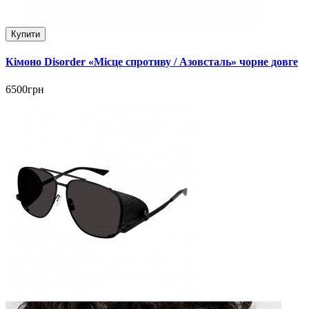
Купити
Кімоно Disorder «Місце спротиву / Азовсталь» чорне довге
6500грн