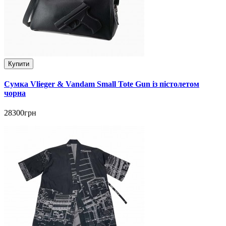
Купити
Сумка Vlieger & Vandam Small Tote Gun із пістолетом
чорна
28300грн