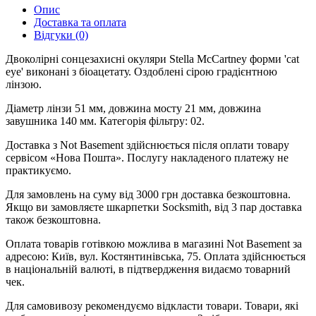
Опис
Доставка та оплата
Відгуки (0)
Двоколірні сонцезахисні окуляри Stella McCartney форми 'cat
eye' виконані з біоацетату. Оздоблені сірою градієнтною
лінзою.
Діаметр лінзи 51 мм, довжина мосту 21 мм, довжина
завушника 140 мм. Категорія фільтру: 02.
Доставка з Not Basement здійснюється після оплати товару
сервісом «Нова Пошта». Послугу накладеного платежу не
практикуємо.
Для замовлень на суму від 3000 грн доставка безкоштовна.
Якщо ви замовляєте шкарпетки Socksmith, від 3 пар доставка
також безкоштовна.
Оплата товарів готівкою можлива в магазині Not Basement за
адресою: Київ, вул. Костянтинівська, 75. Оплата здійснюється
в національній валюті, в підтвердження видаємо товарний
чек.
Для самовивозу рекомендуємо відкласти товари. Товари, які