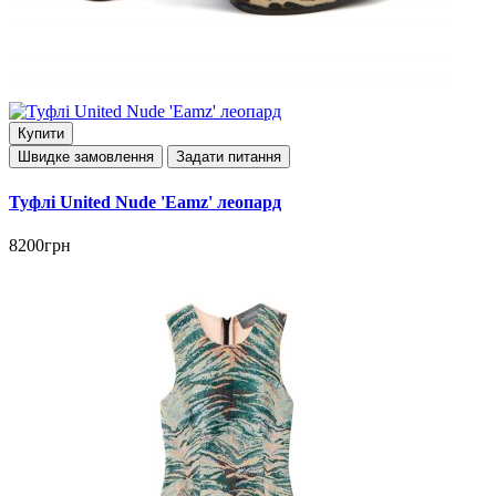
Купити
Швидке замовлення
Задати питання
Туфлі United Nude 'Eamz' леопард
8200грн