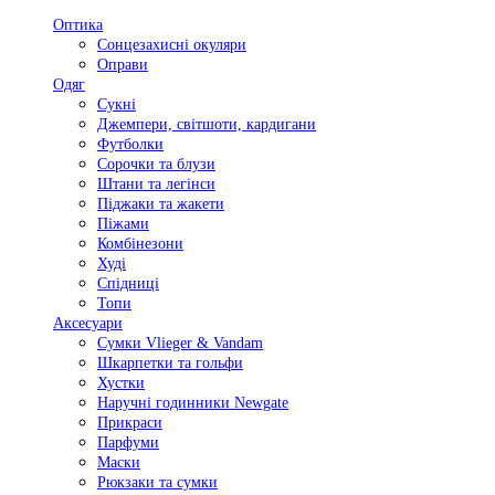
Оптика
Сонцезахисні окуляри
Оправи
Одяг
Сукні
Джемпери, світшоти, кардигани
Футболки
Сорочки та блузи
Штани та легінси
Піджаки та жакети
Піжами
Комбінезони
Худі
Спідниці
Топи
Аксесуари
Сумки Vlieger & Vandam
Шкарпетки та гольфи
Хустки
Наручні годинники Newgate
Прикраси
Парфуми
Маски
Рюкзаки та сумки