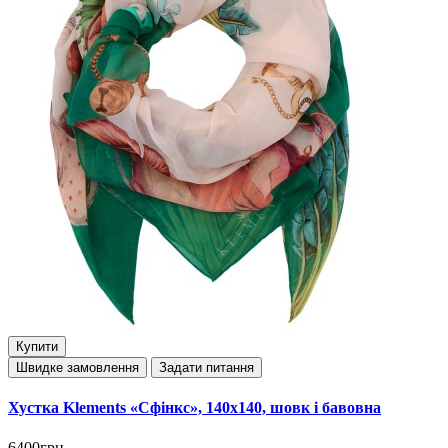
Купити
Швидке замовлення
Задати питання
Хустка Klements «Сфінкс», 140x140, шовк і бавовна
6400грн