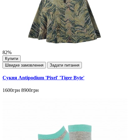
82%
Купити
Швидке замовлення
Задати питання
Сукня Antipodium 'Pixel' 'Tiger Byte'
1600грн
8900грн