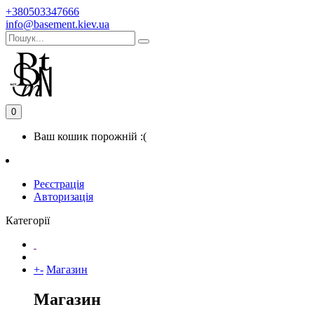
+380503347666
info@basement.kiev.ua
0
Ваш кошик порожній :(
Реєстрація
Авторизація
Категорії
+
-
Магазин
Магазин