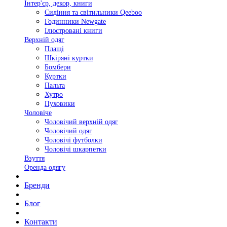
Інтер'єр, декор, книги
Сидіння та світильники Qeeboo
Годинники Newgate
Ілюстровані книги
Верхній одяг
Плащі
Шкіряні куртки
Бомбери
Куртки
Пальта
Хутро
Пуховики
Чоловіче
Чоловічий верхній одяг
Чоловічий одяг
Чоловічі футболки
Чоловічі шкарпетки
Взуття
Оренда одягу
Бренди
Блог
Контакти