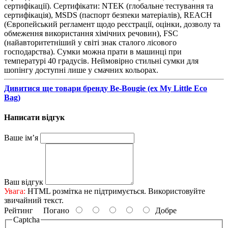
сертифікації). Сертифікати: NTEK (глобальне тестування та
сертифікація), MSDS (паспорт безпеки матеріалів), REACH
(Європейський регламент щодо реєстрації, оцінки, дозволу та
обмеження використання хімічних речовин), FSC
(найавторитетніший у світі знак сталого лісового
господарства). Сумки можна прати в машинці при
температурі 40 градусів. Неймовірно стильні сумки для
шопінгу доступні лише у смачних кольорах.
Дивитися ще товари бренду Be-Bougie (ex My Little Eco
Bag)
Написати відгук
Ваше ім’я
Ваш відгук
Увага:
HTML розмітка не підтримується. Використовуйте
звичайний текст.
Рейтинг
Погано
Добре
Captcha