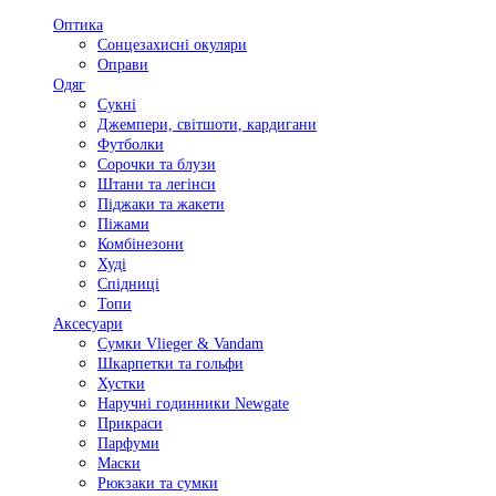
Оптика
Сонцезахисні окуляри
Оправи
Одяг
Сукні
Джемпери, світшоти, кардигани
Футболки
Сорочки та блузи
Штани та легінси
Піджаки та жакети
Піжами
Комбінезони
Худі
Спідниці
Топи
Аксесуари
Сумки Vlieger & Vandam
Шкарпетки та гольфи
Хустки
Наручні годинники Newgate
Прикраси
Парфуми
Маски
Рюкзаки та сумки