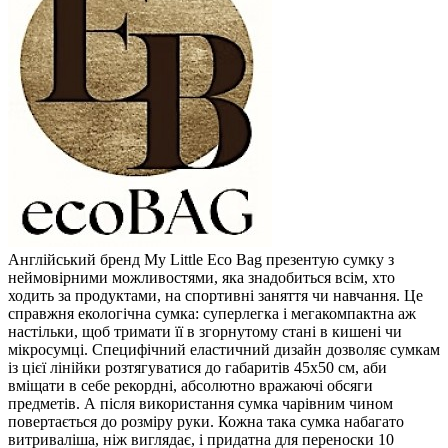
Англійський бренд My Little Eco Bag презентую сумку з
неймовірними можливостями, яка знадобиться всім, хто
ходить за продуктами, на спортивні заняття чи навчання. Це
справжня екологічна сумка: суперлегка і мегакомпактна аж
настільки, щоб тримати її в згорнутому стані в кишені чи
мікросумці. Специфічний еластичний дизайн дозволяє сумкам
із цієї лінійки розтягуватися до габаритів 45х50 см, аби
вміщати в себе рекордні, абсолютно вражаючі обсяги
предметів. А після використання сумка чарівним чином
повертається до розміру руки. Кожна така сумка набагато
витриваліша, ніж виглядає, і придатна для переноски 10