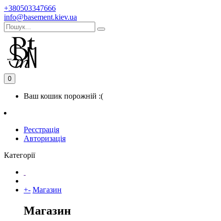
+380503347666
info@basement.kiev.ua
0
Ваш кошик порожній :(
Реєстрація
Авторизація
Категорії
+
-
Магазин
Магазин