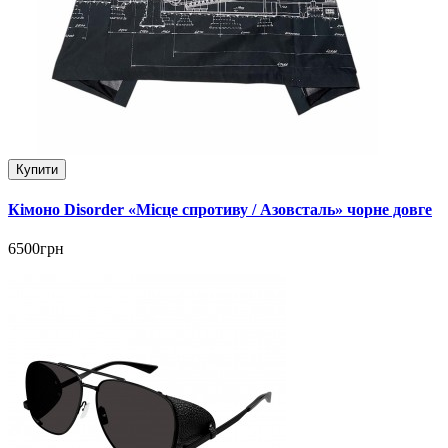
Купити
Кімоно Disorder «Місце спротиву / Азовсталь» чорне довге
6500грн