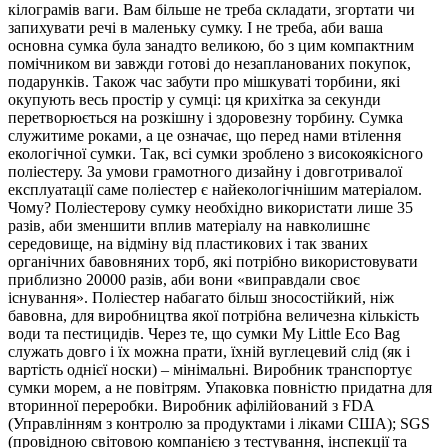
кілограмів ваги. Вам більше не треба складати, згортати чи
запихувати речі в маленьку сумку. І не треба, аби ваша
основна сумка була занадто великою, бо з цим компактним
помічником ви завжди готові до незапланованих покупок,
подарунків. Також час забути про мішкуваті торбини, які
окупують весь простір у сумці: ця крихітка за секунди
перетворюється на розкішну і здоровезну торбину. Сумка
служитиме роками, а це означає, що перед нами втілення
екологічної сумки. Так, всі сумки зроблено з високоякісного
поліестеру. За умови грамотного дизайну і довготривалої
експлуатації саме поліестер є найекологічнішим матеріалом.
Чому? Поліестерову сумку необхідно використати лише 35
разів, аби зменшити вплив матеріалу на навколишнє
середовище, на відміну від пластикових і так званих
органічних бавовняних торб, які потрібно використовувати
приблизно 20000 разів, аби вони «виправдали своє
існування». Поліестер набагато більш зносостійкий, ніж
бавовна, для виробництва якої потрібна величезна кількість
води та пестицидів. Через те, що сумки My Little Eco Bag
служать довго і їх можна прати, їхній вуглецевий слід (як і
вартість однієї носки) – мінімальні. Виробник транспортує
сумки морем, а не повітрям. Упаковка повністю придатна для
вторинної переробки. Виробник афілійований з FDA
(Управлінням з контролю за продуктами і ліками США); SGS
(провідною світовою компанією з тестування, інспекції та