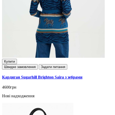
Купити
Швидке замовлення
Задати питання
Кардиган Sugarhill Brighton Saira з зебрами
4600грн
Нові надходження