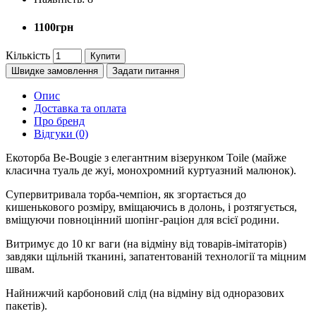
1100грн
Кількість
Купити
Швидке замовлення
Задати питання
Опис
Доставка та оплата
Про бренд
Відгуки (0)
Екоторба Be-Bougie з елегантним візерунком Toile (майже
класична туаль де жуі, монохромний куртуазний малюнок).
Супервитривала торба-чемпіон, як згортається до
кишенькового розміру, вміщаючись в долонь, і розтягується,
вміщуючи повноцінний шопінг-раціон для всієї родини.
Витримує до 10 кг ваги (на відміну від товарів-імітаторів)
завдяки щільній тканині, запатентованій технології та міцним
швам.
Найнижчий карбоновий слід (на відміну від одноразових
пакетів).