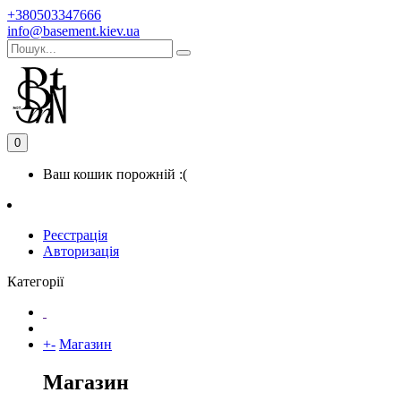
+380503347666
info@basement.kiev.ua
0
Ваш кошик порожній :(
Реєстрація
Авторизація
Категорії
+
-
Магазин
Магазин