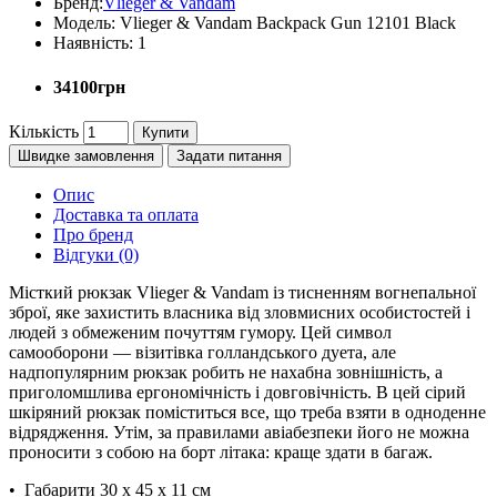
Бренд:
Vlieger & Vandam
Модель:
Vlieger & Vandam Backpack Gun 12101 Black
Наявність:
1
34100грн
Кількість
Купити
Швидке замовлення
Задати питання
Опис
Доставка та оплата
Про бренд
Відгуки (0)
Місткий рюкзак Vlieger & Vandam із тисненням вогнепальної
зброї, яке захистить власника від зловмисних особистостей і
людей з обмеженим почуттям гумору. Цей символ
самооборони — візитівка голландського дуета, але
надпопулярним рюкзак робить не нахабна зовнішність, а
приголомшлива ергономічність і довговічність. В цей сірий
шкіряний рюкзак поміститься все, що треба взяти в одноденне
відрядження. Утім, за правилами авіабезпеки його не можна
проносити з собою на борт літака: краще здати в багаж.
• Габарити 30 x 45 x 11 см