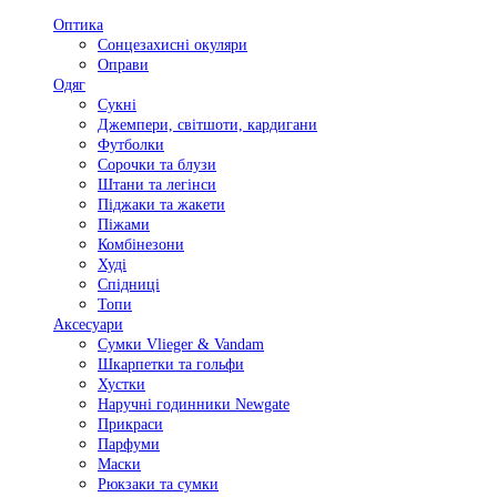
Оптика
Сонцезахисні окуляри
Оправи
Одяг
Сукні
Джемпери, світшоти, кардигани
Футболки
Сорочки та блузи
Штани та легінси
Піджаки та жакети
Піжами
Комбінезони
Худі
Спідниці
Топи
Аксесуари
Сумки Vlieger & Vandam
Шкарпетки та гольфи
Хустки
Наручні годинники Newgate
Прикраси
Парфуми
Маски
Рюкзаки та сумки