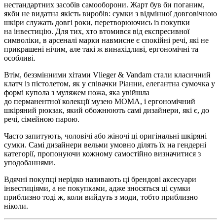
нестандартних засобів самооборони. Жарт був би поганим,
якби не видатна якість виробів: сумки з відмінної довговічною
шкіри служать довгі роки, перетворюючись із покупки
на інвестицію. Для тих, хто втомився від експресивної
символіки, в арсеналі марки навмисне є спокійні речі, які не
прикрашені нічим, але такі ж винахідливі, ергономічні та
особливі.
Втім, беззмінними хітами Vlieger & Vandam стали класичний
клатч із пістолетом, як у співачки Ріанни, елегантна сумочка у
формі купола з муляжем ножа, яка увійшла
до перманентної колекції музею МОМА, і ергономічний
шкіряний рюкзак, який обожнюють самі дизайнери, які є, до
речі, сімейною парою.
Часто запитують, чоловічі або жіночі ці оригінальні шкіряні
сумки. Самі дизайнери вельми умовно ділять їх на гендерні
категорії, пропонуючи кожному самостійно визначитися з
уподобаннями.
Вдячні покупці нерідко називають ці брендові аксесуари
інвестиціями, а не покупками, адже зносяться ці сумки
приблизно тоді ж, коли вийдуть з моди, тобто приблизно
ніколи.