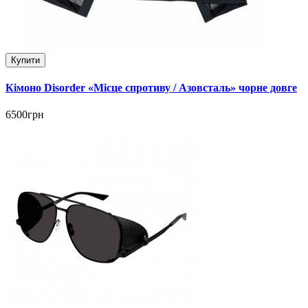
Купити
Кімоно Disorder «Місце спротиву / Азовсталь» чорне довге
6500грн