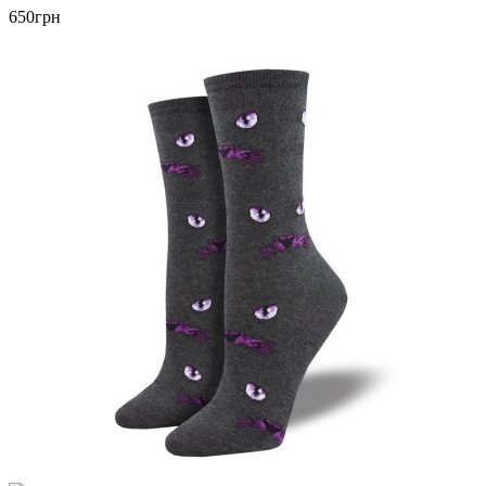
650грн