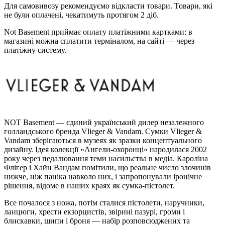
Для самовивозу рекомендуємо відкласти товари. Товари, які
не були оплачені, чекатимуть протягом 2 діб.
Not Basement приймає оплату платіжними картками: в
магазині можна сплатити терміналом, на сайті — через
платіжну систему.
NOT Basement — єдиний український дилер незалежного
голландського бренда Vlieger & Vandam. Сумки Vlieger &
Vandam зберігаються в музеях як зразки концептуального
дизайну. Ідея колекції «Ангели-охоронці» народилася 2002
року через педалювання теми насильства в медіа. Кароліна
Флігер і Хайн Вандам помітили, що реальне число злочинів
нижче, ніж паніка навколо них, і запропонували іронічне
рішення, відоме в наших краях як сумка-пістолет.
Все почалося з ножа, потім сталися пістолети, наручники,
ланцюги, хрести екзорцистів, звірині пазурі, громи і
блискавки, шипи і броня — набір розповсюджених та