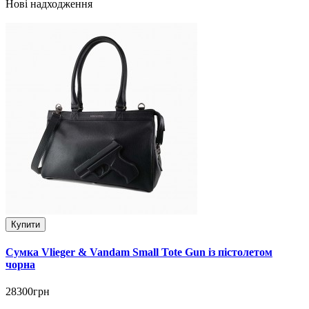
Нові надходження
Купити
Сумка Vlieger & Vandam Small Tote Gun із пістолетом
чорна
28300грн