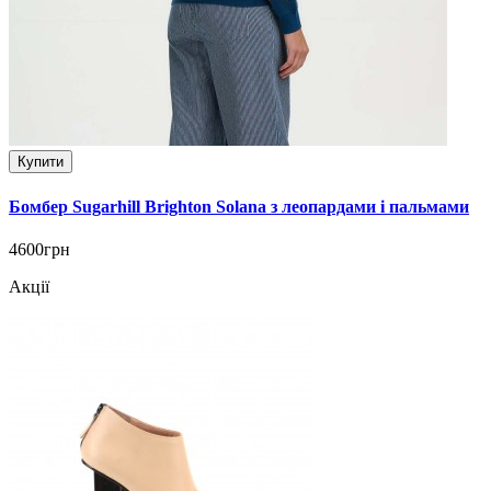
Купити
Бомбер Sugarhill Brighton Solana з леопардами і пальмами
4600грн
Акції