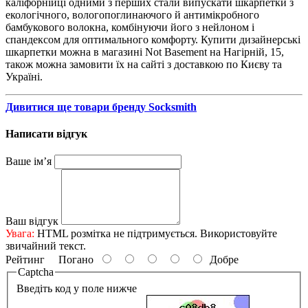
каліфорнійці одними з перших стали випускати шкарпетки з
екологічного, вологопоглинаючого й антимікробного
бамбукового волокна, комбінуючи його з нейлоном і
спандексом для оптимального комфорту. Купити дизайнерські
шкарпетки можна в магазині Not Basement на Нагірній, 15,
також можна замовити їх на сайті з доставкою по Києву та
Україні.
Дивитися ще товари бренду Socksmith
Написати відгук
Ваше ім’я
Ваш відгук
Увага:
HTML розмітка не підтримується. Використовуйте
звичайний текст.
Рейтинг
Погано
Добре
Captcha
Введіть код у поле нижче