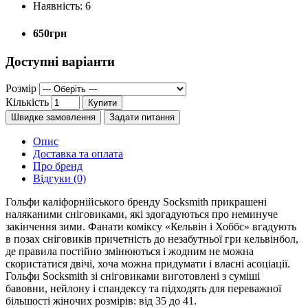
Наявність:
6
650грн
Доступні варіанти
Розмір
Кількість
Купити
Швидке замовлення
Задати питання
Опис
Доставка та оплата
Про бренд
Відгуки (0)
Гольфи каліфорнійського бренду Socksmith прикрашені
наляканими сніговиками, які здогадуються про неминуче
закінчення зими. Фанати коміксу «Кельвін і Хоббс» вгадують
в позах сніговиків причетність до незабутньої гри кельвінбол,
де правила постійно змінюються і жодним не можна
скористатися двічі, хоча можна придумати і власні асоціації.
Гольфи Socksmith зі сніговиками виготовлені з суміші
бавовни, нейлону і спандексу та підходять для переважної
більшості жіночих розмірів: від 35 до 41.