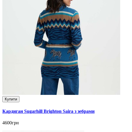
Купити
Кардиган Sugarhill Brighton Saira з зебрами
4600грн