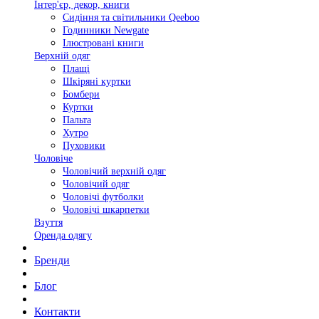
Інтер'єр, декор, книги
Сидіння та світильники Qeeboo
Годинники Newgate
Ілюстровані книги
Верхній одяг
Плащі
Шкіряні куртки
Бомбери
Куртки
Пальта
Хутро
Пуховики
Чоловіче
Чоловічий верхній одяг
Чоловічий одяг
Чоловічі футболки
Чоловічі шкарпетки
Взуття
Оренда одягу
Бренди
Блог
Контакти