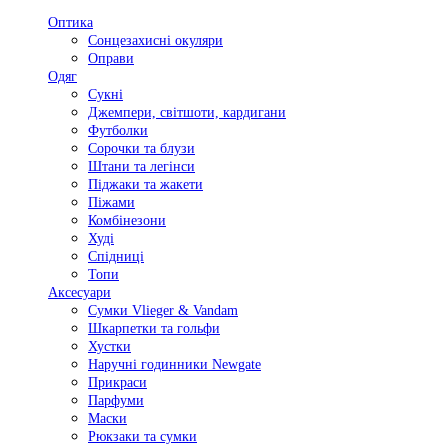
Оптика
Сонцезахисні окуляри
Оправи
Одяг
Сукні
Джемпери, світшоти, кардигани
Футболки
Сорочки та блузи
Штани та легінси
Піджаки та жакети
Піжами
Комбінезони
Худі
Спідниці
Топи
Аксесуари
Сумки Vlieger & Vandam
Шкарпетки та гольфи
Хустки
Наручні годинники Newgate
Прикраси
Парфуми
Маски
Рюкзаки та сумки