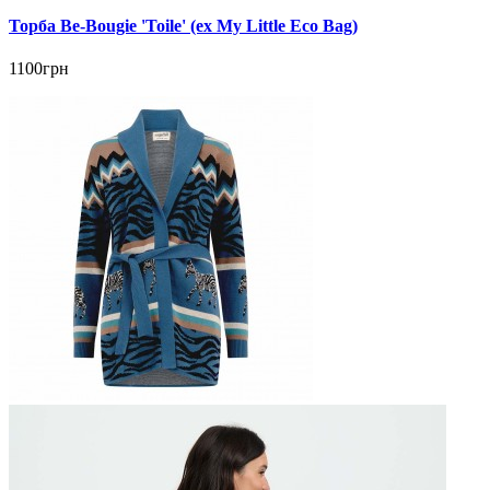
Торба Be-Bougie 'Toile' (ex My Little Eco Bag)
1100грн