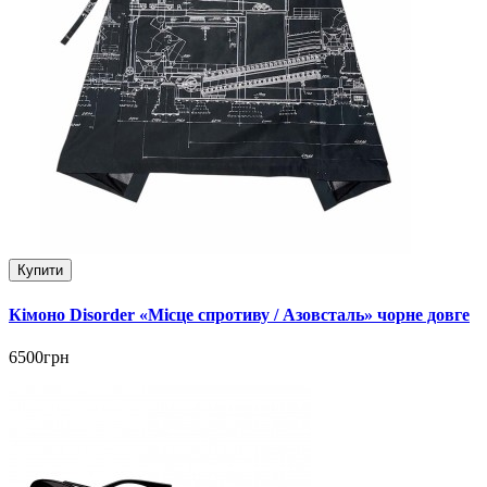
Купити
Кімоно Disorder «Місце спротиву / Азовсталь» чорне довге
6500грн