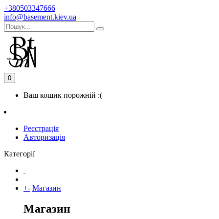
+380503347666
info@basement.kiev.ua
0
Ваш кошик порожній :(
Реєстрація
Авторизація
Категорії
+
-
Магазин
Магазин