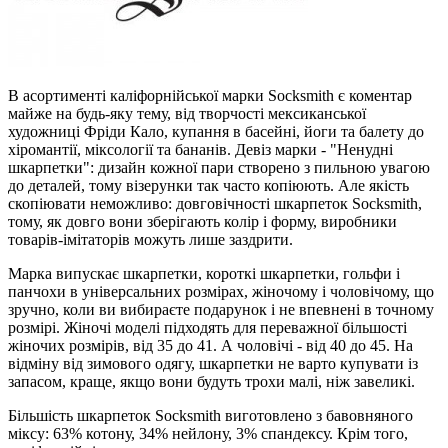
В асортименті каліфорнійської марки Socksmith є коментар
майже на будь-яку тему, від творчості мексиканської
художниці Фріди Кало, купання в басейні, йоги та балету до
хіромантії, міксології та бананів. Девіз марки - "Ненудні
шкарпетки": дизайн кожної пари створено з пильною увагою
до деталей, тому візерунки так часто копіюють. Але якість
скопіювати неможливо: довговічності шкарпеток Socksmith,
тому, як довго вони зберігають колір і форму, виробники
товарів-імітаторів можуть лише заздрити.
Марка випускає шкарпетки, короткі шкарпетки, гольфи і
панчохи в універсальних розмірах, жіночому і чоловічому, що
зручно, коли ви вибираєте подарунок і не впевнені в точному
розмірі. Жіночі моделі підходять для переважної більшості
жіночих розмірів, від 35 до 41. А чоловічі - від 40 до 45. На
відміну від зимового одягу, шкарпетки не варто купувати із
запасом, краще, якщо вони будуть трохи малі, ніж завеликі.
Більшість шкарпеток Socksmith виготовлено з бавовняного
міксу: 63% котону, 34% нейлону, 3% спандексу. Крім того,