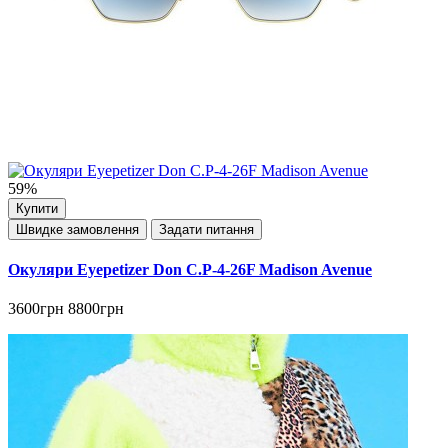
59%
Купити
Швидке замовлення
Задати питання
Окуляри Eyepetizer Don C.P-4-26F Madison Avenue
3600грн
8800грн