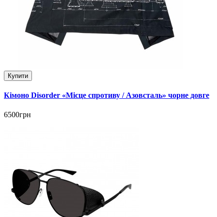
Купити
Кімоно Disorder «Місце спротиву / Азовсталь» чорне довге
6500грн