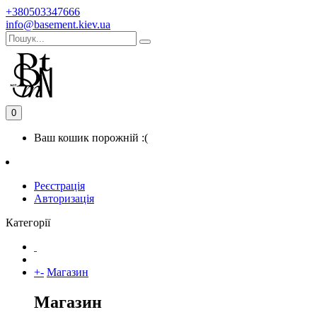
+380503347666
info@basement.kiev.ua
0
Ваш кошик порожній :(
Реєстрація
Авторизація
Категорії
+
-
Магазин
Магазин