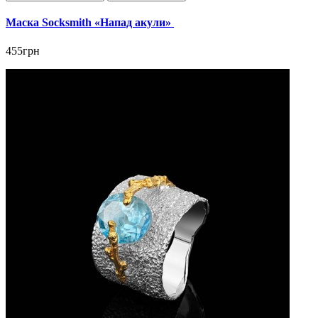
Маска Socksmith «Напад акули»
455грн