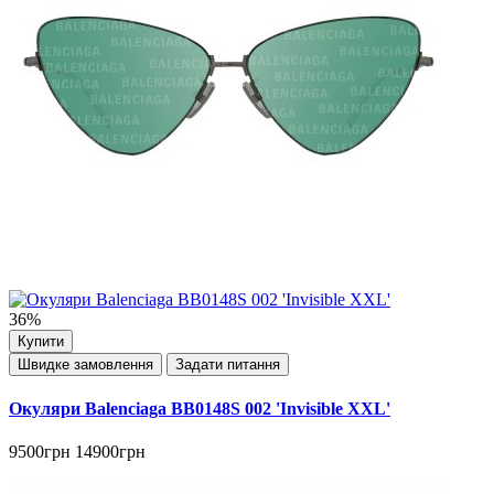
36%
Купити
Швидке замовлення
Задати питання
Окуляри Balenciaga BB0148S 002 'Invisible XXL'
9500грн
14900грн