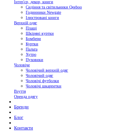
Інтер'єр, декор, книги
Сидіння та світильники Qeeboo
Годинники Newgate
Ілюстровані книги
Верхній одяг
Плащі
Шкіряні куртки
Бомбери
Куртки
Пальта
Хутро
Пуховики
Чоловіче
Чоловічий верхній одяг
Чоловічий одяг
Чоловічі футболки
Чоловічі шкарпетки
Взуття
Оренда одягу
Бренди
Блог
Контакти