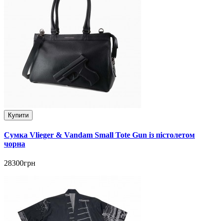
Купити
Сумка Vlieger & Vandam Small Tote Gun із пістолетом
чорна
28300грн