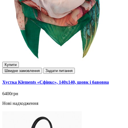
Купити
Швидке замовлення
Задати питання
Хустка Klements «Сфінкс», 140x140, шовк і бавовна
6400грн
Нові надходження