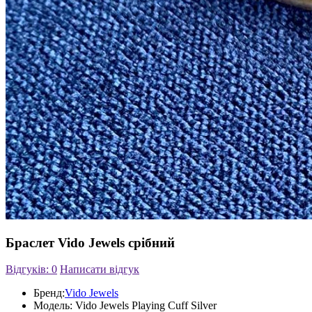
Браслет Vido Jewels срібний
Відгуків: 0
Написати відгук
Бренд:
Vido Jewels
Модель:
Vido Jewels Playing Cuff Silver