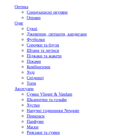
Оптика
Сонцезахисні окуляри
Оправи
Одяг
Сукні
Джемпери, світшоти, кардигани
Футболки
Сорочки та блузи
Штани та легінси
Піджаки та жакети
Піжами
Комбінезони
Худі
Спідниці
Топи
Аксесуари
Сумки Vlieger & Vandam
Шкарпетки та гольфи
Хустки
Наручні годинники Newgate
Прикраси
Парфуми
Маски
Рюкзаки та сумки