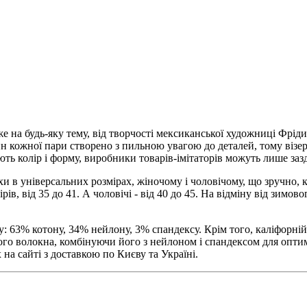
 на будь-яку тему, від творчості мексиканської художниці Фріди 
айн кожної пари створено з пильною увагою до деталей, тому віз
ють колір і форму, виробники товарів-імітаторів можуть лише заз
 в універсальних розмірах, жіночому і чоловічому, що зручно, к
ів, від 35 до 41. А чоловічі - від 40 до 45. На відміну від зимов
у: 63% котону, 34% нейлону, 3% спандексу. Крім того, каліфорн
ого волокна, комбінуючи його з нейлоном і спандексом для опт
 на сайті з доставкою по Києву та Україні.