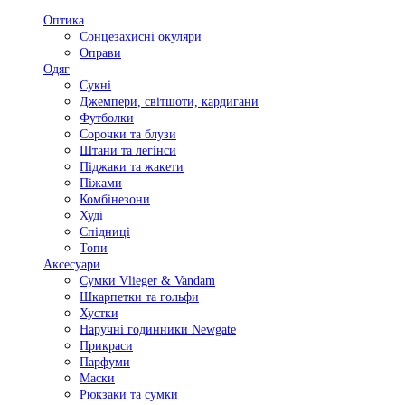
Оптика
Сонцезахисні окуляри
Оправи
Одяг
Сукні
Джемпери, світшоти, кардигани
Футболки
Сорочки та блузи
Штани та легінси
Піджаки та жакети
Піжами
Комбінезони
Худі
Спідниці
Топи
Аксесуари
Сумки Vlieger & Vandam
Шкарпетки та гольфи
Хустки
Наручні годинники Newgate
Прикраси
Парфуми
Маски
Рюкзаки та сумки