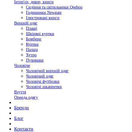
Інтер'єр, декор, книги
Сидіння та світильники Qeeboo
Годинники Newgate
Ілюстровані книги
Верхній одяг
Плащі
Шкіряні куртки
Бомбери
Куртки
Пальта
Хутро
Пуховики
Чоловіче
Чоловічий верхній одяг
Чоловічий одяг
Чоловічі футболки
Чоловічі шкарпетки
Взуття
Оренда одягу
Бренди
Блог
Контакти