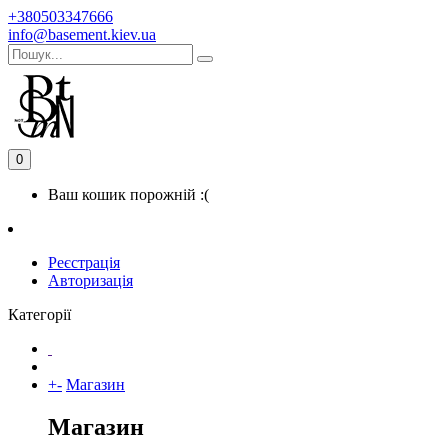
+380503347666
info@basement.kiev.ua
0
Ваш кошик порожній :(
Реєстрація
Авторизація
Категорії
+
-
Магазин
Магазин