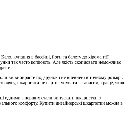
Кало, купання в басейні, йоги та балету до хіромантії,
ерунки так часто копіюють. Але якість скопіювати неможливо:
дрити.
оли ви вибираєте подарунок і не впевнені в точному розмірі.
ого одягу, шкарпетки не варто купувати із запасом, краще, якщо
ійці одними з перших стали випускати шкарпетки з
имального комфорту. Купити дизайнерські шкарпетки можна в