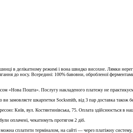
шинці в делікатному режимі і вона швидко висохне. Лямки нерегу
ння до носу. Всередині: 100% бавовни, обробленої ферментами (
рвісом «Нова Пошта». Послугу накладеного платежу не практикує
о ви замовляєте шкарпетки Socksmith, від 3 пар доставка також б
ресою: Київ, вул. Костянтинівська, 75. Оплата здійснюється в на
були оплачені, чекатимуть протягом 2 діб.
можна сплатити терміналом, на сайті — через платіжну систему.