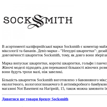
В асортименті каліфорнійської марки Socksmith є коментар майже
міксології та бананів. Девіз марки - "Ненудні шкарпетки": диз
довговічності шкарпеток Socksmith, тому, як довго вони зберіга
Марка випускає шкарпетки, короткі шкарпетки, гольфи і панчохи
Жіночі моделі підходять для переважної більшості жіночих розмір
вони будуть трохи малі, ніж завеликі.
Більшість шкарпеток Socksmith виготовлено з бавовняного мікс
екологічного, вологопоглинаючого й антимікробного бамбуков
магазині Not Basement на Нагірній, 15, також можна замовити їх
Дивитися ще товари бренду Socksmith