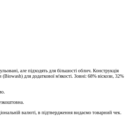
льовані, але підходять для більшості облич. Конструкція
Biowash) для додаткової м'якості. Зовні: 68% віскози, 32%
мо.
езкоштовна.
ціональній валюті, в підтвердження видаємо товарний чек.