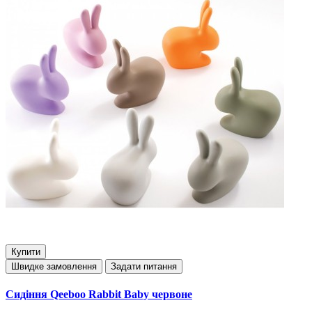
Купити
Швидке замовлення
Задати питання
Сидіння Qeeboo Rabbit Baby червоне