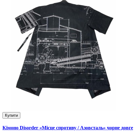
Купити
Кімоно Disorder «Місце спротиву / Азовсталь» чорне довге