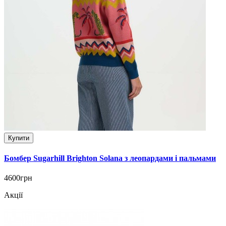
Купити
Бомбер Sugarhill Brighton Solana з леопардами і пальмами
4600грн
Акції