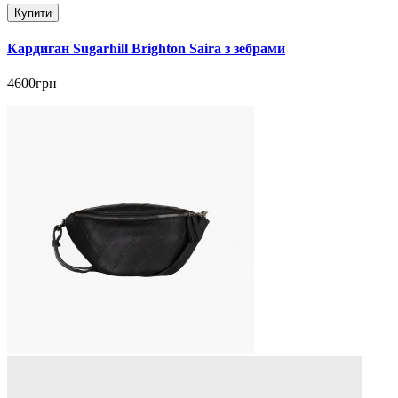
Купити
Кардиган Sugarhill Brighton Saira з зебрами
4600грн