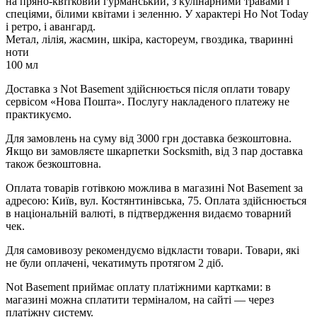
на пряно-квітковий гурманський, з кулінарними травами і
спеціями, білими квітами і зеленню. У характері Но Not Today
і ретро, і авангард.
Метал, лілія, жасмин, шкіра, кастореум, гвоздика, тваринні
ноти
100 мл
Доставка з Not Basement здійснюється після оплати товару
сервісом «Нова Пошта». Послугу накладеного платежу не
практикуємо.
Для замовлень на суму від 3000 грн доставка безкоштовна.
Якщо ви замовляєте шкарпетки Socksmith, від 3 пар доставка
також безкоштовна.
Оплата товарів готівкою можлива в магазині Not Basement за
адресою: Київ, вул. Костянтинівська, 75. Оплата здійснюється
в національній валюті, в підтвердження видаємо товарний
чек.
Для самовивозу рекомендуємо відкласти товари. Товари, які
не були оплачені, чекатимуть протягом 2 діб.
Not Basement приймає оплату платіжними картками: в
магазині можна сплатити терміналом, на сайті — через
платіжну систему.