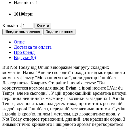
Наявність:
1
10100грн
Кількість
Купити
Швидке замовлення
Задати питання
Опис
Доставка та оплата
Про бренд
Відгуки (0)
But Not Today від Unum відображає напругу складних
моментів. Назва "Але не сьогодні" походить від моторошного
моменту фільму "Мовчання ягнят", коли доктор Ганнібал
Лектер нюхає Кларису Старлінг і посміхається: "Ви
користуєтеся кремом для шкіри Evian, а іноді носите L'Air du
Temps, але не сьогодні". У цій провокаційній ароматна капсулі
перлинна невинність жасмину і гвоздики зі згаданих L'Air du
Temps, яку носить молода детективка, протистоїть розпусній
жадобі крові Ганнібала, переданій металевими нотами. Суміш
індолів із кров'ю, пилом і металом, що льодовитиме кров, у
Not Today створює тривожний, дивний, але красивий образ. З
анімалістично-кривавого і шкіряного аромат перетворюється