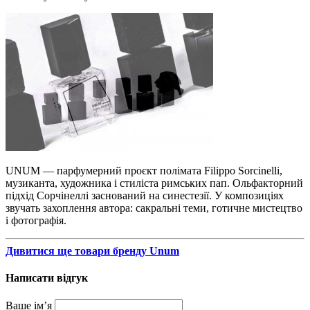
UNUM — парфумерний проєкт полімата Filippo Sorcinelli,
музиканта, художника і стиліста римських пап. Ольфакторний
підхід Сорчінеллі заснований на синестезії. У композиціях
звучать захоплення автора: сакральні теми, готичне мистецтво
і фотографія.
Дивитися ще товари бренду Unum
Написати відгук
Ваше ім’я