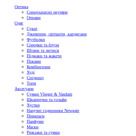
Оптика
Сонцезахисні окуляри
Оправи
Одяг
Сукні
Джемпери, світшоти, кардигани
Футболки
Сорочки та блузи
Штани та легінси
Піджаки та жакети
Піжами
Комбінезони
Худі
Спідниці
Топи
Аксесуари
Сумки Vlieger & Vandam
Шкарпетки та гольфи
Хустки
Наручні годинники Newgate
Прикраси
Парфуми
Маски
Рюкзаки та сумки