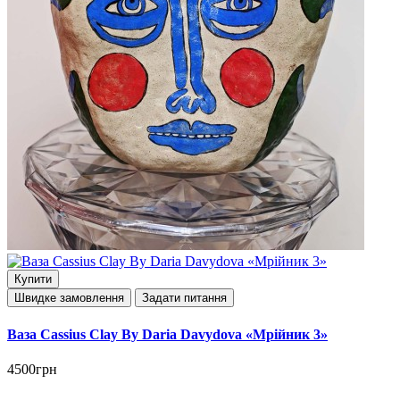
Купити
Швидке замовлення
Задати питання
Ваза Cassius Clay By Daria Davydova «Мрійник 3»
4500грн