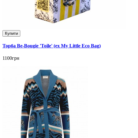
Купити
Торба Be-Bougie 'Toile' (ex My Little Eco Bag)
1100грн