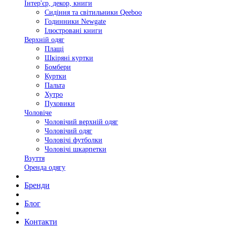
Інтер'єр, декор, книги
Сидіння та світильники Qeeboo
Годинники Newgate
Ілюстровані книги
Верхній одяг
Плащі
Шкіряні куртки
Бомбери
Куртки
Пальта
Хутро
Пуховики
Чоловіче
Чоловічий верхній одяг
Чоловічий одяг
Чоловічі футболки
Чоловічі шкарпетки
Взуття
Оренда одягу
Бренди
Блог
Контакти