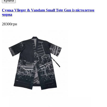
Купити
Сумка Vlieger & Vandam Small Tote Gun із пістолетом
чорна
28300грн