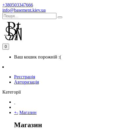
+380503347666
info@basement.kiev.ua
0
Ваш кошик порожній :(
Реєстрація
Авторизація
Категорії
+
-
Магазин
Магазин