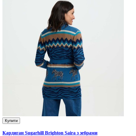
Купити
Кардиган Sugarhill Brighton Saira з зебрами