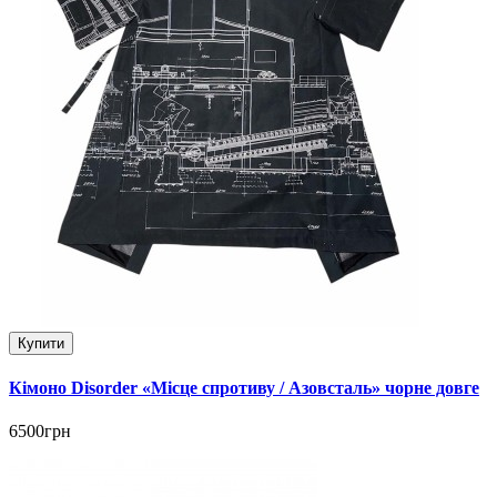
Купити
Кімоно Disorder «Місце спротиву / Азовсталь» чорне довге
6500грн