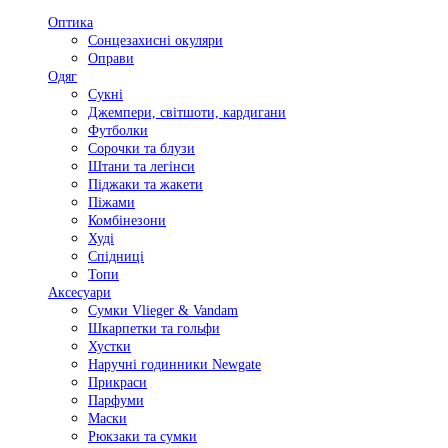
Оптика
Сонцезахисні окуляри
Оправи
Одяг
Сукні
Джемпери, світшоти, кардигани
Футболки
Сорочки та блузи
Штани та легінси
Піджаки та жакети
Піжами
Комбінезони
Худі
Спідниці
Топи
Аксесуари
Сумки Vlieger & Vandam
Шкарпетки та гольфи
Хустки
Наручні годинники Newgate
Прикраси
Парфуми
Маски
Рюкзаки та сумки