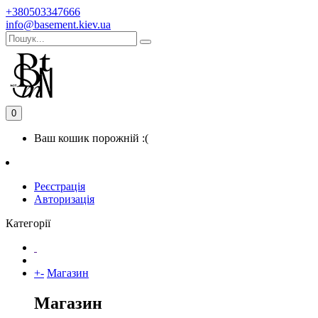
+380503347666
info@basement.kiev.ua
0
Ваш кошик порожній :(
Реєстрація
Авторизація
Категорії
+
-
Магазин
Магазин