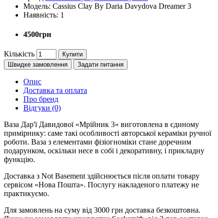
Модель:
Cassius Clay By Daria Davydova Dreamer 3
Наявність:
1
4500грн
Кількість
Купити
Швидке замовлення
Задати питання
Опис
Доставка та оплата
Про бренд
Відгуки (0)
Ваза Дар'ї Давидової «Мрійник 3» виготовлена в єдиному
примірнику: саме такі особливості авторської кераміки ручної
роботи. Ваза з елементами фізіогноміки стане доречним
подарунком, оскільки несе в собі і декоративну, і прикладну
функцію.
Доставка з Not Basement здійснюється після оплати товару
сервісом «Нова Пошта». Послугу накладеного платежу не
практикуємо.
Для замовлень на суму від 3000 грн доставка безкоштовна.