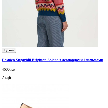
Купити
Бомбер Sugarhill Brighton Solana з леопардами і пальмами
4600грн
Акції