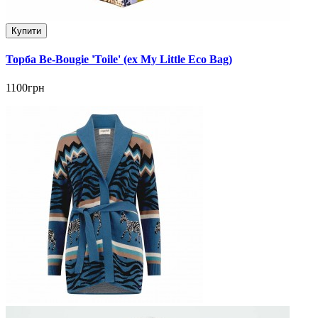
Купити
Торба Be-Bougie 'Toile' (ex My Little Eco Bag)
1100грн