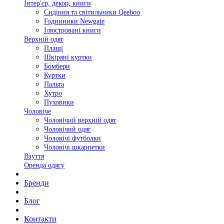
Інтер'єр, декор, книги
Сидіння та світильники Qeeboo
Годинники Newgate
Ілюстровані книги
Верхній одяг
Плащі
Шкіряні куртки
Бомбери
Куртки
Пальта
Хутро
Пуховики
Чоловіче
Чоловічий верхній одяг
Чоловічий одяг
Чоловічі футболки
Чоловічі шкарпетки
Взуття
Оренда одягу
Бренди
Блог
Контакти