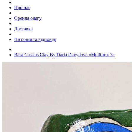
Про нас
Оренда одягу
Доставка
Питання та відповіді
Ваза Cassius Clay By Daria Davydova «Мрійник 3»