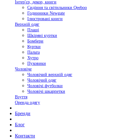
Інтер'єр, декор, книги
Сидіння та світильники Qeeboo
Годинники Newgate
Ілюстровані книги
Верхній одяг
Плащі
Шкіряні куртки
Бомбери
Куртки
Пальта
Хутро
Пуховики
Чоловіче
Чоловічий верхній одяг
Чоловічий одяг
Чоловічі футболки
Чоловічі шкарпетки
Взуття
Оренда одягу
Бренди
Блог
Контакти