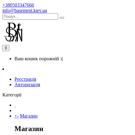
+380503347666
info@basement.kiev.ua
0
Ваш кошик порожній :(
Реєстрація
Авторизація
Категорії
+
-
Магазин
Магазин