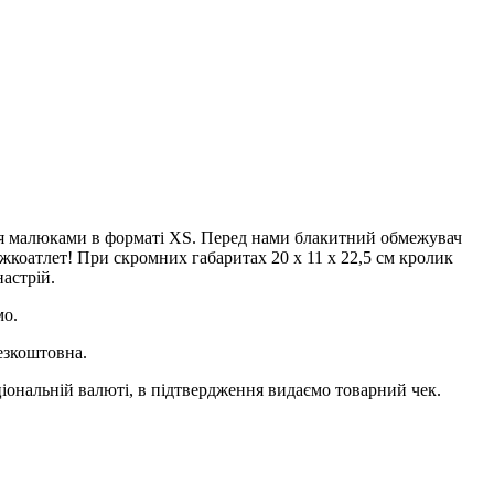
ся малюками в форматі XS. Перед нами блакитний обмежувач
жкоатлет! При скромних габаритах 20 х 11 х 22,5 см кролик
астрій.
мо.
езкоштовна.
ціональній валюті, в підтвердження видаємо товарний чек.