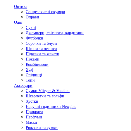
Оптика
Сонцезахисні окуляри
Оправи
Одяг
Сукні
Джемпери, світшоти, кардигани
Футболки
Сорочки та блузи
Штани та легінси
Піджаки та жакети
Піжами
Комбінезони
Худі
Спідниці
Топи
Аксесуари
Сумки Vlieger & Vandam
Шкарпетки та гольфи
Хустки
Наручні годинники Newgate
Прикраси
Парфуми
Маски
Рюкзаки та сумки