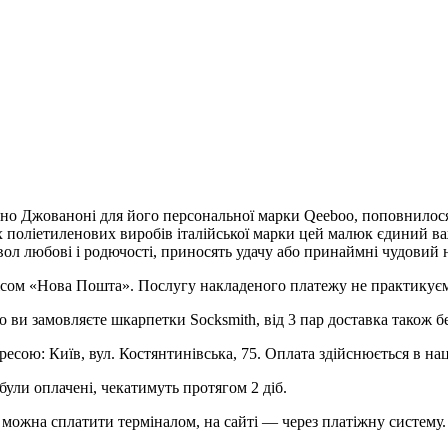
ано Джованоні для його персональної марки Qeeboo, поповнило
 поліетиленових виробів італійської марки цей малюк єдиний ва
ол любові і родючості, приносять удачу або принаймні чудовий н
рвісом «Нова Пошта». Послугу накладеного платежу не практикує
о ви замовляєте шкарпетки Socksmith, від 3 пар доставка також б
ресою: Київ, вул. Костянтинівська, 75. Оплата здійснюється в на
були оплачені, чекатимуть протягом 2 діб.
можна сплатити терміналом, на сайті — через платіжну систему.