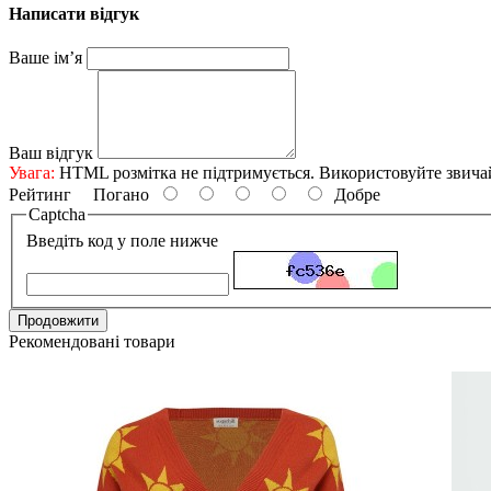
Написати відгук
Ваше ім’я
Ваш відгук
Увага:
HTML розмітка не підтримується. Використовуйте звича
Рейтинг
Погано
Добре
Captcha
Введіть код у поле нижче
Продовжити
Рекомендовані товари