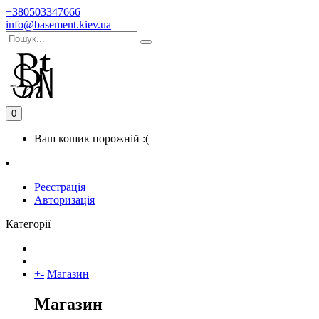
+380503347666
info@basement.kiev.ua
0
Ваш кошик порожній :(
Реєстрація
Авторизація
Категорії
+
-
Магазин
Магазин