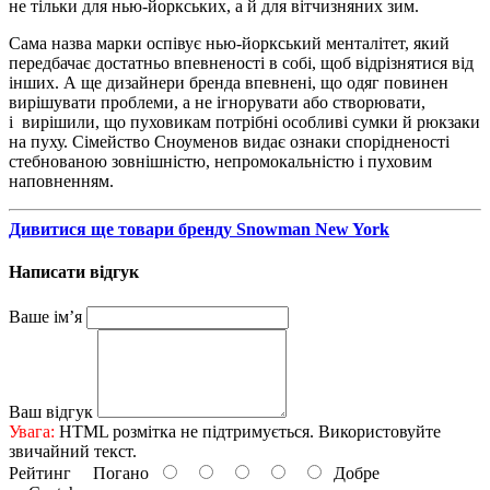
не тільки для нью-йоркських, а й для вітчизняних зим.
Сама назва марки оспівує нью-йоркський менталітет, який
передбачає достатньо впевненості в собі, щоб відрізнятися від
інших. А ще дизайнери бренда впевнені, що одяг повинен
вирішувати проблеми, а не ігнорувати або створювати,
і вирішили, що пуховикам потрібні особливі сумки й рюкзаки
на пуху. Сімейство Сноуменов видає ознаки спорідненості
стебнованою зовнішністю, непромокальністю і пуховим
наповненням.
Дивитися ще товари бренду Snowman New York
Написати відгук
Ваше ім’я
Ваш відгук
Увага:
HTML розмітка не підтримується. Використовуйте
звичайний текст.
Рейтинг
Погано
Добре