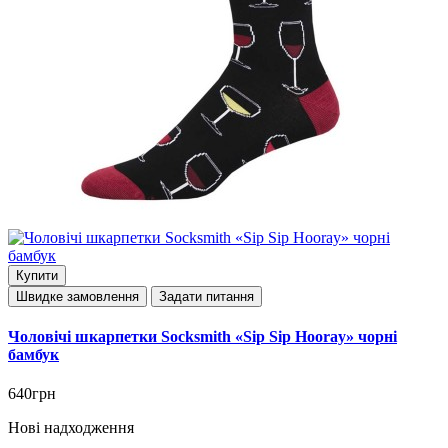
Купити
Швидке замовлення
Задати питання
Чоловічі шкарпетки Socksmith «Sip Sip Hooray» чорні
бамбук
640грн
Нові надходження