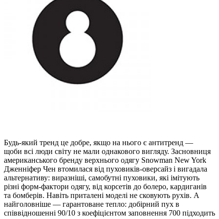
Будь-який тренд це добре, якщо на нього є антитренд —
щоби всі люди світу не мали однакового вигляду. Засновниця
американського бренду верхнього одягу Snowman New York
Дженніфер Чен втомилася від пуховиків-оверсайз і вигадала
альтернативу: виразніші, самобутні пуховики, які імітують
різні форм-фактори одягу, від корсетів до болеро, кардиганів
та бомберів. Навіть приталені моделі не сковують рухів. А
найголовніше — гарантоване тепло: добірний пух в
співвідношенні 90/10 з коефіцієнтом заповнення 700 підходить