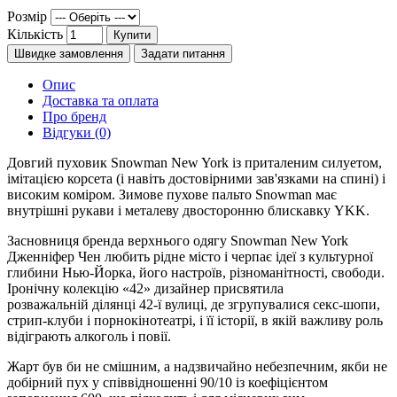
Розмір
Кількість
Купити
Швидке замовлення
Задати питання
Опис
Доставка та оплата
Про бренд
Відгуки (0)
Довгий пуховик Snowman New York із приталеним силуетом,
імітацією корсета (і навіть достовірними зав'язками на спині) і
високим коміром. Зимове пухове пальто Snowman має
внутрішні рукави і металеву двосторонню блискавку YKK.
Засновниця бренда верхнього одягу Snowman New York
Дженніфер Чен любить рідне місто і черпає ідеї з культурної
глибини Нью-Йорка, його настроїв, різноманітності, свободи.
Іронічну колекцію «42» дизайнер присвятила
розважальній ділянці 42-ї вулиці, де згрупувалися секс-шопи,
стрип-клуби і порнокінотеатрі, і її історії, в якій важливу роль
відіграють алкоголь і повії.
Жарт був би не смішним, а надзвичайно небезпечним, якби не
добірний пух у співвідношенні 90/10 із коефіцієнтом