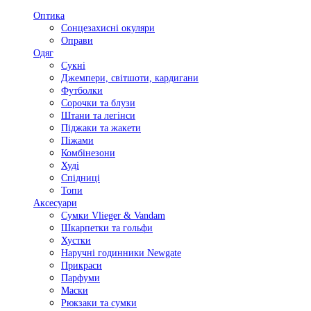
Оптика
Сонцезахисні окуляри
Оправи
Одяг
Сукні
Джемпери, світшоти, кардигани
Футболки
Сорочки та блузи
Штани та легінси
Піджаки та жакети
Піжами
Комбінезони
Худі
Спідниці
Топи
Аксесуари
Сумки Vlieger & Vandam
Шкарпетки та гольфи
Хустки
Наручні годинники Newgate
Прикраси
Парфуми
Маски
Рюкзаки та сумки