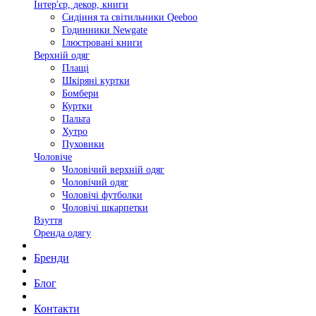
Інтер'єр, декор, книги
Сидіння та світильники Qeeboo
Годинники Newgate
Ілюстровані книги
Верхній одяг
Плащі
Шкіряні куртки
Бомбери
Куртки
Пальта
Хутро
Пуховики
Чоловіче
Чоловічий верхній одяг
Чоловічий одяг
Чоловічі футболки
Чоловічі шкарпетки
Взуття
Оренда одягу
Бренди
Блог
Контакти