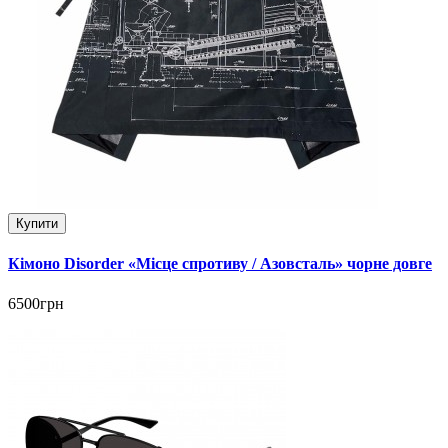
Купити
Кімоно Disorder «Місце спротиву / Азовсталь» чорне довге
6500грн