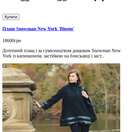
Купити
Плащ Snowman New York 'Bloom'
18600грн
Дотепний плащ і за сумісництвом дощовик Snowman New
York із капюшоном, застібкою на блискавці і заст..