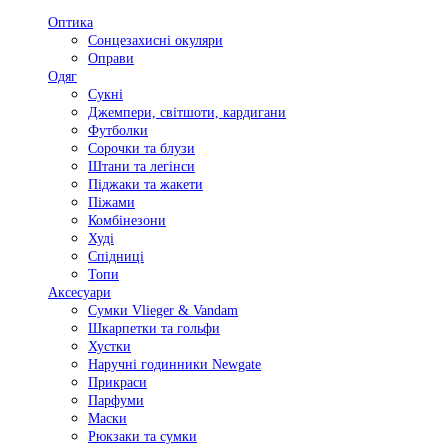
Оптика
Сонцезахисні окуляри
Оправи
Одяг
Сукні
Джемпери, світшоти, кардигани
Футболки
Сорочки та блузи
Штани та легінси
Піджаки та жакети
Піжами
Комбінезони
Худі
Спідниці
Топи
Аксесуари
Сумки Vlieger & Vandam
Шкарпетки та гольфи
Хустки
Наручні годинники Newgate
Прикраси
Парфуми
Маски
Рюкзаки та сумки