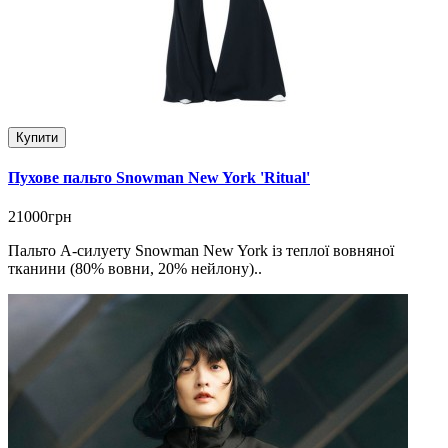
Купити
Пухове пальто Snowman New York 'Ritual'
21000грн
Пальто A-силуету Snowman New York із теплої вовняної
тканини (80% вовни, 20% нейлону)..