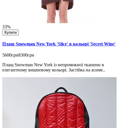
33%
Купити
Плащ Snowman New York 'Slice' в кольорі 'Secret Wine'
5600грн
8300грн
Плащ Snowman New York із непромокної тканини в
елегантному вишневому кольорі. Застібка на асиме..