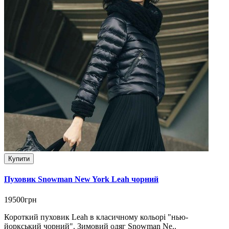
Купити
Пуховик Snowman New York Leah чорний
19500грн
Короткий пуховик Leah в класичному кольорі "нью-
йоркський чорний". Зимовий одяг Snowman Ne..