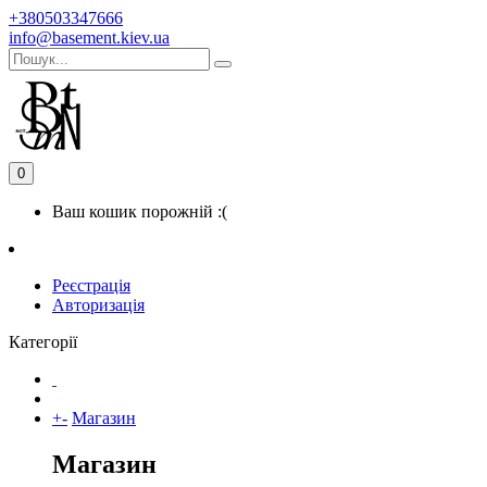
+380503347666
info@basement.kiev.ua
0
Ваш кошик порожній :(
Реєстрація
Авторизація
Категорії
+
-
Магазин
Магазин