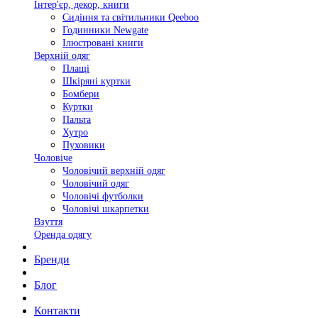
Інтер'єр, декор, книги
Сидіння та світильники Qeeboo
Годинники Newgate
Ілюстровані книги
Верхній одяг
Плащі
Шкіряні куртки
Бомбери
Куртки
Пальта
Хутро
Пуховики
Чоловіче
Чоловічий верхній одяг
Чоловічий одяг
Чоловічі футболки
Чоловічі шкарпетки
Взуття
Оренда одягу
Бренди
Блог
Контакти