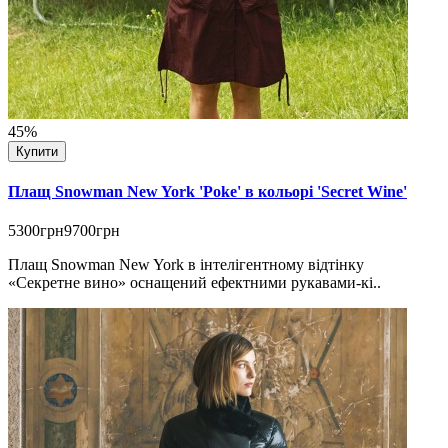
45%
Купити
Плащ Snowman New York 'Poke' в кольорі 'Secret Wine'
5300грн
9700грн
Плащ Snowman New York в інтелігентному відтінку
«Секретне вино» оснащений ефектними рукавами-кі..