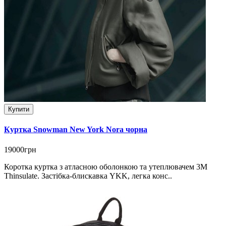
Купити
Куртка Snowman New York Nora чорна
19000грн
Коротка куртка з атласною оболонкою та утеплювачем 3M
Thinsulate. Застібка-блискавка YKK, легка конс..