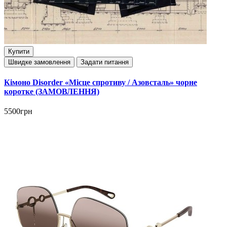
Купити
Швидке замовлення
Задати питання
Кімоно Disorder «Місце спротиву / Азовсталь» чорне
коротке (ЗАМОВЛЕННЯ)
5500грн