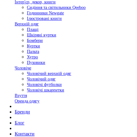
Інтер'єр, декор, книги
Сидіння та світильники Qeeboo
Годинники Newgate
Ілюстровані книги
Верхній одяг
Плащі
Шкіряні куртки
Бомбери
Куртки
Пальта
Хутро
Пуховики
Чоловіче
Чоловічий верхній одяг
Чоловічий одяг
Чоловічі футболки
Чоловічі шкарпетки
Взуття
Оренда одягу
Бренди
Блог
Контакти