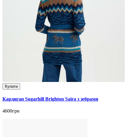
Купити
Кардиган Sugarhill Brighton Saira з зебрами
4600грн