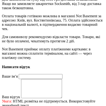
Якщо ви замовляєте шкарпетки Socksmith, від 3 пар доставка
також безкоштовна.
Оплата товарів готівкою можлива в магазині Not Basement за
адресою: Київ, вул. Костянтинівська, 75. Оплата здійснюється
в національній валюті, в підтвердження видаємо товарний
чек.
Для самовивозу рекомендуємо відкласти товари. Товари, які
не були оплачені, чекатимуть протягом 2 діб.
Not Basement приймає оплату платіжними картками: в
магазині можна сплатити терміналом, на сайті — через
платіжну систему.
Написати відгук
Ваше ім’я
Ваш відгук
Увага:
HTML розмітка не підтримується. Використовуйте
звичайний текст.