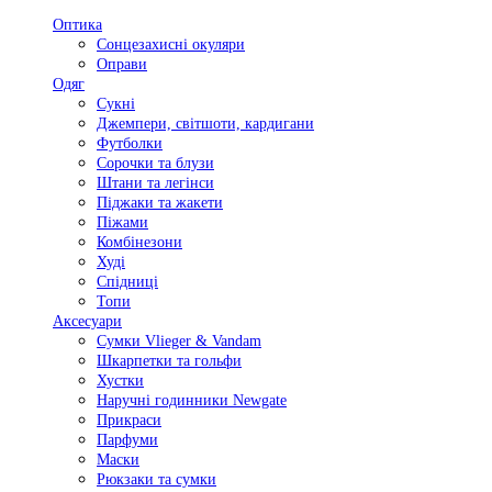
Оптика
Сонцезахисні окуляри
Оправи
Одяг
Сукні
Джемпери, світшоти, кардигани
Футболки
Сорочки та блузи
Штани та легінси
Піджаки та жакети
Піжами
Комбінезони
Худі
Спідниці
Топи
Аксесуари
Сумки Vlieger & Vandam
Шкарпетки та гольфи
Хустки
Наручні годинники Newgate
Прикраси
Парфуми
Маски
Рюкзаки та сумки