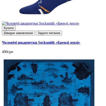
Купити
Швидке замовлення
Задати питання
Чоловічі шкарпетки Socksmith «Бренді денді»
490грн