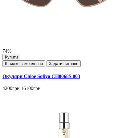
74%
Купити
Швидке замовлення
Задати питання
Окуляри Chloe Sofiya CH0068S 003
4200грн
16100грн