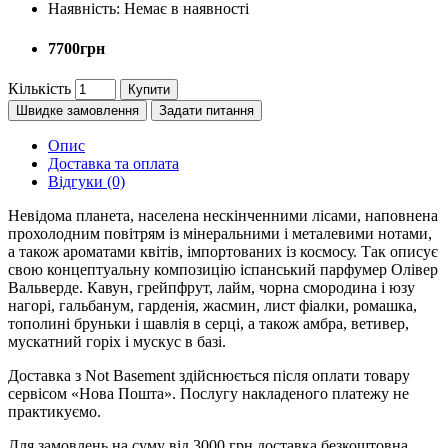
Наявність:
Немає в наявності
7700грн
Кількість
Купити
Швидке замовлення
Задати питання
Опис
Доставка та оплата
Відгуки (0)
Невідома планета, населена нескінченними лісами, наповнена
прохолодним повітрям із мінеральними і металевими нотами,
а також ароматами квітів, імпортованих із космосу. Так описує
свою концептуальну композицію іспанський парфумер Олівер
Вальверде. Кавун, грейпфрут, лайм, чорна смородина і юзу
нагорі, гальбанум, гарденія, жасмин, лист фіалки, ромашка,
тополині бруньки і шавлія в серці, а також амбра, ветивер,
мускатний горіх і мускус в базі.
Доставка з Not Basement здійснюється після оплати товару
сервісом «Нова Пошта». Послугу накладеного платежу не
практикуємо.
Для замовлень на суму від 3000 грн доставка безкоштовна.