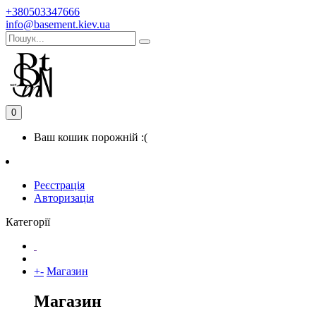
+380503347666
info@basement.kiev.ua
0
Ваш кошик порожній :(
Реєстрація
Авторизація
Категорії
+
-
Магазин
Магазин