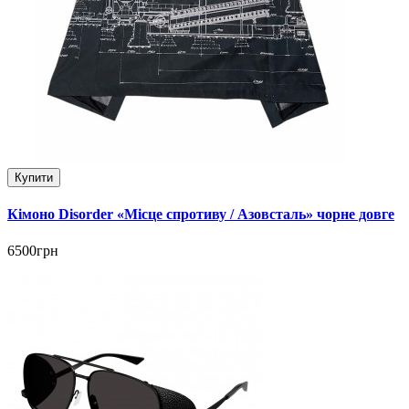
Купити
Кімоно Disorder «Місце спротиву / Азовсталь» чорне довге
6500грн