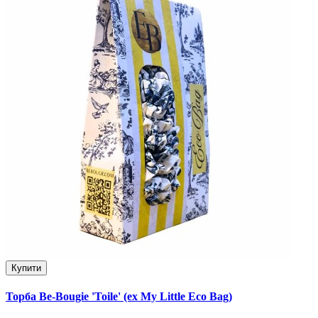
Купити
Торба Be-Bougie 'Toile' (ex My Little Eco Bag)