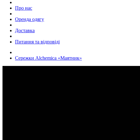
Про нас
Оренда одягу
Доставка
Питання та відповіді
Сережки Alchemica «Маятник»