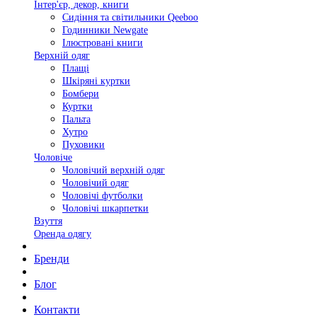
Інтер'єр, декор, книги
Сидіння та світильники Qeeboo
Годинники Newgate
Ілюстровані книги
Верхній одяг
Плащі
Шкіряні куртки
Бомбери
Куртки
Пальта
Хутро
Пуховики
Чоловіче
Чоловічий верхній одяг
Чоловічий одяг
Чоловічі футболки
Чоловічі шкарпетки
Взуття
Оренда одягу
Бренди
Блог
Контакти