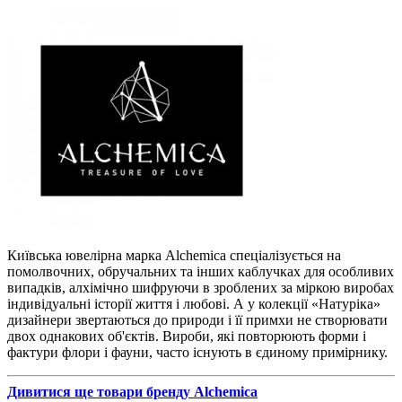
Київська ювелірна марка Alchemica спеціалізується на
помолвочних, обручальних та інших каблучках для особливих
випадків, алхімічно шифруючи в зроблених за міркою виробах
індивідуальні історії життя і любові. А у колекції «Натуріка»
дизайнери звертаються до природи і її примхи не створювати
двох однакових об'єктів. Вироби, які повторюють форми і
фактури флори і фауни, часто існують в єдиному примірнику.
Дивитися ще товари бренду Alchemica