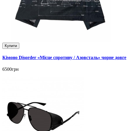
Купити
Кімоно Disorder «Місце спротиву / Азовсталь» чорне довге
6500грн