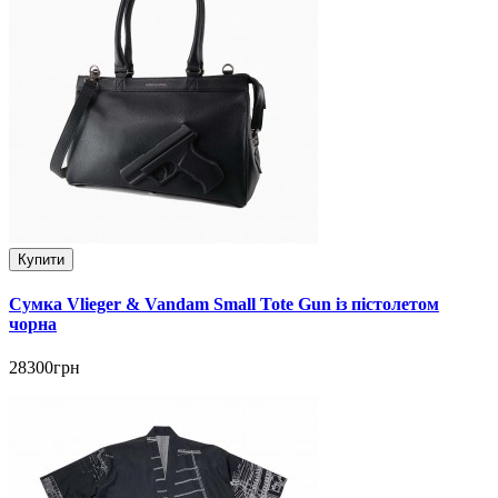
Купити
Сумка Vlieger & Vandam Small Tote Gun із пістолетом
чорна
28300грн