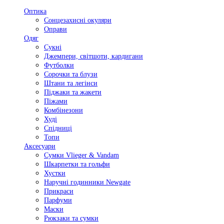
Оптика
Сонцезахисні окуляри
Оправи
Одяг
Сукні
Джемпери, світшоти, кардигани
Футболки
Сорочки та блузи
Штани та легінси
Піджаки та жакети
Піжами
Комбінезони
Худі
Спідниці
Топи
Аксесуари
Сумки Vlieger & Vandam
Шкарпетки та гольфи
Хустки
Наручні годинники Newgate
Прикраси
Парфуми
Маски
Рюкзаки та сумки