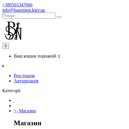
+380503347666
info@basement.kiev.ua
0
Ваш кошик порожній :(
Реєстрація
Авторизація
Категорії
+
-
Магазин
Магазин