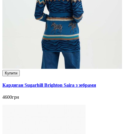
Купити
Кардиган Sugarhill Brighton Saira з зебрами
4600грн