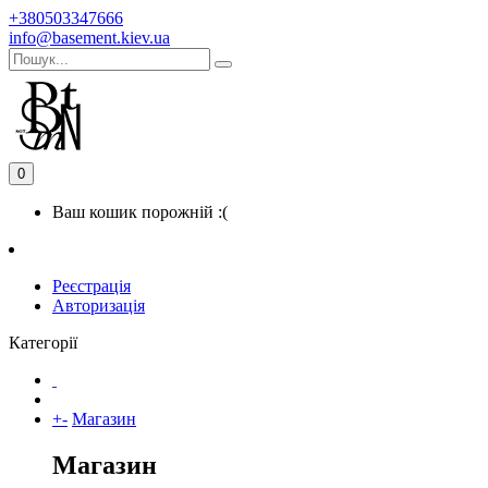
+380503347666
info@basement.kiev.ua
0
Ваш кошик порожній :(
Реєстрація
Авторизація
Категорії
+
-
Магазин
Магазин