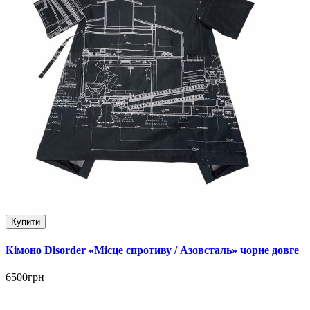
Купити
Кімоно Disorder «Місце спротиву / Азовсталь» чорне довге
6500грн