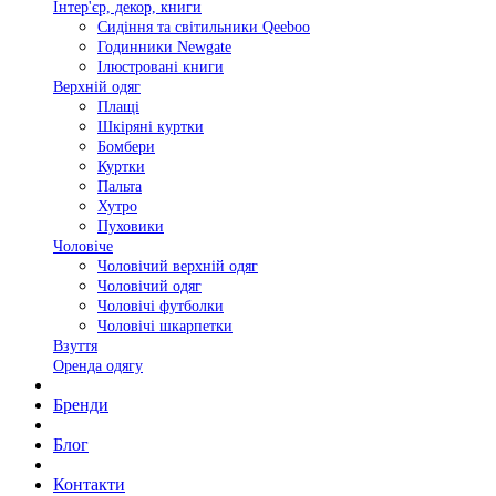
Інтер'єр, декор, книги
Сидіння та світильники Qeeboo
Годинники Newgate
Ілюстровані книги
Верхній одяг
Плащі
Шкіряні куртки
Бомбери
Куртки
Пальта
Хутро
Пуховики
Чоловіче
Чоловічий верхній одяг
Чоловічий одяг
Чоловічі футболки
Чоловічі шкарпетки
Взуття
Оренда одягу
Бренди
Блог
Контакти