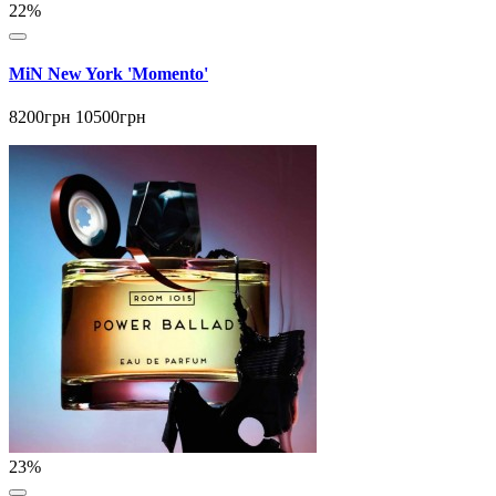
22%
MiN New York 'Momento'
8200грн
10500грн
23%