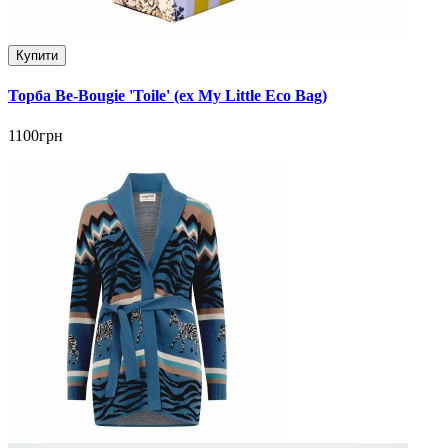
Купити
Торба Be-Bougie 'Toile' (ex My Little Eco Bag)
1100грн