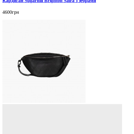
Кардиган Sugarhill Brighton Saira з зебрами
4600грн