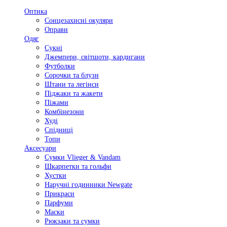
Оптика
Сонцезахисні окуляри
Оправи
Одяг
Сукні
Джемпери, світшоти, кардигани
Футболки
Сорочки та блузи
Штани та легінси
Піджаки та жакети
Піжами
Комбінезони
Худі
Спідниці
Топи
Аксесуари
Сумки Vlieger & Vandam
Шкарпетки та гольфи
Хустки
Наручні годинники Newgate
Прикраси
Парфуми
Маски
Рюкзаки та сумки