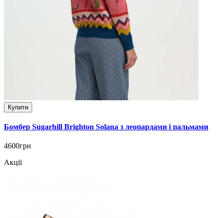
Купити
Бомбер Sugarhill Brighton Solana з леопардами і пальмами
4600грн
Акції