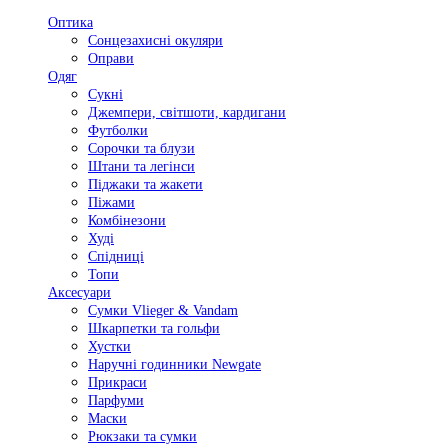
Оптика
Сонцезахисні окуляри
Оправи
Одяг
Сукні
Джемпери, світшоти, кардигани
Футболки
Сорочки та блузи
Штани та легінси
Піджаки та жакети
Піжами
Комбінезони
Худі
Спідниці
Топи
Аксесуари
Сумки Vlieger & Vandam
Шкарпетки та гольфи
Хустки
Наручні годинники Newgate
Прикраси
Парфуми
Маски
Рюкзаки та сумки