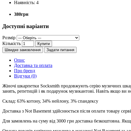
Наявність:
4
380грн
Доступні варіанти
Розмір
Кількість
Купити
Швидке замовлення
Задати питання
Опис
Доставка та оплата
Про бренд
Відгуки (0)
Жіночі шкарпетки Socksmith продовжують серію музичних шкарпе
занять, репетицій і як подарунок музикантові. Навіть якщо ви 
Склад: 63% котону, 34% нейлону, 3% спандексу
Доставка з Not Basement здійснюється після оплати товару се
Для замовлень на суму від 3000 грн доставка безкоштовна. Якщ
Оплата товарів готівкою можлива в магазині Not Basement за ад