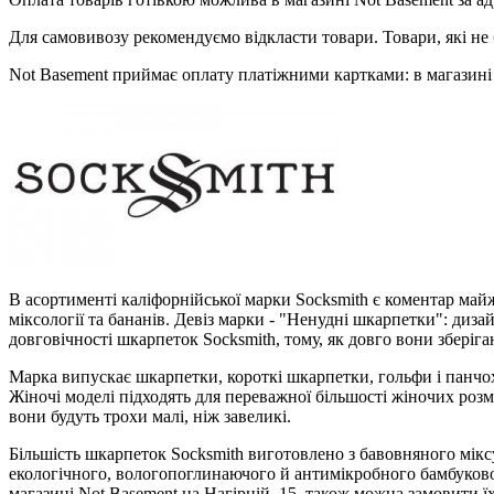
Для самовивозу рекомендуємо відкласти товари. Товари, які не 
Not Basement приймає оплату платіжними картками: в магазині 
В асортименті каліфорнійської марки Socksmith є коментар майже
міксології та бананів. Девіз марки - "Ненудні шкарпетки": диз
довговічності шкарпеток Socksmith, тому, як довго вони зберіга
Марка випускає шкарпетки, короткі шкарпетки, гольфи і панчохи
Жіночі моделі підходять для переважної більшості жіночих розмір
вони будуть трохи малі, ніж завеликі.
Більшість шкарпеток Socksmith виготовлено з бавовняного мікс
екологічного, вологопоглинаючого й антимікробного бамбуков
магазині Not Basement на Нагірній, 15, також можна замовити їх