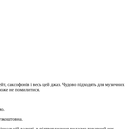
, саксофонів і весь цей джаз. Чудово підходять для музичних
оможе не помилитися.
мо.
езкоштовна.
ціональній валюті, в підтвердження видаємо товарний чек.