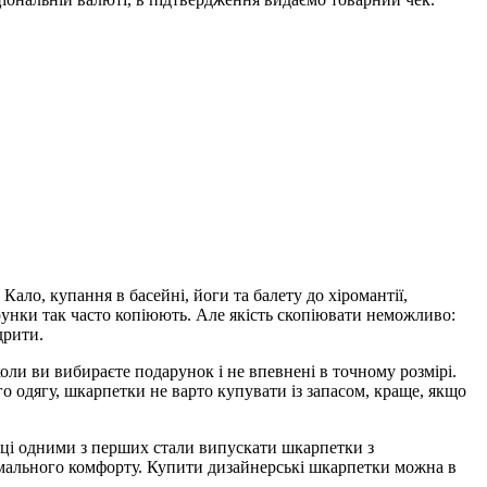
Кало, купання в басейні, йоги та балету до хіромантії,
ерунки так часто копіюють. Але якість скопіювати неможливо:
дрити.
оли ви вибираєте подарунок і не впевнені в точному розмірі.
ого одягу, шкарпетки не варто купувати із запасом, краще, якщо
ійці одними з перших стали випускати шкарпетки з
имального комфорту. Купити дизайнерські шкарпетки можна в