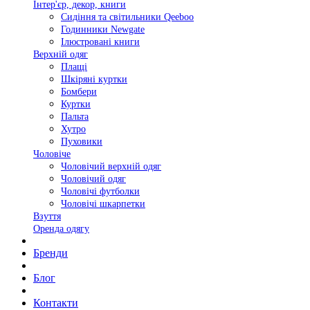
Інтер'єр, декор, книги
Сидіння та світильники Qeeboo
Годинники Newgate
Ілюстровані книги
Верхній одяг
Плащі
Шкіряні куртки
Бомбери
Куртки
Пальта
Хутро
Пуховики
Чоловіче
Чоловічий верхній одяг
Чоловічий одяг
Чоловічі футболки
Чоловічі шкарпетки
Взуття
Оренда одягу
Бренди
Блог
Контакти