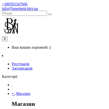
+380503347666
info@basement.kiev.ua
0
Ваш кошик порожній :(
Реєстрація
Авторизація
Категорії
+
-
Магазин
Магазин