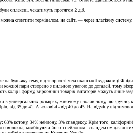
були оплачені, чекатимуть протягом 2 діб.
можна сплатити терміналом, на сайті — через платіжну систему.
 на будь-яку тему, від творчості мексиканської художниці Фріди 
айн кожної пари створено з пильною увагою до деталей, тому віз
ють колір і форму, виробники товарів-імітаторів можуть лише заз
 в універсальних розмірах, жіночому і чоловічому, що зручно, к
ів, від 35 до 41. А чоловічі - від 40 до 45. На відміну від зимов
у: 63% котону, 34% нейлону, 3% спандексу. Крім того, каліфорн
ого волокна, комбінуючи його з нейлоном і спандексом для опт
 на сайті з доставкою по Києву та Україні.