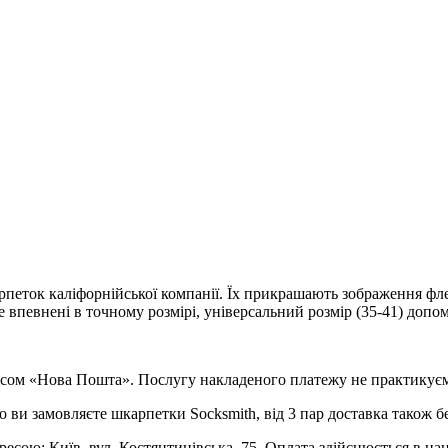
ток каліфорнійської компанії. Їх прикрашають зображення флейт
не впевнені в точному розмірі, універсальний розмір (35-41) доп
рвісом «Нова Пошта». Послугу накладеного платежу не практикує
о ви замовляєте шкарпетки Socksmith, від 3 пар доставка також б
ресою: Київ, вул. Костянтинівська, 75. Оплата здійснюється в на