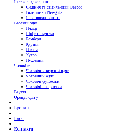
Інтер'єр, декор, книги
Сидіння та світильники Qeeboo
Годинники Newgate
Ілюстровані книги
Верхній одяг
Плащі
Шкіряні куртки
Бомбери
Куртки
Пальта
Хутро
Пуховики
Чоловіче
Чоловічий верхній одяг
Чоловічий одяг
Чоловічі футболки
Чоловічі шкарпетки
Взуття
Оренда одягу
Бренди
Блог
Контакти