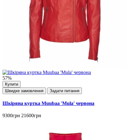
57%
Купити
Швидке замовлення
Задати питання
Шкіряна куртка Muubaa 'Mula' червона
9300грн
21600грн