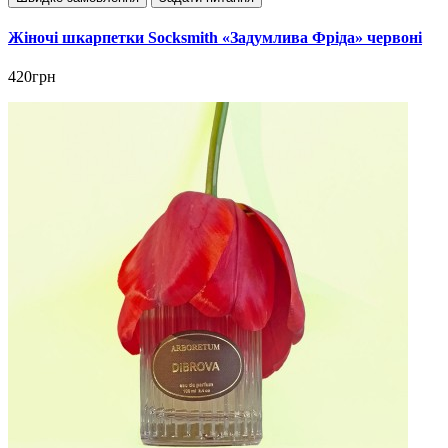
Жіночі шкарпетки Socksmith «Задумлива Фріда» червоні
420грн