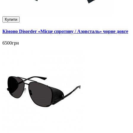
Купити
Кімоно Disorder «Місце спротиву / Азовсталь» чорне довге
6500грн