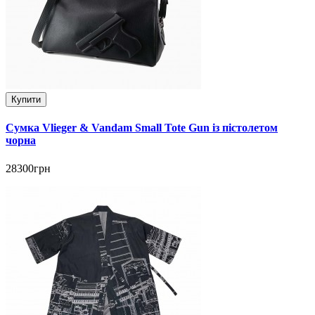
Купити
Сумка Vlieger & Vandam Small Tote Gun із пістолетом
чорна
28300грн