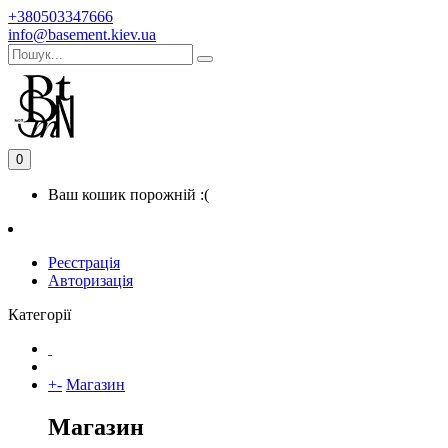
+380503347666
info@basement.kiev.ua
0
Ваш кошик порожній :(
Реєстрація
Авторизація
Категорії
+
-
Магазин
Магазин