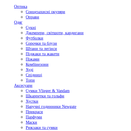
Оптика
Сонцезахисні окуляри
Оправи
Одяг
Сукні
Джемпери, світшоти, кардигани
Футболки
Сорочки та блузи
Штани та легінси
Піджаки та жакети
Піжами
Комбінезони
Худі
Спідниці
Топи
Аксесуари
Сумки Vlieger & Vandam
Шкарпетки та гольфи
Хустки
Наручні годинники Newgate
Прикраси
Парфуми
Маски
Рюкзаки та сумки