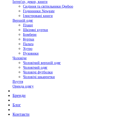
Інтер'єр, декор, книги
Сидіння та світильники Qeeboo
Годинники Newgate
Ілюстровані книги
Верхній одяг
Плащі
Шкіряні куртки
Бомбери
Куртки
Пальта
Хутро
Пуховики
Чоловіче
Чоловічий верхній одяг
Чоловічий одяг
Чоловічі футболки
Чоловічі шкарпетки
Взуття
Оренда одягу
Бренди
Блог
Контакти