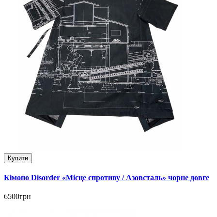
Купити
Кімоно Disorder «Місце спротиву / Азовсталь» чорне довге
6500грн