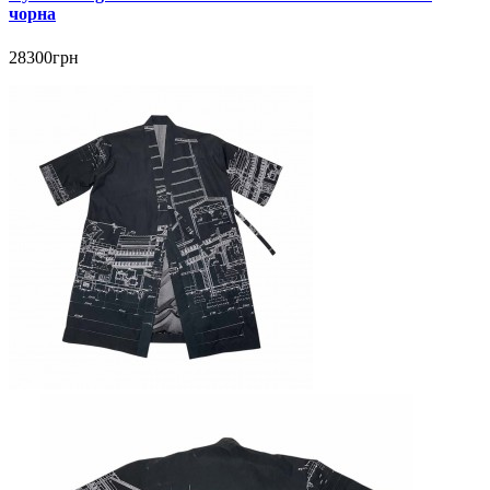
чорна
28300грн