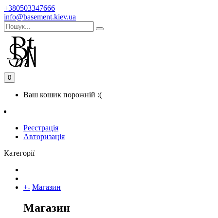
+380503347666
info@basement.kiev.ua
0
Ваш кошик порожній :(
Реєстрація
Авторизація
Категорії
+
-
Магазин
Магазин