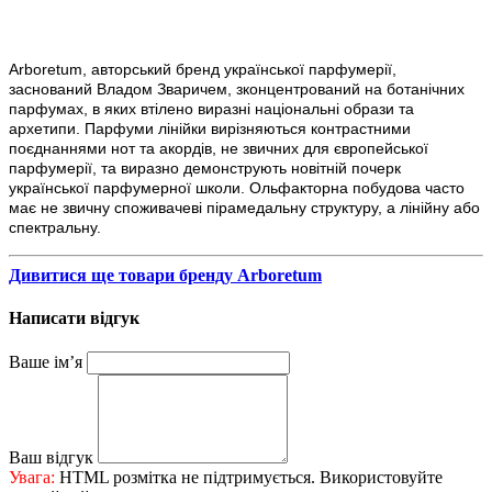
Arboretum, авторський бренд української парфумерії,
заснований Владом Зваричем, зконцентрований на ботанічних
парфумах, в яких втілено виразні національні образи та
архетипи. Парфуми лінійки вирізняються контрастними
поєднаннями нот та акордів, не звичних для європейської
парфумерії, та виразно демонструють новітній почерк
української парфумерної школи. Ольфакторна побудова часто
має не звичну споживачеві пірамедальну структуру, а лінійну або
спектральну.
Дивитися ще товари бренду Arboretum
Написати відгук
Ваше ім’я
Ваш відгук
Увага:
HTML розмітка не підтримується. Використовуйте