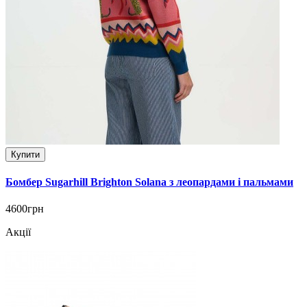
Купити
Бомбер Sugarhill Brighton Solana з леопардами і пальмами
4600грн
Акції