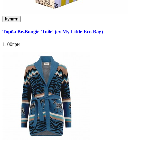
Купити
Торба Be-Bougie 'Toile' (ex My Little Eco Bag)
1100грн