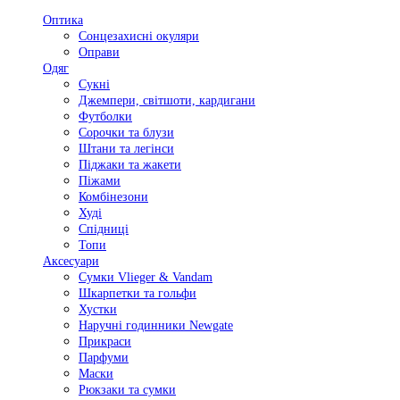
Оптика
Сонцезахисні окуляри
Оправи
Одяг
Сукні
Джемпери, світшоти, кардигани
Футболки
Сорочки та блузи
Штани та легінси
Піджаки та жакети
Піжами
Комбінезони
Худі
Спідниці
Топи
Аксесуари
Сумки Vlieger & Vandam
Шкарпетки та гольфи
Хустки
Наручні годинники Newgate
Прикраси
Парфуми
Маски
Рюкзаки та сумки