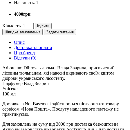
Наявність:
1
4000грн
Кількість
Купити
Швидке замовлення
Задати питання
Опис
Доставка та оплата
Про бренд
Відгуки (0)
Arboretum Dibrova - аромат Влада Зварича, присвячений
лісовим тюльпанам, які навесні вкривають своїм квітом
діброви українського лісостепу.
Парфумер Влад Зварич
Унісекс
100 мл
Доставка з Not Basement здійснюється після оплати товару
сервісом «Нова Пошта». Послугу накладеного платежу не
практикуємо.
Для замовлень на суму від 3000 грн доставка безкоштовна.
Якщо ви замовляєте шкарпетки Socksmith, від 3 пар доставка