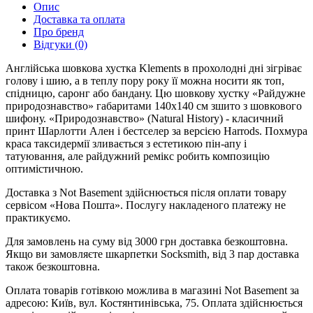
Опис
Доставка та оплата
Про бренд
Відгуки (0)
Англійська шовкова хустка Klements в прохолодні дні зігріває
голову і шию, а в теплу пору року її можна носити як топ,
спідницю, саронг або бандану. Цю шовкову хустку «Райдужне
природознавство» габаритами 140х140 см зшито з шовкового
шифону. «Природознавство» (Natural History) - класичний
принт Шарлотти Ален і бестселер за версією Harrods. Похмура
краса таксидермії зливається з естетикою пін-апу і
татуювання, але райдужний ремікс робить композицію
оптимістичною.
Доставка з Not Basement здійснюється після оплати товару
сервісом «Нова Пошта». Послугу накладеного платежу не
практикуємо.
Для замовлень на суму від 3000 грн доставка безкоштовна.
Якщо ви замовляєте шкарпетки Socksmith, від 3 пар доставка
також безкоштовна.
Оплата товарів готівкою можлива в магазині Not Basement за
адресою: Київ, вул. Костянтинівська, 75. Оплата здійснюється