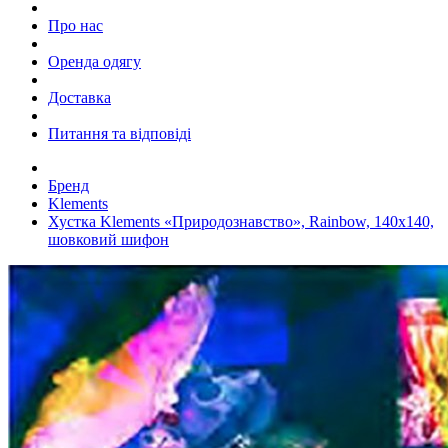
Про нас
Оренда одягу
Доставка
Питання та відповіді
Бренд
Klements
Хустка Klements «Природознавство», Rainbow, 140x140,
шовковий шифон