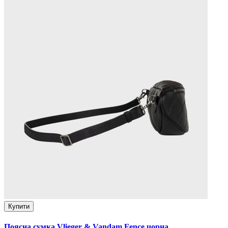
Купити
Поясна сумка Vlieger & Vandam Fence чорна