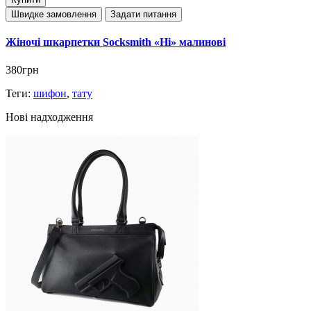
Швидке замовлення
Задати питання
Жіночі шкарпетки Socksmith «Ні» малинові
380грн
Теги:
шифон
,
тату
Нові надходження