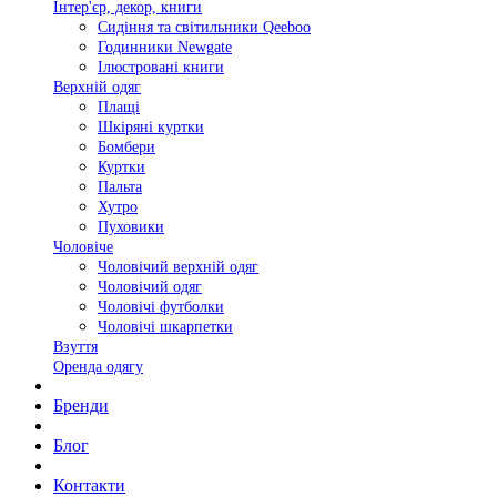
Інтер'єр, декор, книги
Сидіння та світильники Qeeboo
Годинники Newgate
Ілюстровані книги
Верхній одяг
Плащі
Шкіряні куртки
Бомбери
Куртки
Пальта
Хутро
Пуховики
Чоловіче
Чоловічий верхній одяг
Чоловічий одяг
Чоловічі футболки
Чоловічі шкарпетки
Взуття
Оренда одягу
Бренди
Блог
Контакти