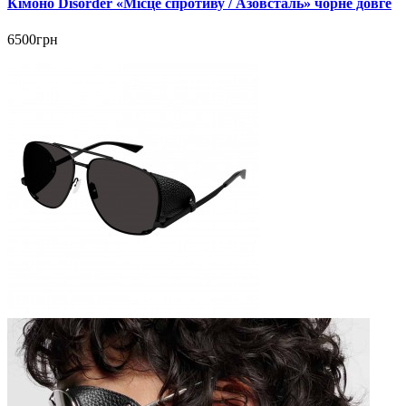
Кімоно Disorder «Місце спротиву / Азовсталь» чорне довге
6500грн