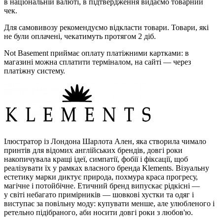
в національній валюті, в підтвердження видаємо товарний
чек.
Для самовивозу рекомендуємо відкласти товари. Товари, які
не були оплачені, чекатимуть протягом 2 діб.
Not Basement приймає оплату платіжними картками: в
магазині можна сплатити терміналом, на сайті — через
платіжну систему.
Ілюстратор із Лондона Шарлота Ален, яка створила чимало
принтів для відомих англійських брендів, довгі роки
накопичувала кращі ідеї, симпатії, фобії і фіксації, щоб
реалізувати їх у рамках власного бренда Klements. Візуальну
естетику марки диктує природа, похмура краса прогресу,
магічне і потойбічне. Етичний бренд випускає рідкісні —
у світі небагато примірників — шовкові хустки та одяг і
виступає за повільну моду: купувати менше, але улюбленого і
ретельно підібраного, аби носити довгі роки з любов'ю.