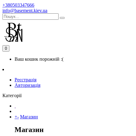
+380503347666
info@basement.kiev.ua
0
Ваш кошик порожній :(
Реєстрація
Авторизація
Категорії
+
-
Магазин
Магазин