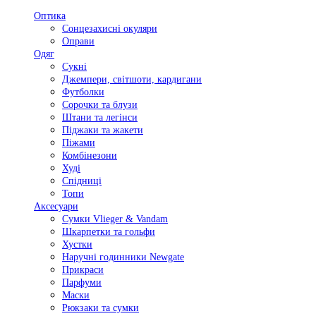
Оптика
Сонцезахисні окуляри
Оправи
Одяг
Сукні
Джемпери, світшоти, кардигани
Футболки
Сорочки та блузи
Штани та легінси
Піджаки та жакети
Піжами
Комбінезони
Худі
Спідниці
Топи
Аксесуари
Сумки Vlieger & Vandam
Шкарпетки та гольфи
Хустки
Наручні годинники Newgate
Прикраси
Парфуми
Маски
Рюкзаки та сумки