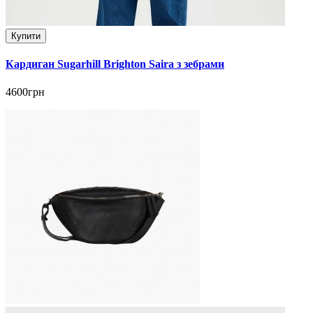
Купити
Кардиган Sugarhill Brighton Saira з зебрами
4600грн