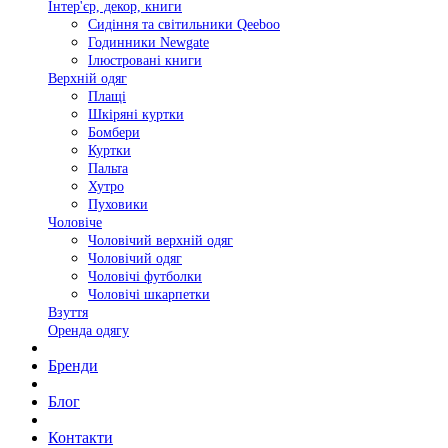
Інтер'єр, декор, книги
Сидіння та світильники Qeeboo
Годинники Newgate
Ілюстровані книги
Верхній одяг
Плащі
Шкіряні куртки
Бомбери
Куртки
Пальта
Хутро
Пуховики
Чоловіче
Чоловічий верхній одяг
Чоловічий одяг
Чоловічі футболки
Чоловічі шкарпетки
Взуття
Оренда одягу
Бренди
Блог
Контакти