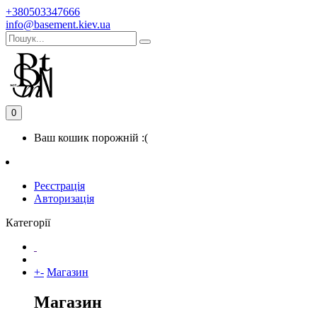
+380503347666
info@basement.kiev.ua
0
Ваш кошик порожній :(
Реєстрація
Авторизація
Категорії
+
-
Магазин
Магазин