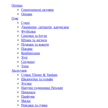
Оптика
Сонцезахисні окуляри
Оправи
Одяг
Сукні
Джемпери, світшоти, кардигани
Футболки
Сорочки та блузи
Штани та легінси
Піджаки та жакети
Піжами
Комбінезони
Худі
Спідниці
Топи
Аксесуари
Сумки Vlieger & Vandam
Шкарпетки та гольфи
Хустки
Наручні годинники Newgate
Прикраси
Парфуми
Маски
Рюкзаки та сумки