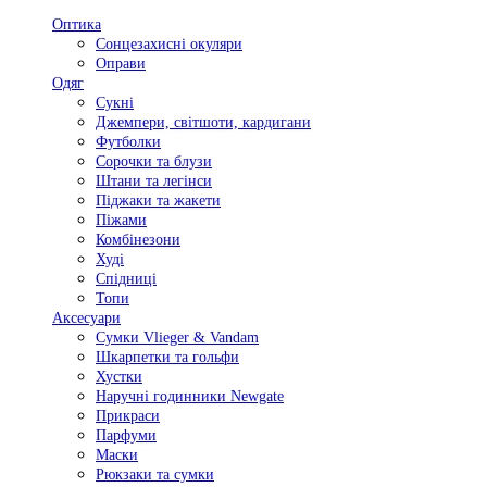
Оптика
Сонцезахисні окуляри
Оправи
Одяг
Сукні
Джемпери, світшоти, кардигани
Футболки
Сорочки та блузи
Штани та легінси
Піджаки та жакети
Піжами
Комбінезони
Худі
Спідниці
Топи
Аксесуари
Сумки Vlieger & Vandam
Шкарпетки та гольфи
Хустки
Наручні годинники Newgate
Прикраси
Парфуми
Маски
Рюкзаки та сумки