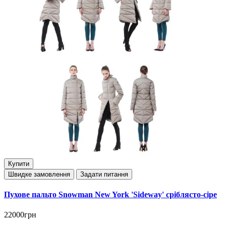
Купити
Швидке замовлення
Задати питання
Пухове пальто Snowman New York 'Sideway' сріблясто-сіре
22000грн