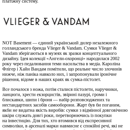
платіжну систему.
NOT Basement — єдиний український дилер незалежного
голландського бренда Vlieger & Vandam. Сумки Vlieger &
Vandam зберігаються в музеях як зразки концептуального
дизайну. Ідея колекції «Ангели-охоронці» народилася 2002
року через педалювання теми насильства в медіа. Кароліна
Флігер і Хайн Вандам помітили, що реальне число злочинів
нижче, ніж паніка навколо них, і запропонували іронічне
рішення, відоме в наших краях як сумка-пістолет.
Все почалося з ножа, потім сталися пістолети, наручники,
ланцюги, хрести екзорцистів, звірині пазурі, громи і
блискавки, шипи і броня — набір розповсюджених та
нестандартних засобів самооборони. Жарт був би поганим,
якби не видатна якість виробів: сумки з відмінної довговічною
шкіри служать довгі роки, перетворюючись із покупки
на інвестицію. Для тих, хто втомився від експресивної
символіки, в арсеналі марки навмисне є спокійні речі, які не