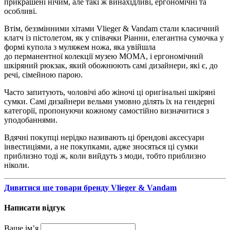
прикрашені нічим, але такі ж винахідливі, ергономічні та
особливі.
Втім, беззмінними хітами Vlieger & Vandam стали класичний
клатч із пістолетом, як у співачки Ріанни, елегантна сумочка у
формі купола з муляжем ножа, яка увійшла
до перманентної колекції музею МОМА, і ергономічний
шкіряний рюкзак, який обожнюють самі дизайнери, які є, до
речі, сімейною парою.
Часто запитують, чоловічі або жіночі ці оригінальні шкіряні
сумки. Самі дизайнери вельми умовно ділять їх на гендерні
категорії, пропонуючи кожному самостійно визначитися з
уподобаннями.
Вдячні покупці нерідко називають ці брендові аксесуари
інвестиціями, а не покупками, адже зносяться ці сумки
приблизно тоді ж, коли вийдуть з моди, тобто приблизно
ніколи.
Дивитися ще товари бренду Vlieger & Vandam
Написати відгук
Ваше ім’я