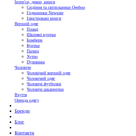
Інтер'єр, декор, книги
Сидіння та світильники Qeeboo
Годинники Newgate
Ілюстровані книги
Верхній одяг
Плащі
Шкіряні куртки
Бомбери
Куртки
Пальта
Хутро
Пуховики
Чоловіче
Чоловічий верхній одяг
Чоловічий одяг
Чоловічі футболки
Чоловічі шкарпетки
Взуття
Оренда одягу
Бренди
Блог
Контакти