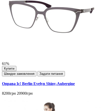
61%
Купити
Швидке замовлення
Задати питання
Оправа Ic! Berlin Evelyn Shiny-Aubergine
8200грн
20900грн