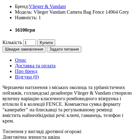
Бренд:
Vlieger & Vandam
Модель:
Vlieger Vandam Camera Bag Fence 14964 Grey
Наявність:
1
16100грн
Кількість
Купити
Швидке замовлення
Задати питання
Опис
Доставка та оплата
Про бренд
Відгуки (0)
Черпаючи натхнення з міських околиць та урбаністичних
пейзажів, голландські дизайнери Vlieger & Vandam створили
вуличну варіацію класичного ромбовидного візерунка і
втілили її в колекції FENCE. Компактна сумка формату
"камерабег" на блискавці та регульованому ремінці
вмістить найнеобхідніші речі: ключі, гаманець, телефон і
крем.
Тиснення у вигляді дротяної огорожі
Довговічна зерниста шкіра