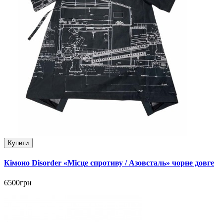
Купити
Кімоно Disorder «Місце спротиву / Азовсталь» чорне довге
6500грн