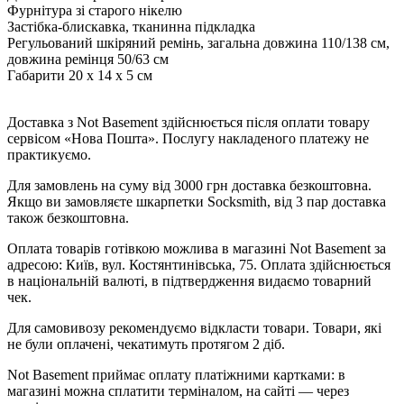
Фурнітура зі старого нікелю
Застібка-блискавка, тканинна підкладка
Регульований шкіряний ремінь, загальна довжина 110/138 см,
довжина ремінця 50/63 см
Габарити 20 х 14 х 5 см
Доставка з Not Basement здійснюється після оплати товару
сервісом «Нова Пошта». Послугу накладеного платежу не
практикуємо.
Для замовлень на суму від 3000 грн доставка безкоштовна.
Якщо ви замовляєте шкарпетки Socksmith, від 3 пар доставка
також безкоштовна.
Оплата товарів готівкою можлива в магазині Not Basement за
адресою: Київ, вул. Костянтинівська, 75. Оплата здійснюється
в національній валюті, в підтвердження видаємо товарний
чек.
Для самовивозу рекомендуємо відкласти товари. Товари, які
не були оплачені, чекатимуть протягом 2 діб.
Not Basement приймає оплату платіжними картками: в
магазині можна сплатити терміналом, на сайті — через