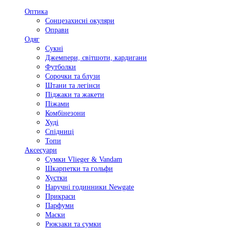
Оптика
Сонцезахисні окуляри
Оправи
Одяг
Сукні
Джемпери, світшоти, кардигани
Футболки
Сорочки та блузи
Штани та легінси
Піджаки та жакети
Піжами
Комбінезони
Худі
Спідниці
Топи
Аксесуари
Сумки Vlieger & Vandam
Шкарпетки та гольфи
Хустки
Наручні годинники Newgate
Прикраси
Парфуми
Маски
Рюкзаки та сумки