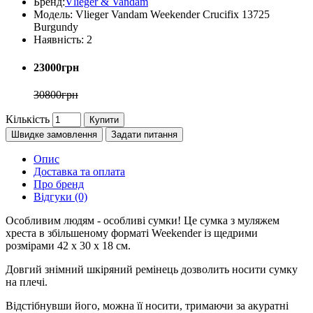
Бренд:
Vlieger & Vandam
Модель:
Vlieger Vandam Weekender Crucifix 13725
Burgundy
Наявність:
2
23000грн
30800грн
Кількість
Купити
Швидке замовлення
Задати питання
Опис
Доставка та оплата
Про бренд
Відгуки (0)
Особливим людям - особливі сумки! Це сумка з муляжем
хреста в збільшеному форматі Weekender із щедрими
розмірами 42 х 30 х 18 см.
Довгий знімний шкіряний ремінець дозволить носити сумку
на плечі.
Відстібнувши його, можна її носити, тримаючи за акуратні