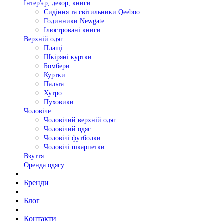
Інтер'єр, декор, книги
Сидіння та світильники Qeeboo
Годинники Newgate
Ілюстровані книги
Верхній одяг
Плащі
Шкіряні куртки
Бомбери
Куртки
Пальта
Хутро
Пуховики
Чоловіче
Чоловічий верхній одяг
Чоловічий одяг
Чоловічі футболки
Чоловічі шкарпетки
Взуття
Оренда одягу
Бренди
Блог
Контакти