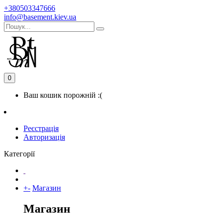
+380503347666
info@basement.kiev.ua
0
Ваш кошик порожній :(
Реєстрація
Авторизація
Категорії
+
-
Магазин
Магазин