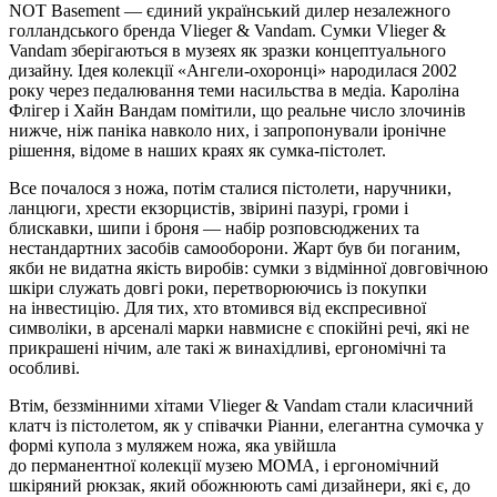
NOT Basement — єдиний український дилер незалежного
голландського бренда Vlieger & Vandam. Сумки Vlieger &
Vandam зберігаються в музеях як зразки концептуального
дизайну. Ідея колекції «Ангели-охоронці» народилася 2002
року через педалювання теми насильства в медіа. Кароліна
Флігер і Хайн Вандам помітили, що реальне число злочинів
нижче, ніж паніка навколо них, і запропонували іронічне
рішення, відоме в наших краях як сумка-пістолет.
Все почалося з ножа, потім сталися пістолети, наручники,
ланцюги, хрести екзорцистів, звірині пазурі, громи і
блискавки, шипи і броня — набір розповсюджених та
нестандартних засобів самооборони. Жарт був би поганим,
якби не видатна якість виробів: сумки з відмінної довговічною
шкіри служать довгі роки, перетворюючись із покупки
на інвестицію. Для тих, хто втомився від експресивної
символіки, в арсеналі марки навмисне є спокійні речі, які не
прикрашені нічим, але такі ж винахідливі, ергономічні та
особливі.
Втім, беззмінними хітами Vlieger & Vandam стали класичний
клатч із пістолетом, як у співачки Ріанни, елегантна сумочка у
формі купола з муляжем ножа, яка увійшла
до перманентної колекції музею МОМА, і ергономічний
шкіряний рюкзак, який обожнюють самі дизайнери, які є, до