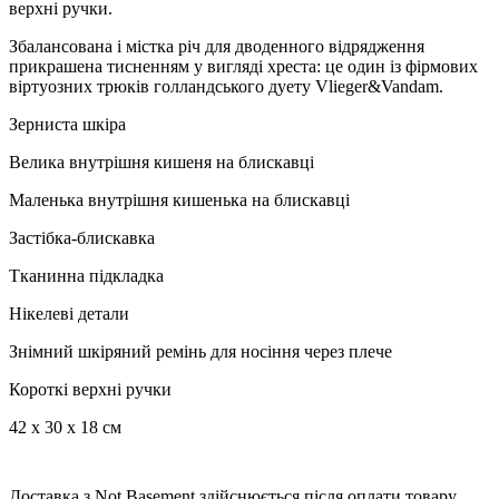
верхні ручки.
Збалансована і містка річ для дводенного відрядження
прикрашена тисненням у вигляді хреста: це один із фірмових
віртуозних трюків голландського дуету Vlieger&Vandam.
Зерниста шкіра
Велика внутрішня кишеня на блискавці
Маленька внутрішня кишенька на блискавці
Застібка-блискавка
Тканинна підкладка
Нікелеві детали
Знімний шкіряний ремінь для носіння через плече
Короткі верхні ручки
42 х 30 х 18 см
Доставка з Not Basement здійснюється після оплати товару