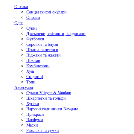
Оптика
Сонцезахисні окуляри
Оправи
Одяг
Сукні
Джемпери, світшоти, кардигани
Футболки
Сорочки та блузи
Штани та легінси
Піджаки та жакети
Піжами
Комбінезони
Худі
Спідниці
Топи
Аксесуари
Сумки Vlieger & Vandam
Шкарпетки та гольфи
Хустки
Наручні годинники Newgate
Прикраси
Парфуми
Маски
Рюкзаки та сумки