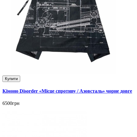
Купити
Кімоно Disorder «Місце спротиву / Азовсталь» чорне довге
6500грн