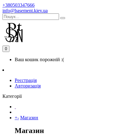
+380503347666
info@basement.kiev.ua
0
Ваш кошик порожній :(
Реєстрація
Авторизація
Категорії
+
-
Магазин
Магазин