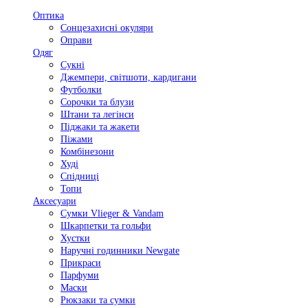
Оптика
Сонцезахисні окуляри
Оправи
Одяг
Сукні
Джемпери, світшоти, кардигани
Футболки
Сорочки та блузи
Штани та легінси
Піджаки та жакети
Піжами
Комбінезони
Худі
Спідниці
Топи
Аксесуари
Сумки Vlieger & Vandam
Шкарпетки та гольфи
Хустки
Наручні годинники Newgate
Прикраси
Парфуми
Маски
Рюкзаки та сумки