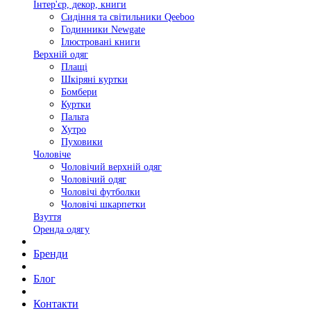
Інтер'єр, декор, книги
Сидіння та світильники Qeeboo
Годинники Newgate
Ілюстровані книги
Верхній одяг
Плащі
Шкіряні куртки
Бомбери
Куртки
Пальта
Хутро
Пуховики
Чоловіче
Чоловічий верхній одяг
Чоловічий одяг
Чоловічі футболки
Чоловічі шкарпетки
Взуття
Оренда одягу
Бренди
Блог
Контакти