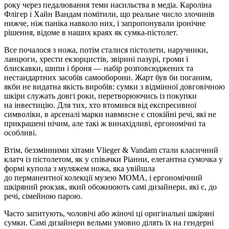
року через педалювання теми насильства в медіа. Кароліна
Флігер і Хайн Вандам помітили, що реальне число злочинів
нижче, ніж паніка навколо них, і запропонували іронічне
рішення, відоме в наших краях як сумка-пістолет.
Все почалося з ножа, потім сталися пістолети, наручники,
ланцюги, хрести екзорцистів, звірині пазурі, громи і
блискавки, шипи і броня — набір розповсюджених та
нестандартних засобів самооборони. Жарт був би поганим,
якби не видатна якість виробів: сумки з відмінної довговічною
шкіри служать довгі роки, перетворюючись із покупки
на інвестицію. Для тих, хто втомився від експресивної
символіки, в арсеналі марки навмисне є спокійні речі, які не
прикрашені нічим, але такі ж винахідливі, ергономічні та
особливі.
Втім, беззмінними хітами Vlieger & Vandam стали класичний
клатч із пістолетом, як у співачки Ріанни, елегантна сумочка у
формі купола з муляжем ножа, яка увійшла
до перманентної колекції музею МОМА, і ергономічний
шкіряний рюкзак, який обожнюють самі дизайнери, які є, до
речі, сімейною парою.
Часто запитують, чоловічі або жіночі ці оригінальні шкіряні
сумки. Самі дизайнери вельми умовно ділять їх на гендерні