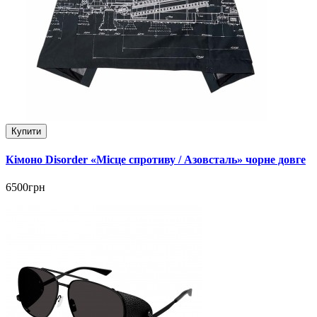
Купити
Кімоно Disorder «Місце спротиву / Азовсталь» чорне довге
6500грн