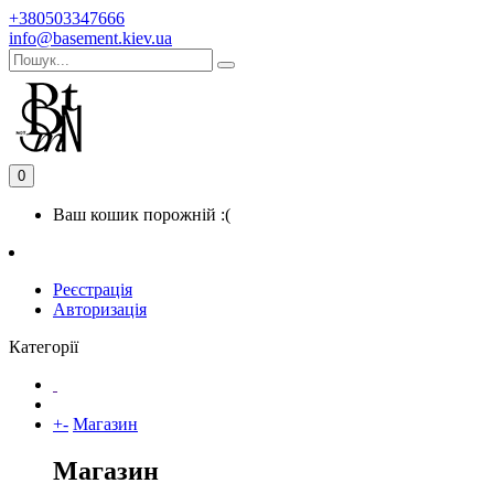
+380503347666
info@basement.kiev.ua
0
Ваш кошик порожній :(
Реєстрація
Авторизація
Категорії
+
-
Магазин
Магазин