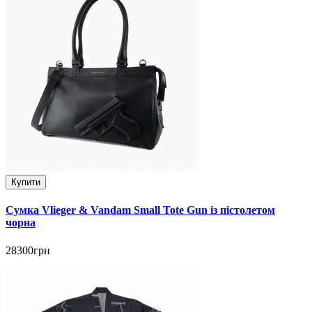
Купити
Сумка Vlieger & Vandam Small Tote Gun із пістолетом
чорна
28300грн