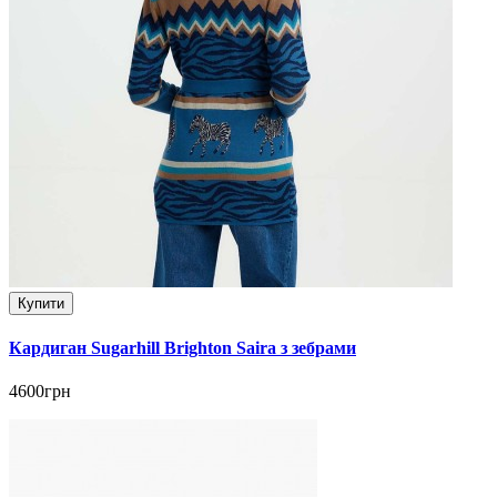
Купити
Кардиган Sugarhill Brighton Saira з зебрами
4600грн