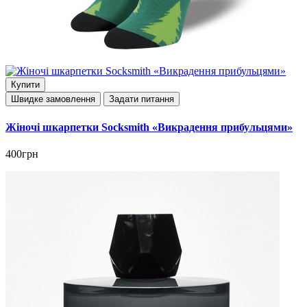
Купити
Швидке замовлення
Задати питання
Жіночі шкарпетки Socksmith «Викрадення прибульцями»
400грн