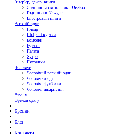
Інтер'єр, декор, книги
Сидіння та світильники Qeeboo
Годинники Newgate
Ілюстровані книги
Верхній одяг
Плащі
Шкіряні куртки
Бомбери
Куртки
Пальта
Хутро
Пуховики
Чоловіче
Чоловічий верхній одяг
Чоловічий одяг
Чоловічі футболки
Чоловічі шкарпетки
Взуття
Оренда одягу
Бренди
Блог
Контакти