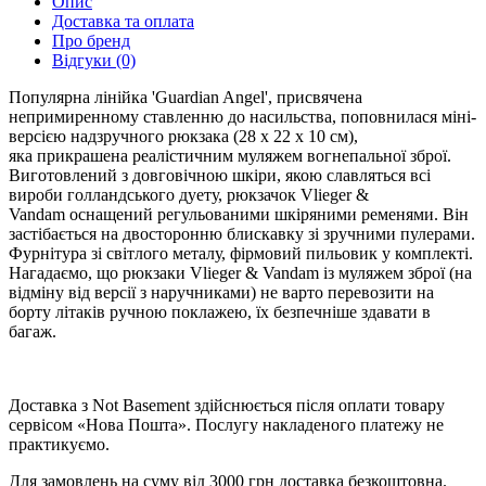
Опис
Доставка та оплата
Про бренд
Відгуки (0)
Популярна лінійка 'Guardian Angel', присвячена
непримиренному ставленню до насильства, поповнилася міні-
версією надзручного рюкзака (28 x 22 x 10 см),
яка прикрашена реалістичним муляжем вогнепальної зброї.
Виготовлений з довговічною шкіри, якою славляться всі
вироби голландського дуету, рюкзачок Vlieger &
Vandam оснащений регульованими шкіряними ременями. Він
застібається на двосторонню блискавку зі зручними пулерами.
Фурнітура зі світлого металу, фірмовий пильовик у комплекті.
Нагадаємо, що рюкзаки Vlieger & Vandam із муляжем зброї (на
відміну від версії з наручниками) не варто перевозити на
борту літаків ручною поклажею, їх безпечніше здавати в
багаж.
Доставка з Not Basement здійснюється після оплати товару
сервісом «Нова Пошта». Послугу накладеного платежу не
практикуємо.
Для замовлень на суму від 3000 грн доставка безкоштовна.