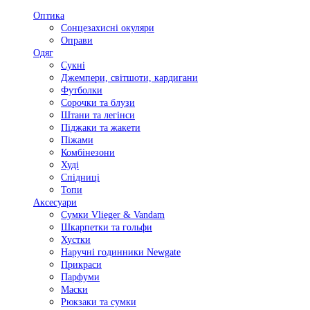
Оптика
Сонцезахисні окуляри
Оправи
Одяг
Сукні
Джемпери, світшоти, кардигани
Футболки
Сорочки та блузи
Штани та легінси
Піджаки та жакети
Піжами
Комбінезони
Худі
Спідниці
Топи
Аксесуари
Сумки Vlieger & Vandam
Шкарпетки та гольфи
Хустки
Наручні годинники Newgate
Прикраси
Парфуми
Маски
Рюкзаки та сумки