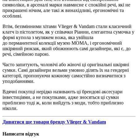
символіки, в арсеналі марки навмисне є спокійні речі, які не
прикрашені нічим, але такі ж винахідливі, ергономічні та
особливі.
Втім, беззмінними хітами Vlieger & Vandam стали класичний
клатч із пістолетом, як у співачки Ріанни, елегантна сумочка у
формі купола з муляжем ножа, яка увійшла
до перманентної колекції музею МОМА, і ергономічний
шкіряний рюкзак, який обожнюють самі дизайнери, які є, до
речі, сімейною парою.
Часто запитують, чоловічі або жіночі ці оригінальні шкіряні
сумки. Самі дизайнери вельми умовно ділять їх на гендерні
категорії, пропонуючи кожному самостійно визначитися з
уподобаннями.
Вдячні покупці нерідко називають ці брендові аксесуари
інвестиціями, а не покупками, адже зносяться ці сумки
приблизно тоді ж, коли вийдуть з моди, тобто приблизно
ніколи.
Дивитися ще товари бренду Vlieger & Vandam
Написати відгук