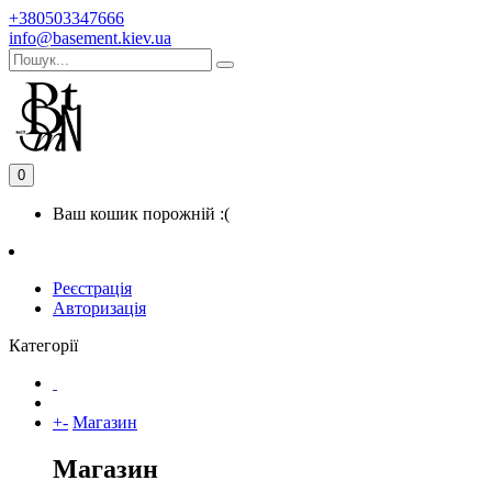
+380503347666
info@basement.kiev.ua
0
Ваш кошик порожній :(
Реєстрація
Авторизація
Категорії
+
-
Магазин
Магазин