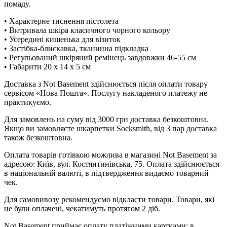
помаду.
• Характерне тиснення пістолета
• Витривала шкіра класичного чорного кольору
• Усередині кишенька для візиток
• Застібка-блискавка, тканинна підкладка
• Регульований шкіряний ремінець завдовжки 46-55 см
• Габарити 20 x 14 x 5 см
Доставка з Not Basement здійснюється після оплати товару
сервісом «Нова Пошта». Послугу накладеного платежу не
практикуємо.
Для замовлень на суму від 3000 грн доставка безкоштовна.
Якщо ви замовляєте шкарпетки Socksmith, від 3 пар доставка
також безкоштовна.
Оплата товарів готівкою можлива в магазині Not Basement за
адресою: Київ, вул. Костянтинівська, 75. Оплата здійснюється
в національній валюті, в підтвердження видаємо товарний
чек.
Для самовивозу рекомендуємо відкласти товари. Товари, які
не були оплачені, чекатимуть протягом 2 діб.
Not Basement приймає оплату платіжними картками: в