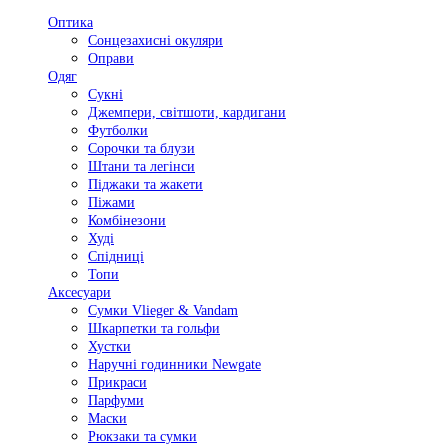
Оптика
Сонцезахисні окуляри
Оправи
Одяг
Сукні
Джемпери, світшоти, кардигани
Футболки
Сорочки та блузи
Штани та легінси
Піджаки та жакети
Піжами
Комбінезони
Худі
Спідниці
Топи
Аксесуари
Сумки Vlieger & Vandam
Шкарпетки та гольфи
Хустки
Наручні годинники Newgate
Прикраси
Парфуми
Маски
Рюкзаки та сумки