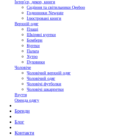
Інтер'єр, декор, книги
Сидіння та світильники Qeeboo
Годинники Newgate
Ілюстровані книги
Верхній одяг
Плащі
Шкіряні куртки
Бомбери
Куртки
Пальта
Хутро
Пуховики
Чоловіче
Чоловічий верхній одяг
Чоловічий одяг
Чоловічі футболки
Чоловічі шкарпетки
Взуття
Оренда одягу
Бренди
Блог
Контакти