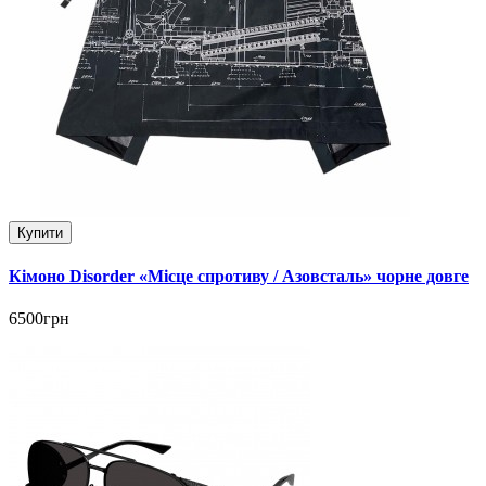
Купити
Кімоно Disorder «Місце спротиву / Азовсталь» чорне довге
6500грн