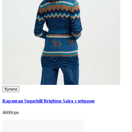
Купити
Кардиган Sugarhill Brighton Saira з зебрами
4600грн