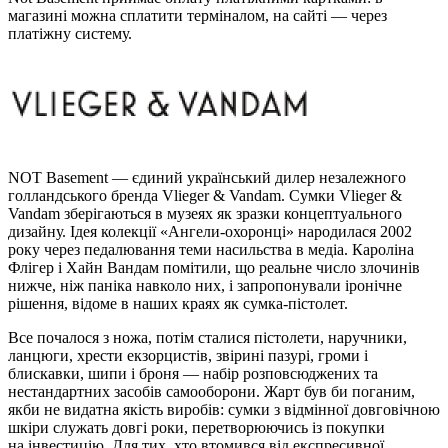
магазині можна сплатити терміналом, на сайті — через
платіжну систему.
NOT Basement — єдиний український дилер незалежного
голландського бренда Vlieger & Vandam. Сумки Vlieger &
Vandam зберігаються в музеях як зразки концептуального
дизайну. Ідея колекції «Ангели-охоронці» народилася 2002
року через педалювання теми насильства в медіа. Кароліна
Флігер і Хайн Вандам помітили, що реальне число злочинів
нижче, ніж паніка навколо них, і запропонували іронічне
рішення, відоме в наших краях як сумка-пістолет.
Все почалося з ножа, потім сталися пістолети, наручники,
ланцюги, хрести екзорцистів, звірині пазурі, громи і
блискавки, шипи і броня — набір розповсюджених та
нестандартних засобів самооборони. Жарт був би поганим,
якби не видатна якість виробів: сумки з відмінної довговічною
шкіри служать довгі роки, перетворюючись із покупки
на інвестицію. Для тих, хто втомився від експресивної