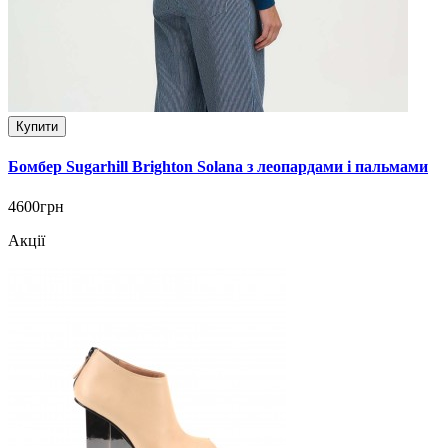
Купити
Бомбер Sugarhill Brighton Solana з леопардами і пальмами
4600грн
Акції