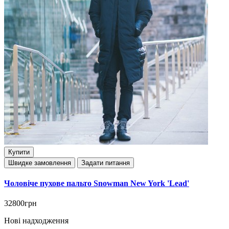
Купити
Швидке замовлення
Задати питання
Чоловіче пухове пальто Snowman New York 'Lead'
32800грн
Нові надходження