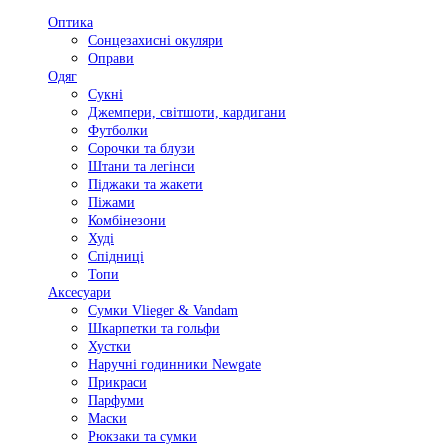
Оптика
Сонцезахисні окуляри
Оправи
Одяг
Сукні
Джемпери, світшоти, кардигани
Футболки
Сорочки та блузи
Штани та легінси
Піджаки та жакети
Піжами
Комбінезони
Худі
Спідниці
Топи
Аксесуари
Сумки Vlieger & Vandam
Шкарпетки та гольфи
Хустки
Наручні годинники Newgate
Прикраси
Парфуми
Маски
Рюкзаки та сумки