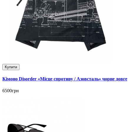
Купити
Кімоно Disorder «Місце спротиву / Азовсталь» чорне довге
6500грн