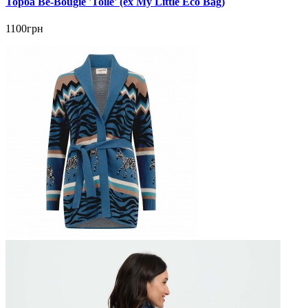
Торба Be-Bougie 'Toile' (ex My Little Eco Bag)
1100грн