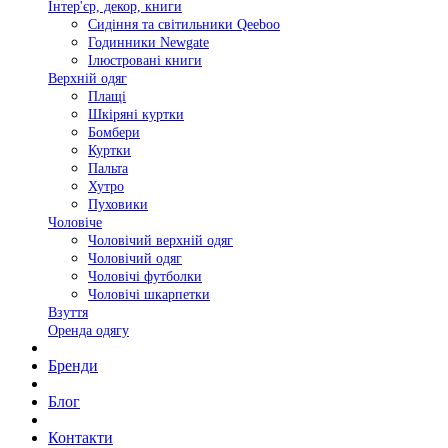
Інтер'єр, декор, книги
Сидіння та світильники Qeeboo
Годинники Newgate
Ілюстровані книги
Верхній одяг
Плащі
Шкіряні куртки
Бомбери
Куртки
Пальта
Хутро
Пуховики
Чоловіче
Чоловічий верхній одяг
Чоловічий одяг
Чоловічі футболки
Чоловічі шкарпетки
Взуття
Оренда одягу
Бренди
Блог
Контакти