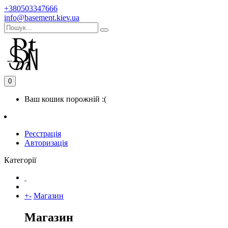
+380503347666
info@basement.kiev.ua
0
Ваш кошик порожній :(
Реєстрація
Авторизація
Категорії
+
-
Магазин
Магазин