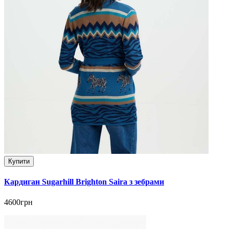
Купити
Кардиган Sugarhill Brighton Saira з зебрами
4600грн