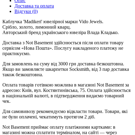
Опис
Доставка та оплата
Відгуки (0)
Каблучка 'Madikeri' ювелірної марки Vido Jewels.
Срібло, золото, лимонний кварц.
Авторський бренд українського ювеліра Влада Кладько.
Доставка з Not Basement здійснюється після оплати товару
сервісом «Нова Пошта». Послугу накладеного платежу не
практикуємо.
Для замовлень на суму від 3000 грн доставка безкоштовна.
Якщо ви замовляєте шкарпетки Socksmith, від 3 пар доставка
також безкоштовна.
Оплата товарів готівкою можлива в магазині Not Basement за
адресою: Київ, вул. Костянтинівська, 75. Оплата здійснюється
в національній валюті, в підтвердження видаємо товарний
чек.
Для самовивозу рекомендуємо відкласти товари. Товари, які
не були оплачені, чекатимуть протягом 2 діб.
Not Basement приймає оплату платіжними картками: в
магазині можна сплатити терміналом, на сайті — через