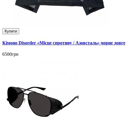
Купити
Кімоно Disorder «Місце спротиву / Азовсталь» чорне довге
6500грн