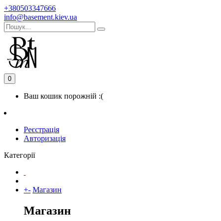
+380503347666
info@basement.kiev.ua
0
Ваш кошик порожній :(
Реєстрація
Авторизація
Категорії
+
-
Магазин
Магазин