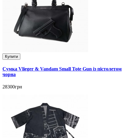
Купити
Сумка Vlieger & Vandam Small Tote Gun із пістолетом
чорна
28300грн