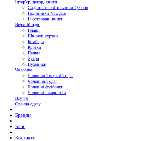
Інтер'єр, декор, книги
Сидіння та світильники Qeeboo
Годинники Newgate
Ілюстровані книги
Верхній одяг
Плащі
Шкіряні куртки
Бомбери
Куртки
Пальта
Хутро
Пуховики
Чоловіче
Чоловічий верхній одяг
Чоловічий одяг
Чоловічі футболки
Чоловічі шкарпетки
Взуття
Оренда одягу
Бренди
Блог
Контакти