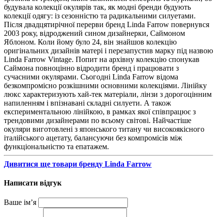
будувала колекції окулярів так, як модні бренди будують
колекції одягу: із сезонністю та радикальними силуетами.
Після двадцятирічної перерви бренд Linda Farrow повернувся
2003 року, відроджений сином дизайнерки, Саймоном
Яблоном. Коли йому було 24, він знайшов колекцію
оригінальних дизайнів матері і перезапустив марку під назвою
Linda Farrow Vintage. Попит на архівну колекцію спонукав
Саймона повноцінно відродити бренд і працювати з
сучасними окулярами. Сьогодні Linda Farrow відома
безкомпромісно розкішними основними колекціями. Лінійку
люкс характеризують хай-тек матеріали, лінзи з дорогоцінним
напиленням і впізнавані складні силуети. А також
експериментальною лінійкою, в рамках якої співпрацює з
трендовими дизайнерами по всьому світові. Найчастіше
окуляри виготовлені з японського титану чи високоякісного
італійського ацетату, балансуючи без компромісів між
функціональністю та епатажем.
Дивитися ще товари бренду Linda Farrow
Написати відгук
Ваше ім’я