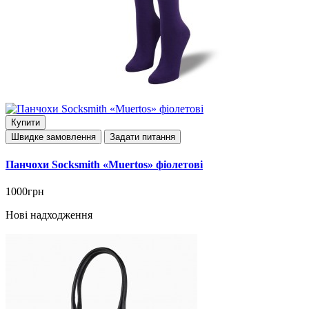
Купити
Швидке замовлення
Задати питання
Панчохи Socksmith «Muertos» фіолетові
1000грн
Нові надходження