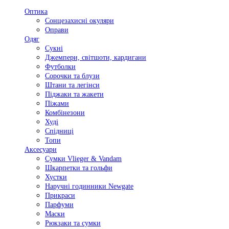
Оптика
Сонцезахисні окуляри
Оправи
Одяг
Сукні
Джемпери, світшоти, кардигани
Футболки
Сорочки та блузи
Штани та легінси
Піджаки та жакети
Піжами
Комбінезони
Худі
Спідниці
Топи
Аксесуари
Сумки Vlieger & Vandam
Шкарпетки та гольфи
Хустки
Наручні годинники Newgate
Прикраси
Парфуми
Маски
Рюкзаки та сумки