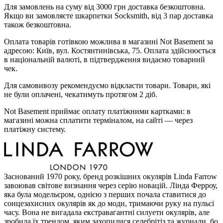
Для замовлень на суму від 3000 грн доставка безкоштовна.
Якщо ви замовляєте шкарпетки Socksmith, від 3 пар доставка
також безкоштовна.
Оплата товарів готівкою можлива в магазині Not Basement за
адресою: Київ, вул. Костянтинівська, 75. Оплата здійснюється
в національній валюті, в підтвердження видаємо товарний
чек.
Для самовивозу рекомендуємо відкласти товари. Товари, які
не були оплачені, чекатимуть протягом 2 діб.
Not Basement приймає оплату платіжними картками: в
магазині можна сплатити терміналом, на сайті — через
платіжну систему.
Заснований 1970 року, бренд розкішних окулярів Linda Farrow
завоював світове визнання через серію новацій. Лінда Ферроу,
яка була модельєром, однією з перших почала ставитися до
сонцезахисних окулярів як до моди, тримаючи руку на пульсі
часу. Вона не вигадала екстравагантні силуети окулярів, але
зробила їх трендом, яким захопилися селебрітіз та журнали, бо