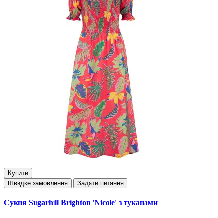
Купити
Швидке замовлення
Задати питання
Сукня Sugarhill Brighton 'Nicole' з туканами