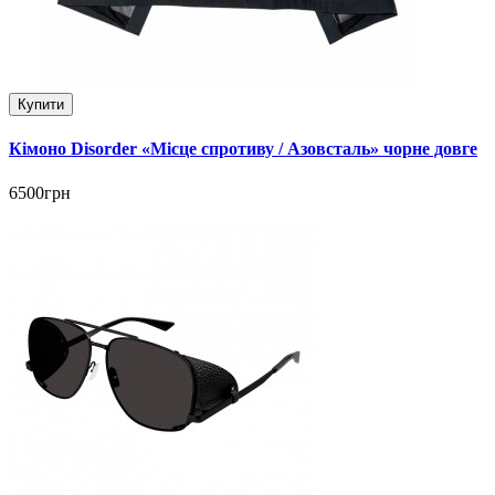
Купити
Кімоно Disorder «Місце спротиву / Азовсталь» чорне довге
6500грн