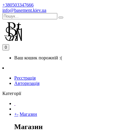
+380503347666
info@basement.kiev.ua
0
Ваш кошик порожній :(
Реєстрація
Авторизація
Категорії
+
-
Магазин
Магазин