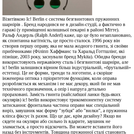
Візитівкою Ic! Berlin є система безгвинтових пружинних
шарнірів . Бренд народився не в дизайн-студії, а фактично в
гаражі (у приміщенні колишньої пекарні в районі Мітте).
Ральф Андерль (Ralph Anderl) каже, що це було незаплановано,
як спонтанна вагітність, це просто сталося. 1996 року він
створив першу оправу, яка не мала жодного гвинта, зі своїми
прибічниками (Філіпп Хаффманс та Харальд Готтшлінг, які
пізніше, 2003 року, заснували бренд Mykita). Обидва бренди
використовують нержавіючу сталь і безгвинтові шарніри, але
ic! berlin залишився вірним більш індустріальній, «брутальній»
естетиці. Це не форми, тренди та логотипи, а скоріше
інженерна оптика з пріоритетом функціям, коли оправа
розробляється як механізм і не має декору, який би не мав
технічного призначення, а опір і напруга детально
прораховані. Замість гвинта (найслабшої ланки будь-яких
окулярів) ic! berlin використовує трикомпонентну систему
затискання: фронтальна частина оправи має спеціальний
виріз, завушник має форму "зубця" або "вилки", а пружинна
кліпса фіксує їх разом. Що це дає, крім дизайну? Якщо ви
сядете на окуляри або сильно їх вдарите, заушник не
зламається, а просто відскочить. Ви можете вставити його
назад без інструментів. Товщина пружинної сталі становить