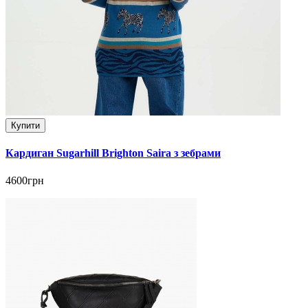
Купити
Кардиган Sugarhill Brighton Saira з зебрами
4600грн