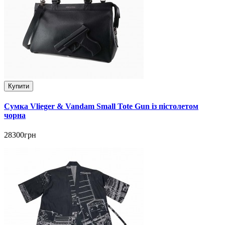
Купити
Сумка Vlieger & Vandam Small Tote Gun із пістолетом
чорна
28300грн