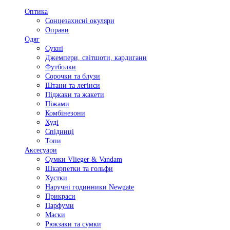
Оптика
Сонцезахисні окуляри
Оправи
Одяг
Сукні
Джемпери, світшоти, кардигани
Футболки
Сорочки та блузи
Штани та легінси
Піджаки та жакети
Піжами
Комбінезони
Худі
Спідниці
Топи
Аксесуари
Сумки Vlieger & Vandam
Шкарпетки та гольфи
Хустки
Наручні годинники Newgate
Прикраси
Парфуми
Маски
Рюкзаки та сумки