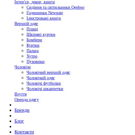
Інтер'єр, декор, книги
Сидіння та світильники Qeeboo
Годинники Newgate
Ілюстровані книги
Верхній одяг
Плащі
Шкіряні куртки
Бомбери
Куртки
Пальта
Хутро
Пуховики
Чоловіче
Чоловічий верхній одяг
Чоловічий одяг
Чоловічі футболки
Чоловічі шкарпетки
Взуття
Оренда одягу
Бренди
Блог
Контакти