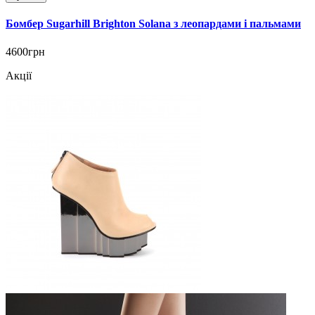
Бомбер Sugarhill Brighton Solana з леопардами і пальмами
4600грн
Акції