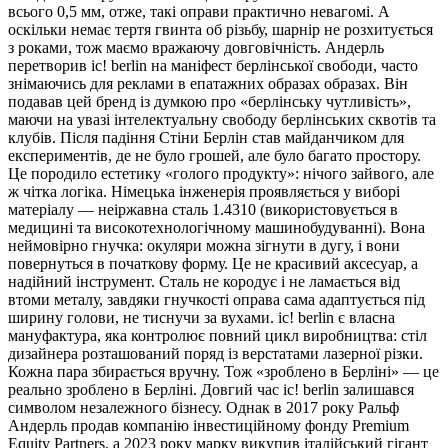
всього 0,5 мм, отже, такі оправи практично невагомі. А
оскільки немає тертя гвинта об різьбу, шарнір не розхитується
з роками, тож маємо вражаючу довговічність. Андерль
перетворив ic! berlin на маніфест берлінської свободи, часто
знімаючись для реклами в епатажних образах образах. Він
подавав цей бренд із думкою про «берлінську чутливість»,
маючи на увазі інтелектуальну свободу берлінських сквотів та
клубів. Після падіння Стіни Берлін став майданчиком для
експериментів, де не було грошей, але було багато простору.
Це породило естетику «голого продукту»: нічого зайвого, але
ж чітка логіка. Німецька інженерія проявляється у виборі
матеріалу — неіржавна сталь 1.4310 (використовується в
медицині та високотехнологічному машинобудуванні). Вона
неймовірно гнучка: окуляри можна зігнути в дугу, і вони
повернуться в початкову форму. Це не красивий аксесуар, а
надійний інструмент. Сталь не кородує і не ламається від
втоми металу, завдяки гнучкості оправа сама адаптується під
ширину голови, не тиснучи за вухами. ic! berlin є власна
мануфактура, яка контролює повний цикл виробництва: стіл
дизайнера розташований поряд із верстатами лазерної різки.
Кожна пара збирається вручну. Тож «зроблено в Берліні» — це
реально зроблено в Берліні. Довгий час ic! berlin залишався
символом незалежного бізнесу. Однак в 2017 року Ральф
Андерль продав компанію інвестиційному фонду Premium
Equity Partners, а 2023 року марку викупив італійський гігант