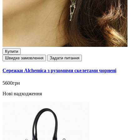
Купити
Швидке замовлення
Задати питання
Сережки Alchemica з рухомими скелетами чорнені
5600грн
Нові надходження