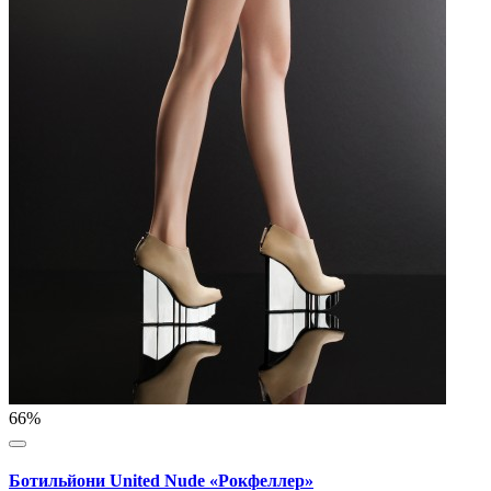
66%
Ботильйони United Nude «Рокфеллер»