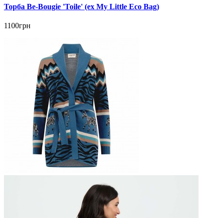
Торба Be-Bougie 'Toile' (ex My Little Eco Bag)
1100грн