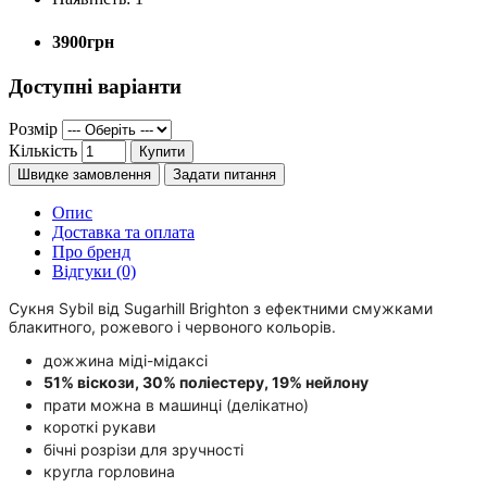
3900грн
Доступні варіанти
Розмір
Кількість
Купити
Швидке замовлення
Задати питання
Опис
Доставка та оплата
Про бренд
Відгуки (0)
Сукня Sybil від Sugarhill Brighton з ефектними смужками
блакитного, рожевого і червоного кольорів.
дожжина міді-мідаксі
51% віскози, 30% поліестеру, 19% нейлону
прати можна в машинці (делікатно)
короткі рукави
бічні розрізи для зручності
кругла горловина