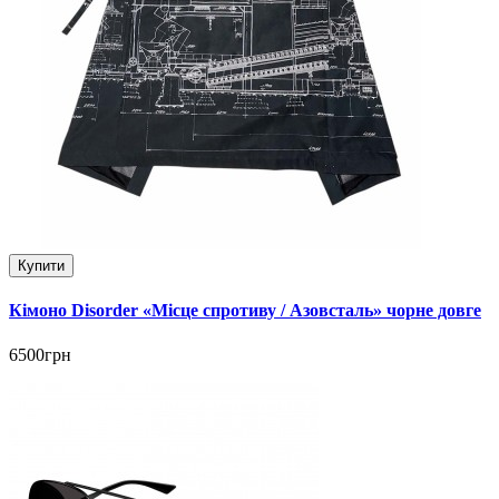
Купити
Кімоно Disorder «Місце спротиву / Азовсталь» чорне довге
6500грн