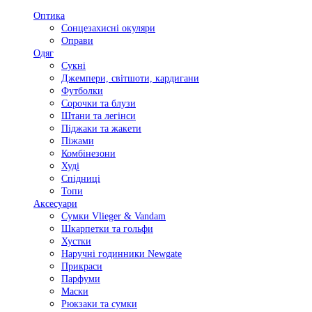
Оптика
Сонцезахисні окуляри
Оправи
Одяг
Сукні
Джемпери, світшоти, кардигани
Футболки
Сорочки та блузи
Штани та легінси
Піджаки та жакети
Піжами
Комбінезони
Худі
Спідниці
Топи
Аксесуари
Сумки Vlieger & Vandam
Шкарпетки та гольфи
Хустки
Наручні годинники Newgate
Прикраси
Парфуми
Маски
Рюкзаки та сумки