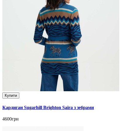
Купити
Кардиган Sugarhill Brighton Saira з зебрами
4600грн