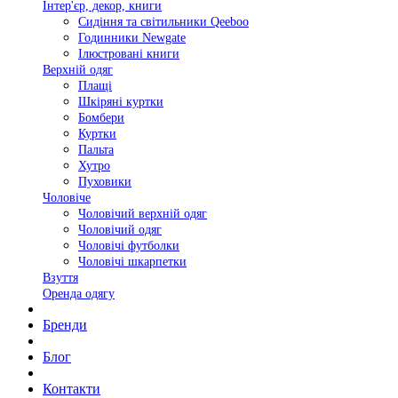
Інтер'єр, декор, книги
Сидіння та світильники Qeeboo
Годинники Newgate
Ілюстровані книги
Верхній одяг
Плащі
Шкіряні куртки
Бомбери
Куртки
Пальта
Хутро
Пуховики
Чоловіче
Чоловічий верхній одяг
Чоловічий одяг
Чоловічі футболки
Чоловічі шкарпетки
Взуття
Оренда одягу
Бренди
Блог
Контакти