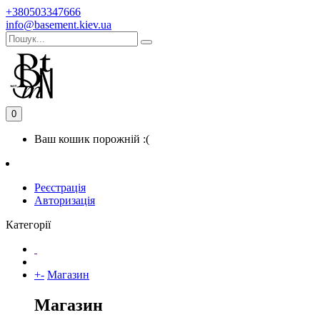
+380503347666
info@basement.kiev.ua
0
Ваш кошик порожній :(
Реєстрація
Авторизація
Категорії
+
-
Магазин
Магазин