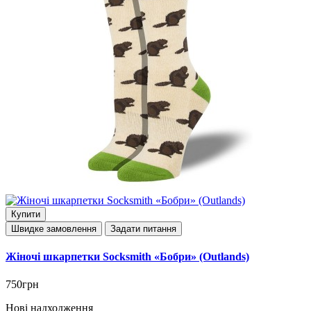
Купити
Швидке замовлення
Задати питання
Жіночі шкарпетки Socksmith «Бобри» (Outlands)
750грн
Нові надходження