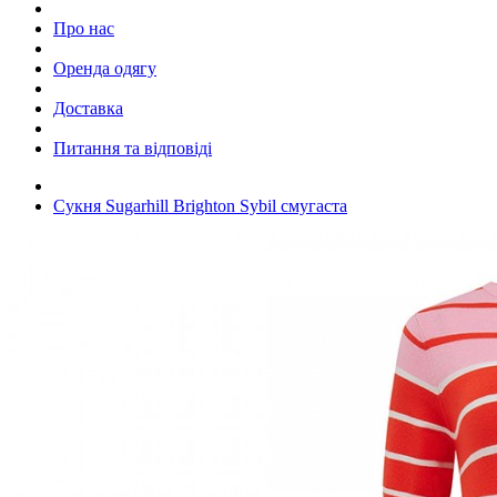
Про нас
Оренда одягу
Доставка
Питання та відповіді
Сукня Sugarhill Brighton Sybil смугаста