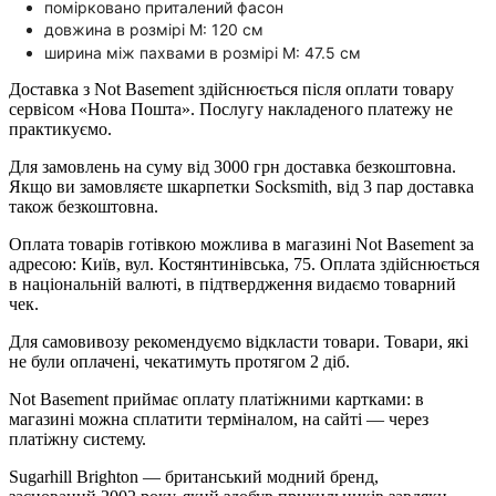
помірковано приталений фасон
довжина в розмірі М: 120 см
ширина між пахвами в розмірі М: 47.5 см
Доставка з Not Basement здійснюється після оплати товару
сервісом «Нова Пошта». Послугу накладеного платежу не
практикуємо.
Для замовлень на суму від 3000 грн доставка безкоштовна.
Якщо ви замовляєте шкарпетки Socksmith, від 3 пар доставка
також безкоштовна.
Оплата товарів готівкою можлива в магазині Not Basement за
адресою: Київ, вул. Костянтинівська, 75. Оплата здійснюється
в національній валюті, в підтвердження видаємо товарний
чек.
Для самовивозу рекомендуємо відкласти товари. Товари, які
не були оплачені, чекатимуть протягом 2 діб.
Not Basement приймає оплату платіжними картками: в
магазині можна сплатити терміналом, на сайті — через
платіжну систему.
Sugarhill Brighton — британський модний бренд,