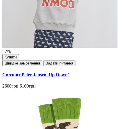
57%
Купити
Швидке замовлення
Задати питання
Світшот Peter Jensen 'Up Down'
2600грн
6100грн