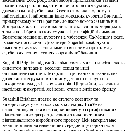
заснований 2002 року, який здобув прихильників завдяки
іронійним, грайливим, етично виготовленим сукням,
джемперам та футболкам. Базується марка в одному з
найстаріших і найрозкішніших морських курортів Британії,
приморському місті Брайтон, до якого всього 50 миль від
Лондона. Звідси часте використання класичних моряцьких
тільняшок і бретонських смужок. Це неофіційні символи
Брайтона: мешканці курорту на узбережжі Ла-Маншу носять
їх майже поголовно. Дизайнери Sugarhill комбінують
класичну смужку з слоганами та веселими принтами у
футболках, топах і сукнях з органічної бавовни.
Sugarhill Brighton відомий своїми светрами з інтарсією, часто з
акцентом на тварин, веселки, серця та інші
оптимістичні мотиви. Інтарсія — це техніка в’язання, яка
дозволяє інтегрувати в тканину детальні візерунки з
використанням декількох кольорів. Ці дизайни, зсередини
настільки ж акуратні, як і зовні, стали візитівкою бренду.
Sugarhill Brighton прагне до сталого розвитку та
використовує у багатьох своїх колекціях
EcoVero
—
екологічнішу версія віскози, вироблену з сертифікованих
відновлюваних джерел деревини з використанням
відповідального виробничого процесу. Цей матеріал має
менший вплив на навколишнє середовище порівняно зі
звичайною віскозою, використовуючи на 50% менше води та