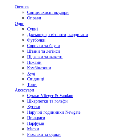
Оптика
Сонцезахисні окуляри
Оправи
Одяг
Сукні
Джемпери, світшоти, кардигани
Футболки
Сорочки та блузи
Штани та легінси
Піджаки та жакети
Піжами
Комбінезони
Худі
Спідниці
Топи
Аксесуари
Сумки Vlieger & Vandam
Шкарпетки та гольфи
Хустки
Наручні годинники Newgate
Прикраси
Парфуми
Маски
Рюкзаки та сумки