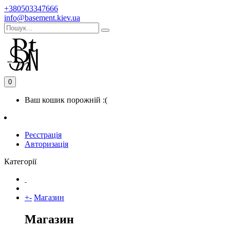
+380503347666
info@basement.kiev.ua
0
Ваш кошик порожній :(
Реєстрація
Авторизація
Категорії
+
-
Магазин
Магазин