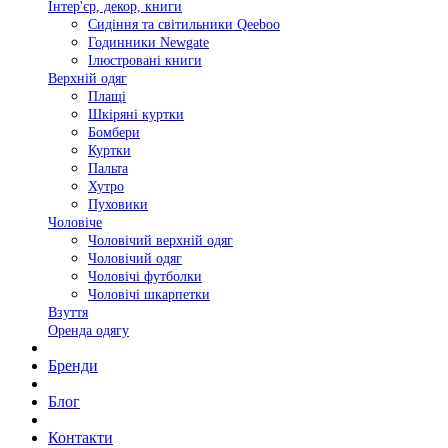
Інтер'єр, декор, книги
Сидіння та світильники Qeeboo
Годинники Newgate
Ілюстровані книги
Верхній одяг
Плащі
Шкіряні куртки
Бомбери
Куртки
Пальта
Хутро
Пуховики
Чоловіче
Чоловічий верхній одяг
Чоловічий одяг
Чоловічі футболки
Чоловічі шкарпетки
Взуття
Оренда одягу
Бренди
Блог
Контакти