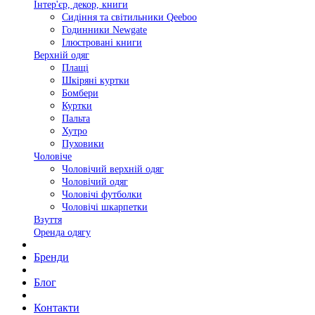
Інтер'єр, декор, книги
Сидіння та світильники Qeeboo
Годинники Newgate
Ілюстровані книги
Верхній одяг
Плащі
Шкіряні куртки
Бомбери
Куртки
Пальта
Хутро
Пуховики
Чоловіче
Чоловічий верхній одяг
Чоловічий одяг
Чоловічі футболки
Чоловічі шкарпетки
Взуття
Оренда одягу
Бренди
Блог
Контакти