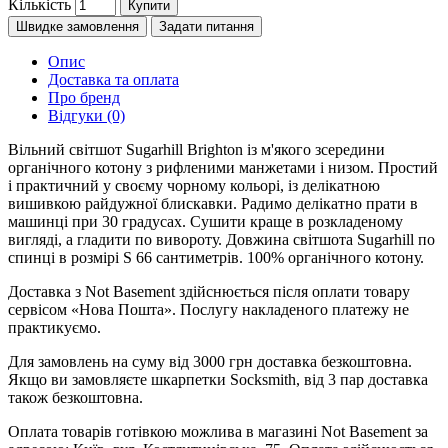
Кількість
Купити
Швидке замовлення
Задати питання
Опис
Доставка та оплата
Про бренд
Відгуки (0)
Вільний світшот Sugarhill Brighton із м'якого зсередини
органічного котону з рифленими манжетами і низом. Простий
і практичний у своєму чорному кольорі, із делікатною
вишивкою райдужної блискавки. Радимо делікатно прати в
машинці при 30 градусах. Сушити краще в розкладеному
вигляді, а гладити по вивороту. Довжина світшота Sugarhill по
спинці в розмірі S 66 сантиметрів. 100% органічного котону.
Доставка з Not Basement здійснюється після оплати товару
сервісом «Нова Пошта». Послугу накладеного платежу не
практикуємо.
Для замовлень на суму від 3000 грн доставка безкоштовна.
Якщо ви замовляєте шкарпетки Socksmith, від 3 пар доставка
також безкоштовна.
Оплата товарів готівкою можлива в магазині Not Basement за