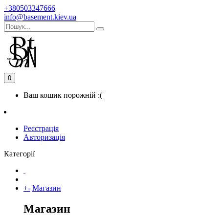
+380503347666
info@basement.kiev.ua
0
Ваш кошик порожній :(
Реєстрація
Авторизація
Категорії
+
-
Магазин
Магазин