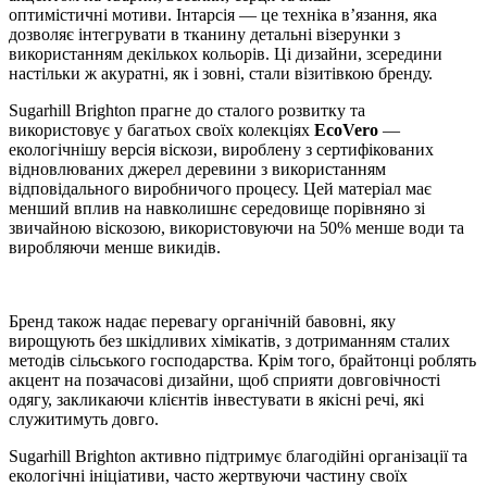
оптимістичні мотиви. Інтарсія — це техніка в’язання, яка
дозволяє інтегрувати в тканину детальні візерунки з
використанням декількох кольорів. Ці дизайни, зсередини
настільки ж акуратні, як і зовні, стали візитівкою бренду.
Sugarhill Brighton прагне до сталого розвитку та
використовує у багатьох своїх колекціях
EcoVero
—
екологічнішу версія віскози, вироблену з сертифікованих
відновлюваних джерел деревини з використанням
відповідального виробничого процесу. Цей матеріал має
менший вплив на навколишнє середовище порівняно зі
звичайною віскозою, використовуючи на 50% менше води та
виробляючи менше викидів.
Бренд також надає перевагу органічній бавовні, яку
вирощують без шкідливих хімікатів, з дотриманням сталих
методів сільського господарства. Крім того, брайтонці роблять
акцент на позачасові дизайни, щоб сприяти довговічності
одягу, закликаючи клієнтів інвестувати в якісні речі, які
служитимуть довго.
Sugarhill Brighton активно підтримує благодійні організації та
екологічні ініціативи, часто жертвуючи частину своїх