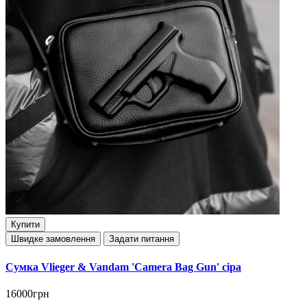
Купити
Швидке замовлення
Задати питання
Сумка Vlieger & Vandam 'Camera Bag Gun' сіра
16000грн