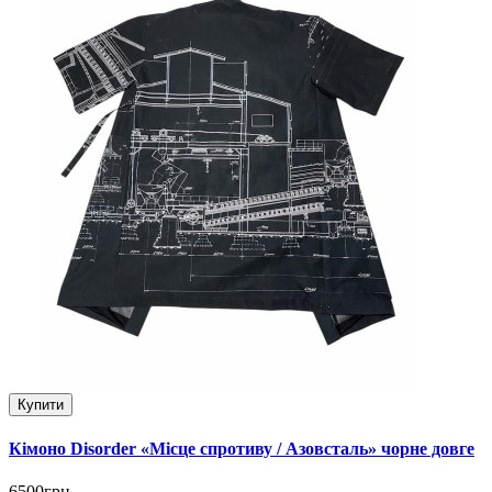
Купити
Кімоно Disorder «Місце спротиву / Азовсталь» чорне довге
6500грн