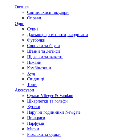
Оптика
Сонцезахисні окуляри
Оправи
Одяг
Сукні
Джемпери, світшоти, кардигани
Футболки
Сорочки та блузи
Штани та легінси
Піджаки та жакети
Піжами
Комбінезони
Худі
Спідниці
Топи
Аксесуари
Сумки Vlieger & Vandam
Шкарпетки та гольфи
Хустки
Наручні годинники Newgate
Прикраси
Парфуми
Маски
Рюкзаки та сумки