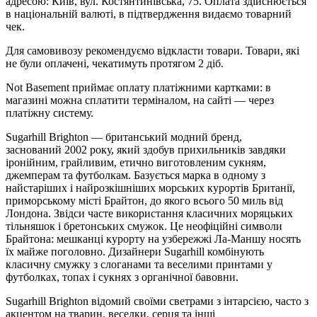
адресою: Київ, вул. Костянтинівська, 75. Оплата здійснюється
в національній валюті, в підтвердження видаємо товарний
чек.
Для самовивозу рекомендуємо відкласти товари. Товари, які
не були оплачені, чекатимуть протягом 2 діб.
Not Basement приймає оплату платіжними картками: в
магазині можна сплатити терміналом, на сайті — через
платіжну систему.
Sugarhill Brighton — британський модний бренд,
заснований 2002 року, який здобув прихильників завдяки
іронійним, грайливим, етично виготовленим сукням,
джемперам та футболкам. Базується марка в одному з
найстаріших і найрозкішніших морських курортів Британії,
приморському місті Брайтон, до якого всього 50 миль від
Лондона. Звідси часте використання класичних моряцьких
тільняшок і бретонських смужок. Це неофіційні символи
Брайтона: мешканці курорту на узбережжі Ла-Маншу носять
їх майже поголовно. Дизайнери Sugarhill комбінують
класичну смужку з слоганами та веселими принтами у
футболках, топах і сукнях з органічної бавовни.
Sugarhill Brighton відомий своїми светрами з інтарсією, часто з
акцентом на тварин, веселки, серця та інші