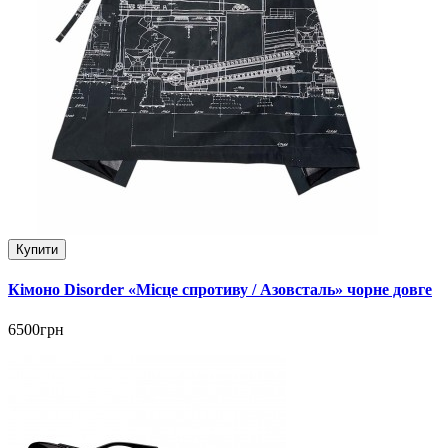
Купити
Кімоно Disorder «Місце спротиву / Азовсталь» чорне довге
6500грн