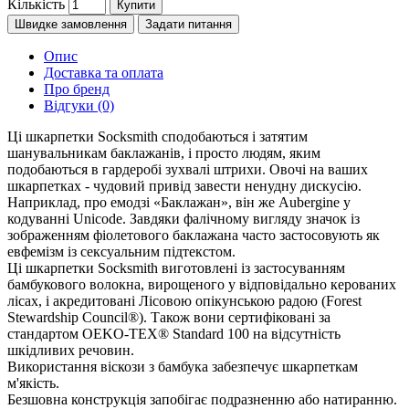
Кількість
Купити
Швидке замовлення
Задати питання
Опис
Доставка та оплата
Про бренд
Відгуки (0)
Ці шкарпетки Socksmith сподобаються і затятим
шанувальникам баклажанів, і просто людям, яким
подобаються в гардеробі зухвалі штрихи. Овочі на ваших
шкарпетках - чудовий привід завести ненудну дискусію.
Наприклад, про емодзі «Баклажан», він же Aubergine у
кодуванні Unicode. Завдяки фалічному вигляду значок із
зображенням фіолетового баклажана часто застосовують як
евфемізм із сексуальним підтекстом.
Ці шкарпетки Socksmith виготовлені із застосуванням
бамбукового волокна, вирощеного у відповідально керованих
лісах, і акредитовані Лісовою опікунською радою (Forest
Stewardship Council®). Також вони сертифіковані за
стандартом OEKO-TEX® Standard 100 на відсутність
шкідливих речовин.
Використання віскози з бамбука забезпечує шкарпеткам
м'якість.
Безшовна конструкція запобігає подразненню або натиранню.