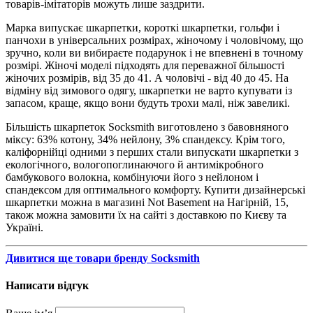
товарів-імітаторів можуть лише заздрити.
Марка випускає шкарпетки, короткі шкарпетки, гольфи і
панчохи в універсальних розмірах, жіночому і чоловічому, що
зручно, коли ви вибираєте подарунок і не впевнені в точному
розмірі. Жіночі моделі підходять для переважної більшості
жіночих розмірів, від 35 до 41. А чоловічі - від 40 до 45. На
відміну від зимового одягу, шкарпетки не варто купувати із
запасом, краще, якщо вони будуть трохи малі, ніж завеликі.
Більшість шкарпеток Socksmith виготовлено з бавовняного
міксу: 63% котону, 34% нейлону, 3% спандексу. Крім того,
каліфорнійці одними з перших стали випускати шкарпетки з
екологічного, вологопоглинаючого й антимікробного
бамбукового волокна, комбінуючи його з нейлоном і
спандексом для оптимального комфорту. Купити дизайнерські
шкарпетки можна в магазині Not Basement на Нагірній, 15,
також можна замовити їх на сайті з доставкою по Києву та
Україні.
Дивитися ще товари бренду Socksmith
Написати відгук