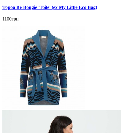
Торба Be-Bougie 'Toile' (ex My Little Eco Bag)
1100грн