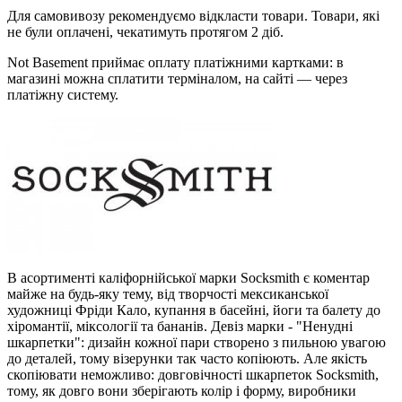
Для самовивозу рекомендуємо відкласти товари. Товари, які
не були оплачені, чекатимуть протягом 2 діб.
Not Basement приймає оплату платіжними картками: в
магазині можна сплатити терміналом, на сайті — через
платіжну систему.
В асортименті каліфорнійської марки Socksmith є коментар
майже на будь-яку тему, від творчості мексиканської
художниці Фріди Кало, купання в басейні, йоги та балету до
хіромантії, міксології та бананів. Девіз марки - "Ненудні
шкарпетки": дизайн кожної пари створено з пильною увагою
до деталей, тому візерунки так часто копіюють. Але якість
скопіювати неможливо: довговічності шкарпеток Socksmith,
тому, як довго вони зберігають колір і форму, виробники