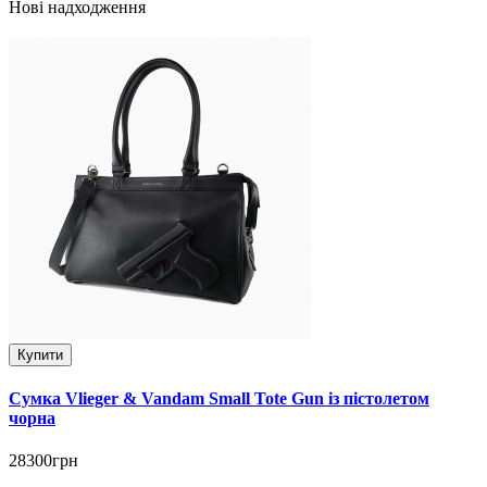
Нові надходження
Купити
Сумка Vlieger & Vandam Small Tote Gun із пістолетом
чорна
28300грн