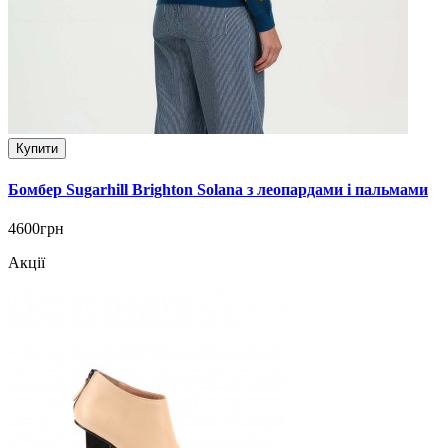
Купити
Бомбер Sugarhill Brighton Solana з леопардами і пальмами
4600грн
Акції