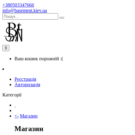
+380503347666
info@basement.kiev.ua
0
Ваш кошик порожній :(
Реєстрація
Авторизація
Категорії
+
-
Магазин
Магазин