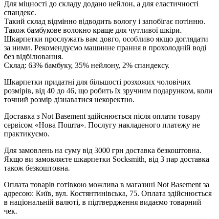
Для міцності до складу додано нейлон, а для еластичності
спандекс.
Такий склад відмінно відводить вологу і запобігає потінню.
Також бамбукове волокно краще для чутливої шкіри.
Шкарпетки прослужать вам довго, особливо якщо доглядати
за ними. Рекомендуємо машинне прання в прохолодній воді
без відбілювання.
Склад: 63% бамбуку, 35% нейлону, 2% спандексу.
Шкарпетки придатні для більшості розхожих чоловічих
розмірів, від 40 до 46, що робить їх зручним подарунком, коли
точний розмір дізнаватися некоректно.
Доставка з Not Basement здійснюється після оплати товару
сервісом «Нова Пошта». Послугу накладеного платежу не
практикуємо.
Для замовлень на суму від 3000 грн доставка безкоштовна.
Якщо ви замовляєте шкарпетки Socksmith, від 3 пар доставка
також безкоштовна.
Оплата товарів готівкою можлива в магазині Not Basement за
адресою: Київ, вул. Костянтинівська, 75. Оплата здійснюється
в національній валюті, в підтвердження видаємо товарний
чек.