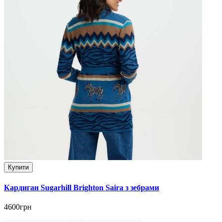
Купити
Кардиган Sugarhill Brighton Saira з зебрами
4600грн