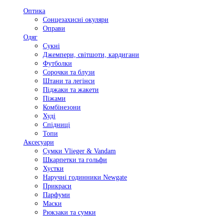
Оптика
Сонцезахисні окуляри
Оправи
Одяг
Сукні
Джемпери, світшоти, кардигани
Футболки
Сорочки та блузи
Штани та легінси
Піджаки та жакети
Піжами
Комбінезони
Худі
Спідниці
Топи
Аксесуари
Сумки Vlieger & Vandam
Шкарпетки та гольфи
Хустки
Наручні годинники Newgate
Прикраси
Парфуми
Маски
Рюкзаки та сумки