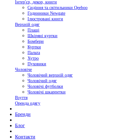
Інтер'єр, декор, книги
Сидіння та світильники Qeeboo
Годинники Newgate
Ілюстровані книги
Верхній одяг
Плащі
Шкіряні куртки
Бомбери
Куртки
Пальта
Хутро
Пуховики
Чоловіче
Чоловічий верхній одяг
Чоловічий одяг
Чоловічі футболки
Чоловічі шкарпетки
Взуття
Оренда одягу
Бренди
Блог
Контакти