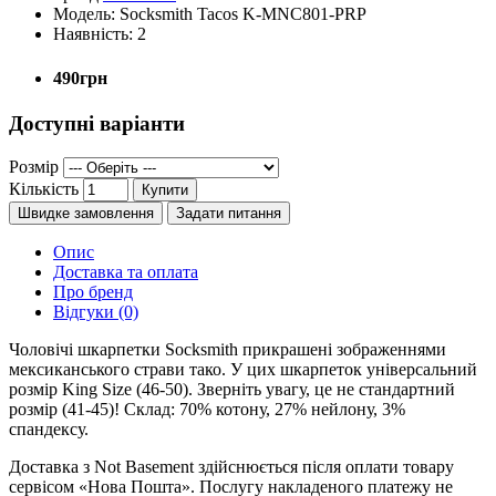
Модель:
Socksmith Tacos K-MNC801-PRP
Наявність:
2
490грн
Доступні варіанти
Розмір
Кількість
Купити
Швидке замовлення
Задати питання
Опис
Доставка та оплата
Про бренд
Відгуки (0)
Чоловічі шкарпетки Socksmith прикрашені зображеннями
мексиканського страви тако. У цих шкарпеток універсальний
розмір King Size (46-50). Зверніть увагу, це не стандартний
розмір (41-45)! Склад: 70% котону, 27% нейлону, 3%
спандексу.
Доставка з Not Basement здійснюється після оплати товару
сервісом «Нова Пошта». Послугу накладеного платежу не