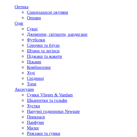
Оптика
Сонцезахисні окуляри
Оправи
Одяг
Сукні
Джемпери, світшоти, кардигани
Футболки
Сорочки та блузи
Штани та легінси
Піджаки та жакети
Піжами
Комбінезони
Худі
Спідниці
Топи
Аксесуари
Сумки Vlieger & Vandam
Шкарпетки та гольфи
Хустки
Наручні годинники Newgate
Прикраси
Парфуми
Маски
Рюкзаки та сумки