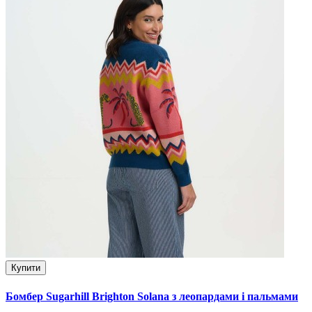
Купити
Бомбер Sugarhill Brighton Solana з леопардами і пальмами