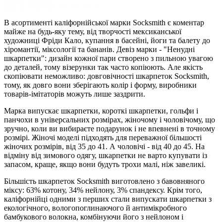
В асортименті каліфорнійської марки Socksmith є коментар
майже на будь-яку тему, від творчості мексиканської
художниці Фріди Кало, купання в басейні, йоги та балету до
хіромантії, міксології та бананів. Девіз марки - "Ненудні
шкарпетки": дизайн кожної пари створено з пильною увагою
до деталей, тому візерунки так часто копіюють. Але якість
скопіювати неможливо: довговічності шкарпеток Socksmith,
тому, як довго вони зберігають колір і форму, виробники
товарів-імітаторів можуть лише заздрити.
Марка випускає шкарпетки, короткі шкарпетки, гольфи і
панчохи в універсальних розмірах, жіночому і чоловічому, що
зручно, коли ви вибираєте подарунок і не впевнені в точному
розмірі. Жіночі моделі підходять для переважної більшості
жіночих розмірів, від 35 до 41. А чоловічі - від 40 до 45. На
відміну від зимового одягу, шкарпетки не варто купувати із
запасом, краще, якщо вони будуть трохи малі, ніж завеликі.
Більшість шкарпеток Socksmith виготовлено з бавовняного
міксу: 63% котону, 34% нейлону, 3% спандексу. Крім того,
каліфорнійці одними з перших стали випускати шкарпетки з
екологічного, вологопоглинаючого й антимікробного
бамбукового волокна, комбінуючи його з нейлоном і