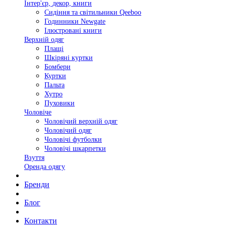
Інтер'єр, декор, книги
Сидіння та світильники Qeeboo
Годинники Newgate
Ілюстровані книги
Верхній одяг
Плащі
Шкіряні куртки
Бомбери
Куртки
Пальта
Хутро
Пуховики
Чоловіче
Чоловічий верхній одяг
Чоловічий одяг
Чоловічі футболки
Чоловічі шкарпетки
Взуття
Оренда одягу
Бренди
Блог
Контакти