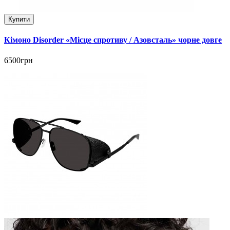
Купити
Кімоно Disorder «Місце спротиву / Азовсталь» чорне довге
6500грн