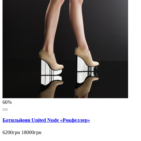
66%
Ботильйони United Nude «Рокфеллер»
6200грн
18000грн