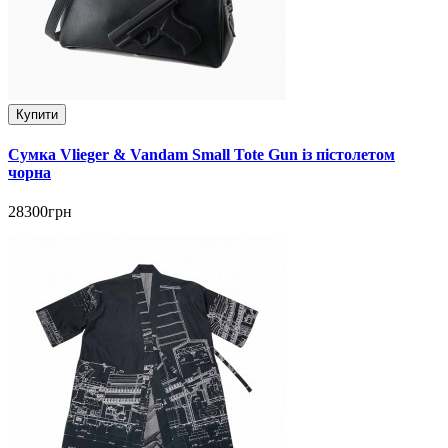
Купити
Сумка Vlieger & Vandam Small Tote Gun із пістолетом
чорна
28300грн