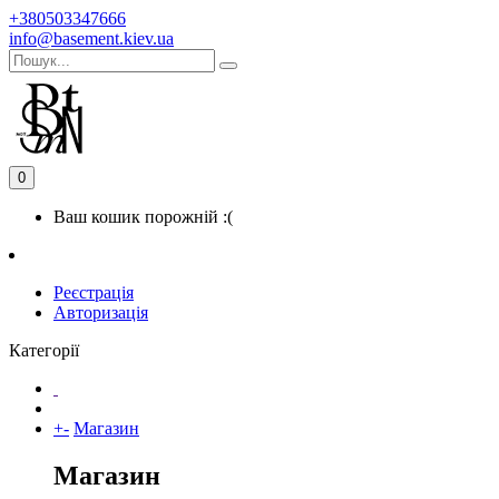
+380503347666
info@basement.kiev.ua
0
Ваш кошик порожній :(
Реєстрація
Авторизація
Категорії
+
-
Магазин
Магазин