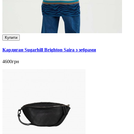
Купити
Кардиган Sugarhill Brighton Saira з зебрами
4600грн