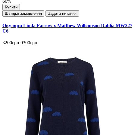
66%
Купити
Швидке замовлення
Задати питання
Окуляри Linda Farrow x Matthew Williamson Dahlia MW227
C6
3200грн
9300грн