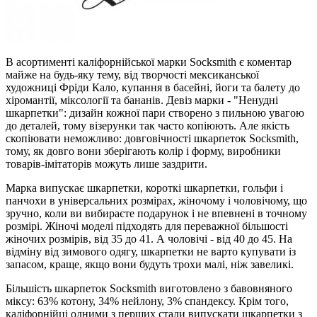
В асортименті каліфорнійської марки Socksmith є коментар
майже на будь-яку тему, від творчості мексиканської
художниці Фріди Кало, купання в басейні, йоги та балету до
хіромантії, міксології та бананів. Девіз марки - "Ненудні
шкарпетки": дизайн кожної пари створено з пильною увагою
до деталей, тому візерунки так часто копіюють. Але якість
скопіювати неможливо: довговічності шкарпеток Socksmith,
тому, як довго вони зберігають колір і форму, виробники
товарів-імітаторів можуть лише заздрити.
Марка випускає шкарпетки, короткі шкарпетки, гольфи і
панчохи в універсальних розмірах, жіночому і чоловічому, що
зручно, коли ви вибираєте подарунок і не впевнені в точному
розмірі. Жіночі моделі підходять для переважної більшості
жіночих розмірів, від 35 до 41. А чоловічі - від 40 до 45. На
відміну від зимового одягу, шкарпетки не варто купувати із
запасом, краще, якщо вони будуть трохи малі, ніж завеликі.
Більшість шкарпеток Socksmith виготовлено з бавовняного
міксу: 63% котону, 34% нейлону, 3% спандексу. Крім того,
каліфорнійці одними з перших стали випускати шкарпетки з