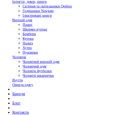
Інтер'єр, декор, книги
Сидіння та світильники Qeeboo
Годинники Newgate
Ілюстровані книги
Верхній одяг
Плащі
Шкіряні куртки
Бомбери
Куртки
Пальта
Хутро
Пуховики
Чоловіче
Чоловічий верхній одяг
Чоловічий одяг
Чоловічі футболки
Чоловічі шкарпетки
Взуття
Оренда одягу
Бренди
Блог
Контакти