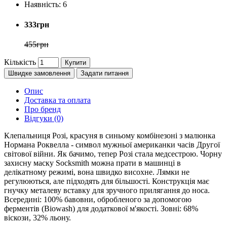
Наявність:
6
333грн
455грн
Кількість
Купити
Швидке замовлення
Задати питання
Опис
Доставка та оплата
Про бренд
Відгуки (0)
Клепальниця Розі, красуня в синьому комбінезоні з малюнка
Нормана Роквелла - символ мужньої американки часів Другої
світової війни. Як бачимо, тепер Розі стала медсестрою. Чорну
захисну маску Socksmith можна прати в машинці в
делікатному режимі, вона швидко висохне. Лямки не
регулюються, але підходять для більшості. Конструкція має
гнучку металеву вставку для зручного прилягання до носа.
Всередині: 100% бавовни, обробленого за допомогою
ферментів (Biowash) для додаткової м'якості. Зовні: 68%
віскози, 32% льону.