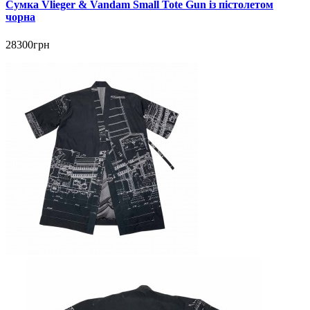
Сумка Vlieger & Vandam Small Tote Gun із пістолетом
чорна
28300грн