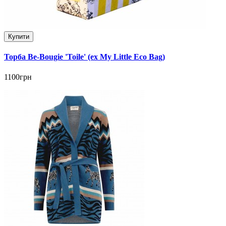
Купити
Торба Be-Bougie 'Toile' (ex My Little Eco Bag)
1100грн