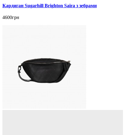
Кардиган Sugarhill Brighton Saira з зебрами
4600грн