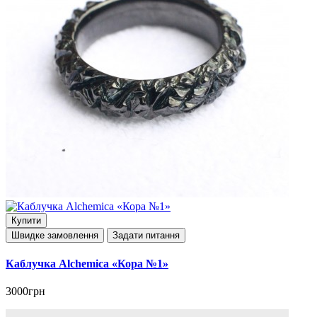
Купити
Швидке замовлення
Задати питання
Каблучка Alchemica «Кора №1»
3000грн