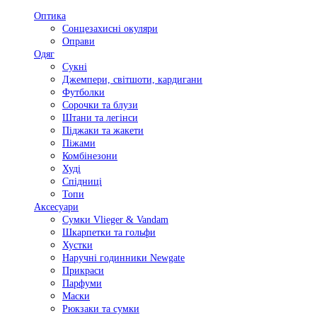
Оптика
Сонцезахисні окуляри
Оправи
Одяг
Сукні
Джемпери, світшоти, кардигани
Футболки
Сорочки та блузи
Штани та легінси
Піджаки та жакети
Піжами
Комбінезони
Худі
Спідниці
Топи
Аксесуари
Сумки Vlieger & Vandam
Шкарпетки та гольфи
Хустки
Наручні годинники Newgate
Прикраси
Парфуми
Маски
Рюкзаки та сумки