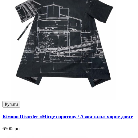
Купити
Кімоно Disorder «Місце спротиву / Азовсталь» чорне довге
6500грн