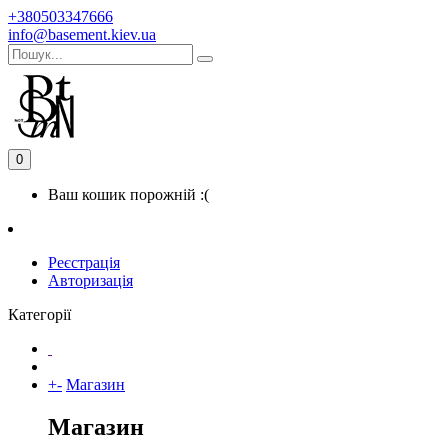
+380503347666
info@basement.kiev.ua
0
Ваш кошик порожній :(
Реєстрація
Авторизація
Категорії
+
-
Магазин
Магазин