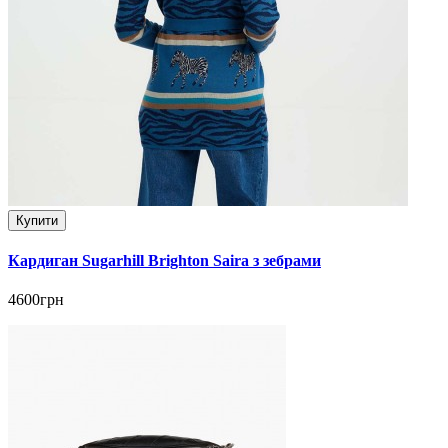
Купити
Кардиган Sugarhill Brighton Saira з зебрами
4600грн