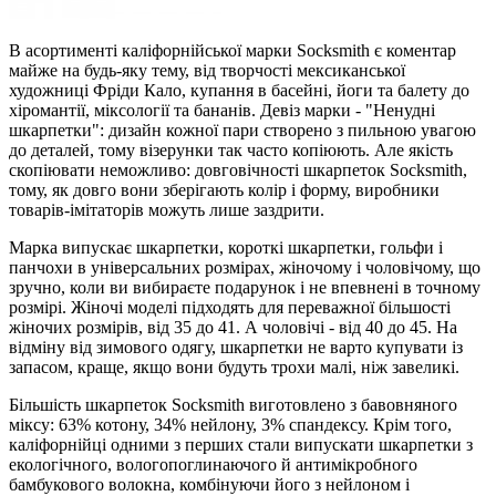
В асортименті каліфорнійської марки Socksmith є коментар
майже на будь-яку тему, від творчості мексиканської
художниці Фріди Кало, купання в басейні, йоги та балету до
хіромантії, міксології та бананів. Девіз марки - "Ненудні
шкарпетки": дизайн кожної пари створено з пильною увагою
до деталей, тому візерунки так часто копіюють. Але якість
скопіювати неможливо: довговічності шкарпеток Socksmith,
тому, як довго вони зберігають колір і форму, виробники
товарів-імітаторів можуть лише заздрити.
Марка випускає шкарпетки, короткі шкарпетки, гольфи і
панчохи в універсальних розмірах, жіночому і чоловічому, що
зручно, коли ви вибираєте подарунок і не впевнені в точному
розмірі. Жіночі моделі підходять для переважної більшості
жіночих розмірів, від 35 до 41. А чоловічі - від 40 до 45. На
відміну від зимового одягу, шкарпетки не варто купувати із
запасом, краще, якщо вони будуть трохи малі, ніж завеликі.
Більшість шкарпеток Socksmith виготовлено з бавовняного
міксу: 63% котону, 34% нейлону, 3% спандексу. Крім того,
каліфорнійці одними з перших стали випускати шкарпетки з
екологічного, вологопоглинаючого й антимікробного
бамбукового волокна, комбінуючи його з нейлоном і