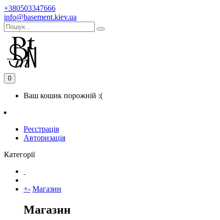
+380503347666
info@basement.kiev.ua
0
Ваш кошик порожній :(
Реєстрація
Авторизація
Категорії
+
-
Магазин
Магазин