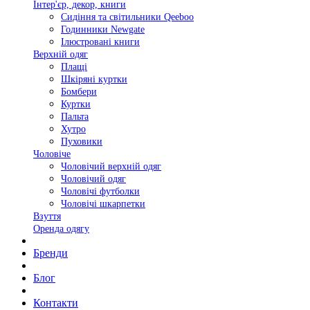
Інтер'єр, декор, книги
Сидіння та світильники Qeeboo
Годинники Newgate
Ілюстровані книги
Верхній одяг
Плащі
Шкіряні куртки
Бомбери
Куртки
Пальта
Хутро
Пуховики
Чоловіче
Чоловічий верхній одяг
Чоловічий одяг
Чоловічі футболки
Чоловічі шкарпетки
Взуття
Оренда одягу
Бренди
Блог
Контакти