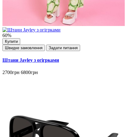
60%
Купити
Швидке замовлення
Задати питання
Штани Jayley з огігрками
2700грн
6800грн