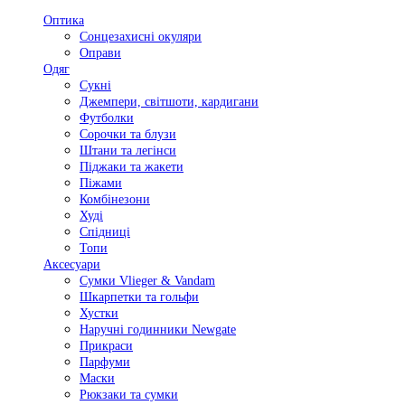
Оптика
Сонцезахисні окуляри
Оправи
Одяг
Сукні
Джемпери, світшоти, кардигани
Футболки
Сорочки та блузи
Штани та легінси
Піджаки та жакети
Піжами
Комбінезони
Худі
Спідниці
Топи
Аксесуари
Сумки Vlieger & Vandam
Шкарпетки та гольфи
Хустки
Наручні годинники Newgate
Прикраси
Парфуми
Маски
Рюкзаки та сумки