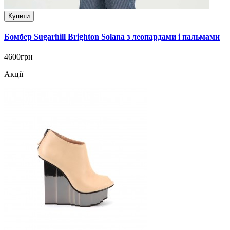
Купити
Бомбер Sugarhill Brighton Solana з леопардами і пальмами
4600грн
Акції