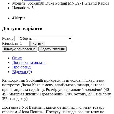
Модель:
Socksmith Duke Portrait MNC971 Graynd Rapids
Наявність:
5
470грн
Доступні варіанти
Розмір
Кількість
Купити
Швидке замовлення
Задати питання
Опис
Доставка та оплата
Про бренд
Відгуки (0)
Каліфорнійці Socksmith прикрасили ці чоловічі шкарпетки
портретом Дюка Каханамоку, гавайського плавця, актора і
пропагандиста серфінгу. Розмір універсальний чоловічий (40-
45), матеріал якісний і довговічний (70% котону, 27% нейлону,
3% спандексу).
Доставка з Not Basement здійснюється після оплати товару
сервісом «Нова Пошта». Послугу накладеного платежу не