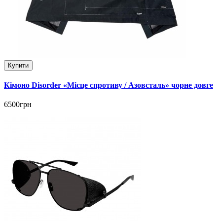
Купити
Кімоно Disorder «Місце спротиву / Азовсталь» чорне довге
6500грн