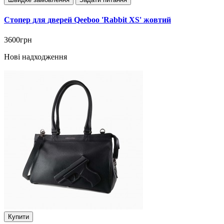
Стопер для дверей Qeeboo 'Rabbit XS' жовтий
3600грн
Нові надходження
Купити