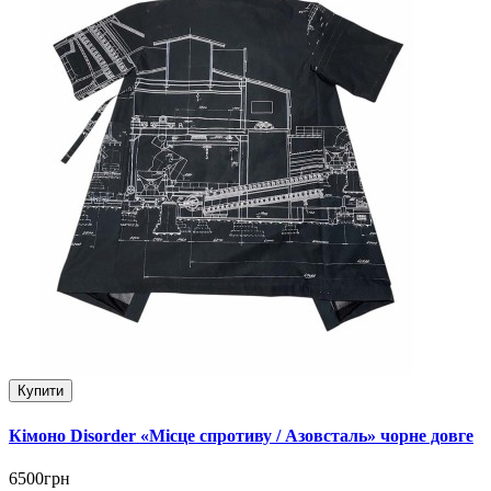
Купити
Кімоно Disorder «Місце спротиву / Азовсталь» чорне довге
6500грн