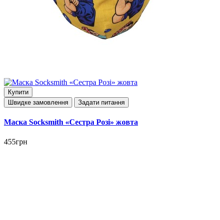
Купити
Швидке замовлення
Задати питання
Маска Socksmith «Сестра Розі» жовта
455грн