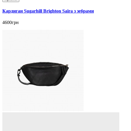
Кардиган Sugarhill Brighton Saira з зебрами
4600грн