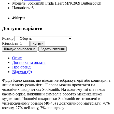
Модель:
Socksmith Frida Heart MNC969 Butterscotch
Наявність:
6
490грн
Доступні варіанти
Розмір
Кількість
Купити
Швидке замовлення
Задати питання
Опис
Доставка та оплата
Про бренд
Відгуки (0)
Фріда Кало казала, що ніколи не зображує мрії або кошмари, а
лише власну реальність. Її слова можна прочитати на
чоловічих шкарпетках Socksmith. На жовтому тлі ми також
бачимо серце, важливий символ в роботах мексиканської
художниці. Чоловічі шкарпетки Socksmith виготовлені в
універсальному розмірі (40-45) з довговічного матеріалу: 70%
котону, 27% нейлону, 3% спандексу.