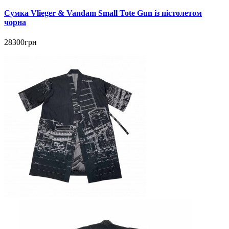
Сумка Vlieger & Vandam Small Tote Gun із пістолетом
чорна
28300грн