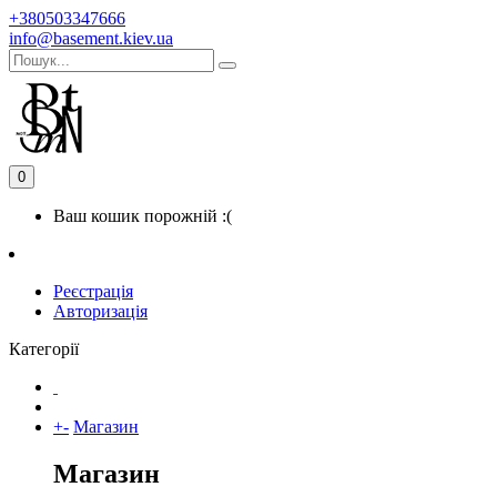
+380503347666
info@basement.kiev.ua
0
Ваш кошик порожній :(
Реєстрація
Авторизація
Категорії
+
-
Магазин
Магазин