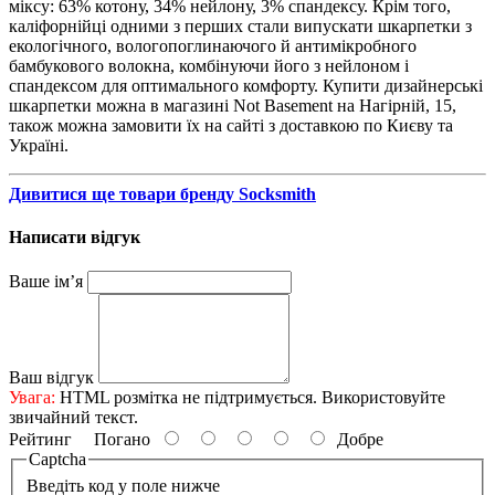
міксу: 63% котону, 34% нейлону, 3% спандексу. Крім того,
каліфорнійці одними з перших стали випускати шкарпетки з
екологічного, вологопоглинаючого й антимікробного
бамбукового волокна, комбінуючи його з нейлоном і
спандексом для оптимального комфорту. Купити дизайнерські
шкарпетки можна в магазині Not Basement на Нагірній, 15,
також можна замовити їх на сайті з доставкою по Києву та
Україні.
Дивитися ще товари бренду Socksmith
Написати відгук
Ваше ім’я
Ваш відгук
Увага:
HTML розмітка не підтримується. Використовуйте
звичайний текст.
Рейтинг
Погано
Добре
Captcha
Введіть код у поле нижче