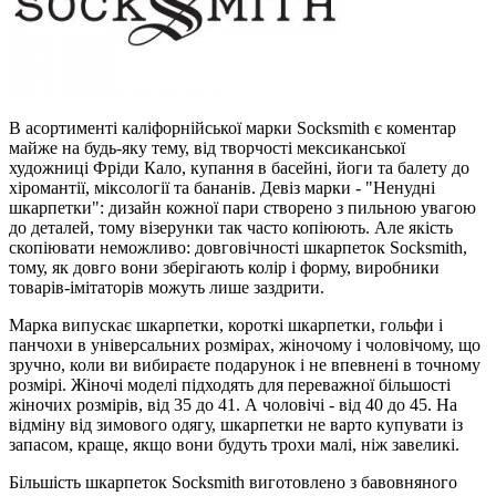
В асортименті каліфорнійської марки Socksmith є коментар
майже на будь-яку тему, від творчості мексиканської
художниці Фріди Кало, купання в басейні, йоги та балету до
хіромантії, міксології та бананів. Девіз марки - "Ненудні
шкарпетки": дизайн кожної пари створено з пильною увагою
до деталей, тому візерунки так часто копіюють. Але якість
скопіювати неможливо: довговічності шкарпеток Socksmith,
тому, як довго вони зберігають колір і форму, виробники
товарів-імітаторів можуть лише заздрити.
Марка випускає шкарпетки, короткі шкарпетки, гольфи і
панчохи в універсальних розмірах, жіночому і чоловічому, що
зручно, коли ви вибираєте подарунок і не впевнені в точному
розмірі. Жіночі моделі підходять для переважної більшості
жіночих розмірів, від 35 до 41. А чоловічі - від 40 до 45. На
відміну від зимового одягу, шкарпетки не варто купувати із
запасом, краще, якщо вони будуть трохи малі, ніж завеликі.
Більшість шкарпеток Socksmith виготовлено з бавовняного