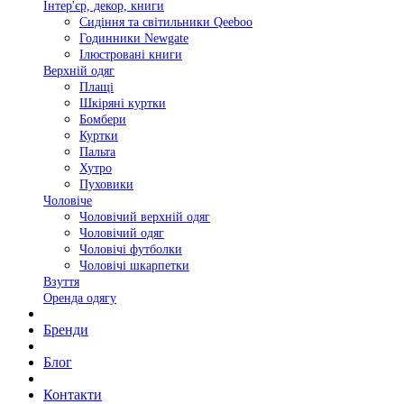
Інтер'єр, декор, книги
Сидіння та світильники Qeeboo
Годинники Newgate
Ілюстровані книги
Верхній одяг
Плащі
Шкіряні куртки
Бомбери
Куртки
Пальта
Хутро
Пуховики
Чоловіче
Чоловічий верхній одяг
Чоловічий одяг
Чоловічі футболки
Чоловічі шкарпетки
Взуття
Оренда одягу
Бренди
Блог
Контакти