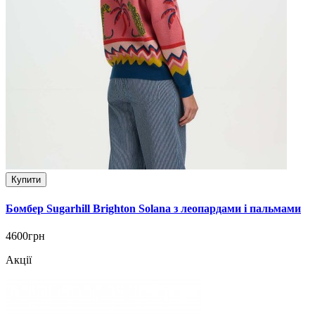
Купити
Бомбер Sugarhill Brighton Solana з леопардами і пальмами
4600грн
Акції