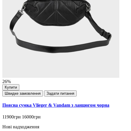
26%
Купити
Швидке замовлення
Задати питання
Поясна сумка Vlieger & Vandam з ланцюгом чорна
11900грн
16000грн
Нові надходження