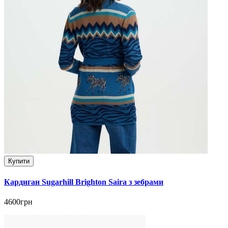
Купити
Кардиган Sugarhill Brighton Saira з зебрами
4600грн