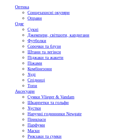
Оптика
Сонцезахисні окуляри
Оправи
Одяг
Сукні
Джемпери, світшоти, кардигани
Футболки
Сорочки та блузи
Штани та легінси
Піджаки та жакети
Піжами
Комбінезони
Худі
Спідниці
Топи
Аксесуари
Сумки Vlieger & Vandam
Шкарпетки та гольфи
Хустки
Наручні годинники Newgate
Прикраси
Парфуми
Маски
Рюкзаки та сумки