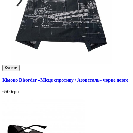
Купити
Кімоно Disorder «Місце спротиву / Азовсталь» чорне довге
6500грн