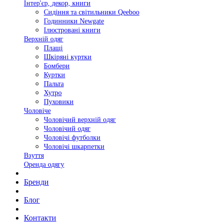
Інтер'єр, декор, книги
Сидіння та світильники Qeeboo
Годинники Newgate
Ілюстровані книги
Верхній одяг
Плащі
Шкіряні куртки
Бомбери
Куртки
Пальта
Хутро
Пуховики
Чоловіче
Чоловічий верхній одяг
Чоловічий одяг
Чоловічі футболки
Чоловічі шкарпетки
Взуття
Оренда одягу
Бренди
Блог
Контакти