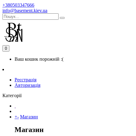
+380503347666
info@basement.kiev.ua
0
Ваш кошик порожній :(
Реєстрація
Авторизація
Категорії
+
-
Магазин
Магазин