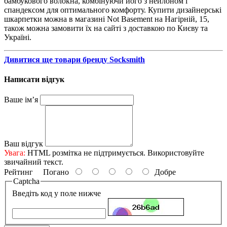
бамбукового волокна, комбінуючи його з нейлоном і
спандексом для оптимального комфорту. Купити дизайнерські
шкарпетки можна в магазині Not Basement на Нагірній, 15,
також можна замовити їх на сайті з доставкою по Києву та
Україні.
Дивитися ще товари бренду Socksmith
Написати відгук
Ваше ім’я
Ваш відгук
Увага:
HTML розмітка не підтримується. Використовуйте
звичайний текст.
Рейтинг
Погано
Добре
Captcha
Введіть код у поле нижче