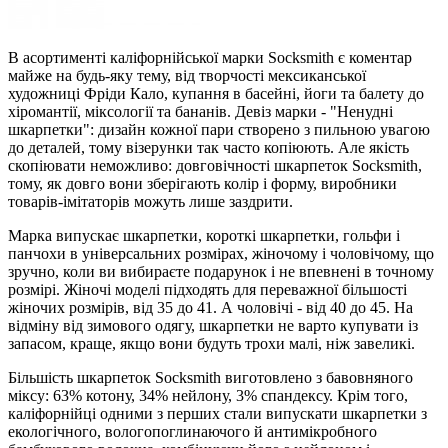
В асортименті каліфорнійської марки Socksmith є коментар
майже на будь-яку тему, від творчості мексиканської
художниці Фріди Кало, купання в басейні, йоги та балету до
хіромантії, міксології та бананів. Девіз марки - "Ненудні
шкарпетки": дизайн кожної пари створено з пильною увагою
до деталей, тому візерунки так часто копіюють. Але якість
скопіювати неможливо: довговічності шкарпеток Socksmith,
тому, як довго вони зберігають колір і форму, виробники
товарів-імітаторів можуть лише заздрити.
Марка випускає шкарпетки, короткі шкарпетки, гольфи і
панчохи в універсальних розмірах, жіночому і чоловічому, що
зручно, коли ви вибираєте подарунок і не впевнені в точному
розмірі. Жіночі моделі підходять для переважної більшості
жіночих розмірів, від 35 до 41. А чоловічі - від 40 до 45. На
відміну від зимового одягу, шкарпетки не варто купувати із
запасом, краще, якщо вони будуть трохи малі, ніж завеликі.
Більшість шкарпеток Socksmith виготовлено з бавовняного
міксу: 63% котону, 34% нейлону, 3% спандексу. Крім того,
каліфорнійці одними з перших стали випускати шкарпетки з
екологічного, вологопоглинаючого й антимікробного