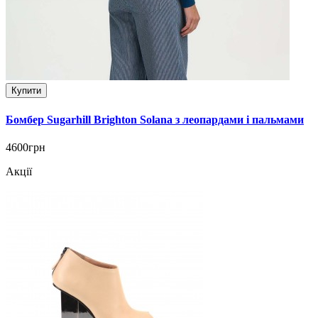
Купити
Бомбер Sugarhill Brighton Solana з леопардами і пальмами
4600грн
Акції