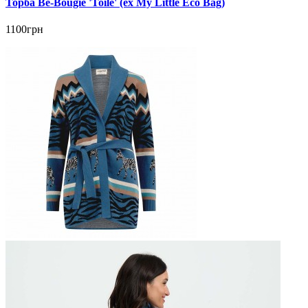
Торба Be-Bougie 'Toile' (ex My Little Eco Bag)
1100грн